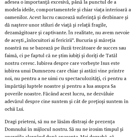
adesea o importanță excesivă, până la punctul de a
modela ideile, comportamentele și chiar viața interioară a
oamenilor. Acest lucru cauzează suferință și dezbinare și
dă naștere unor stiluri de viață și relații fragile,
dezamăgitoare și captivante. În realitate, nu avem nevoie
de acești „înlocuitori ai fericirii”. Bucuria și măreția
noastră nu se bazează pe iluzii trecătoare de succes sau
faimă, ci pe faptul că ne știm iubiți și doriți de Tatăl
nostru ceresc. Iubirea despre care vorbește Isus este
iubirea unui Dumnezeu care chiar și astăzi vine printre
noi, nu pentru a ne uimi cu spectaculozități, ci pentru a
împărtăși luptele noastre și pentru a lua asupra Sa
poverile noastre. Făcând acest lucru, ne dezvăluie
adevărul despre cine suntem și cât de prețioși suntem în
ochii Lui.
Dragi prieteni, să nu ne lăsăm distrași de prezența
Domnului în mijlocul nostru. Să nu ne irosim timpul și
energiile alergând după aparențe. Mai degrabă, să