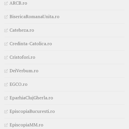
ARCB.ro
BisericaRomanaUnita.ro
Cateheza.ro
Credinta-Catolica.ro
Cristofori.ro
DeiVerbum.ro
EGCO.ro
EparhiaClujGherla.ro
EpiscopiaBucuresti.ro
EpiscopiaMM.ro