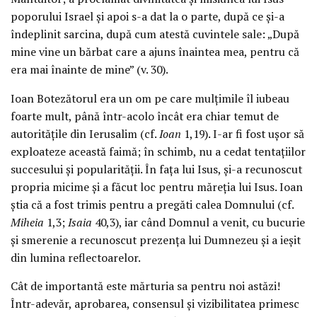
poporului Israel și apoi s-a dat la o parte, după ce și-a
îndeplinit sarcina, după cum atestă cuvintele sale: „După
mine vine un bărbat care a ajuns înaintea mea, pentru că
era mai înainte de mine” (v. 30).
Ioan Botezătorul era un om pe care mulțimile îl iubeau
foarte mult, până într-acolo încât era chiar temut de
autoritățile din Ierusalim (cf.
Ioan
1,19). I-ar fi fost ușor să
exploateze această faimă; în schimb, nu a cedat tentațiilor
succesului și popularității. În fața lui Isus, și-a recunoscut
propria micime și a făcut loc pentru măreția lui Isus. Ioan
știa că a fost trimis pentru a pregăti calea Domnului (cf.
Miheia
1,3;
Isaia
40,3), iar când Domnul a venit, cu bucurie
și smerenie a recunoscut prezența lui Dumnezeu și a ieșit
din lumina reflectoarelor.
Cât de importantă este mărturia sa pentru noi astăzi!
Într-adevăr, aprobarea, consensul și vizibilitatea primesc