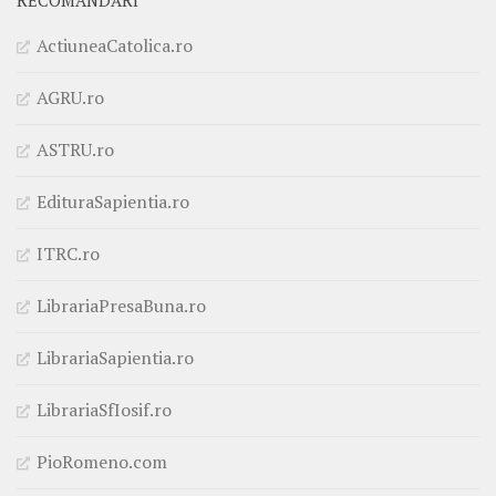
RECOMANDĂRI
ActiuneaCatolica.ro
AGRU.ro
ASTRU.ro
EdituraSapientia.ro
ITRC.ro
LibrariaPresaBuna.ro
LibrariaSapientia.ro
LibrariaSfIosif.ro
PioRomeno.com