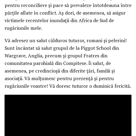
pentru reconciliere și pace să prevaleze întotdeauna între
părțile aflate în conflict. Aș dori, de asemenea, să asigur
victimele recentelor inundații din Africa de Sud de
rugăciunile mele.
Vă adresez un salut călduros tuturor, romani și pelerini!
Sunt încântat să salut grupul de la Piggot School din
Wargrave, Anglia, precum și grupul Fratres din
comunitatea parohială din Compitese. Îi salut, de
asemenea, pe credincioșii din diferite țări, familii și
asociații. Vă mulțumesc pentru prezență și pentru
rugăciunile voastre! Vă doresc tuturor o duminică fericită.