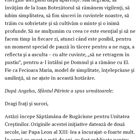
învățăm de la Ioan Botezătorul să rămânem vigilenți, să
iubim simplitatea, să fim sinceri în cuvintele noastre, să
trăim cu sobrietate și să cultivăm o minte și o inimă
profunde. Să ne mulțumim cu ceea ce este esențial și să ne
facem timp în fiecare zi, atunci când este posibil, pentru
un moment special de pauză în tăcere pentru a ne ruga, a
reflecta și a asculta – cu alte cuvinte, „să ne retragem în
pustiu”, pentru a-l întâlni pe Domnul și a rămâne cu El.
Fie ca Fecioara Maria, model de simplitate, înțelepciune și
umilință, să ne ajute în această hotărâre.
După Angelus, Sfântul Părinte a spus următoarele:
Dragi frați și surori,
Astăzi începe Săptămâna de Rugăciune pentru Unitatea
Creștinilor. Originile acestei inițiative datează de două
secole, iar Papa Leon al XIII-lea a încurajat-o foarte mult.
În urmă cu exact o sută de ani, au fost publicate pentru