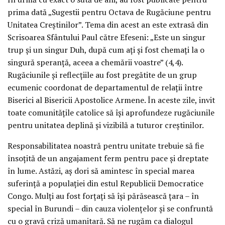
prima dată „Sugestii pentru Octava de Rugăciune pentru
Unitatea Creștinilor”. Tema din acest an este extrasă din
Scrisoarea Sfântului Paul către Efeseni: „Este un singur
trup și un singur Duh, după cum ați și fost chemați la o
singură speranță, aceea a chemării voastre” (4,4).
Rugăciunile și reflecțiile au fost pregătite de un grup
ecumenic coordonat de departamentul de relații între
Biserici al Bisericii Apostolice Armene. În aceste zile, invit
toate comunitățile catolice să își aprofundeze rugăciunile
pentru unitatea deplină și vizibilă a tuturor creștinilor.
Responsabilitatea noastră pentru unitate trebuie să fie
însoțită de un angajament ferm pentru pace și dreptate
în lume. Astăzi, aș dori să amintesc în special marea
suferință a populației din estul Republicii Democratice
Congo. Mulți au fost forțați să își părăsească țara – în
special în Burundi – din cauza violențelor și se confruntă
cu o gravă criză umanitară. Să ne rugăm ca dialogul