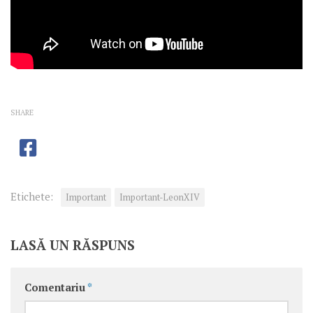
SHARE
Etichete:
Important
Important-LeonXIV
LASĂ UN RĂSPUNS
Comentariu
*