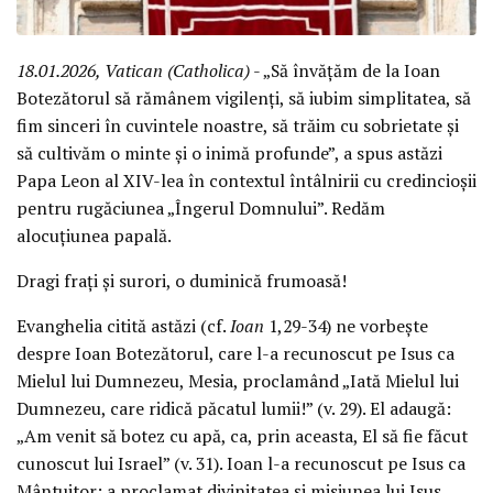
18.01.2026, Vatican (Catholica)
- „Să învățăm de la Ioan
Botezătorul să rămânem vigilenți, să iubim simplitatea, să
fim sinceri în cuvintele noastre, să trăim cu sobrietate și
să cultivăm o minte și o inimă profunde”, a spus astăzi
Papa Leon al XIV-lea în contextul întâlnirii cu credincioșii
pentru rugăciunea „Îngerul Domnului”. Redăm
alocuțiunea papală.
Dragi frați și surori, o duminică frumoasă!
Evanghelia citită astăzi (cf.
Ioan
1,29-34) ne vorbește
despre Ioan Botezătorul, care l-a recunoscut pe Isus ca
Mielul lui Dumnezeu, Mesia, proclamând „Iată Mielul lui
Dumnezeu, care ridică păcatul lumii!” (v. 29). El adaugă:
„Am venit să botez cu apă, ca, prin aceasta, El să fie făcut
cunoscut lui Israel” (v. 31). Ioan l-a recunoscut pe Isus ca
Mântuitor; a proclamat divinitatea și misiunea lui Isus