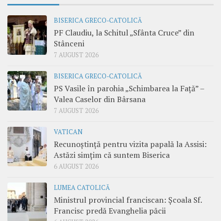
BISERICA GRECO-CATOLICĂ
PF Claudiu, la Schitul „Sfânta Cruce” din
Stânceni
7 AUGUST 2026
BISERICA GRECO-CATOLICĂ
PS Vasile în parohia „Schimbarea la Față” –
Valea Caselor din Bârsana
7 AUGUST 2026
VATICAN
Recunoștință pentru vizita papală la Assisi:
Astăzi simțim că suntem Biserica
6 AUGUST 2026
LUMEA CATOLICĂ
Ministrul provincial franciscan: Școala Sf.
Francisc predă Evanghelia păcii