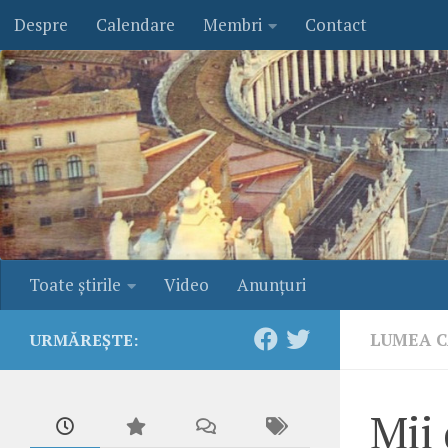
Despre
Calendare
Membri
Contact
Skip to content
Toate ştirile
Video
Anunţuri
LUMEA C
URMĂREȘTE:
Mii 