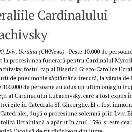
raliile Cardinalului
achivsky
00, Lviv, Ucraina (CWNews)
- Peste 10.000 de persoan
at la procesiunea funerară pentru Cardinalul Myros
chivsky, fostul cap al Bisericii Greco-Catolice Ucra
urit de pneumonie săptămâna trecută, la vârsta de 
te 100.000 de persoane au adus un ultim omagiu tru
ţit al Cardinalului Lubachivsky, care a fost expus î
trei zile în Catedrala Sf. Gheorghe. El a fost înmor
 Catedralei, după o procesiune solemnă prin Lviv. B
tolică Ucrainiană a apărut în anul 1596, şi este cea
rică Catolică de rit răsăritean din lume.