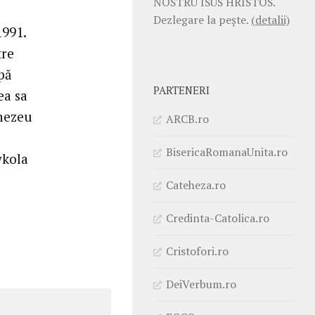
NOSTRU ISUS HRISTOS.
Dezlegare la pește.
(detalii)
1991.
tre
upă
PARTENERI
ea sa
mnezeu
ARCB.ro
BisericaRomanaUnita.ro
ykola
Cateheza.ro
Credinta-Catolica.ro
Cristofori.ro
DeiVerbum.ro