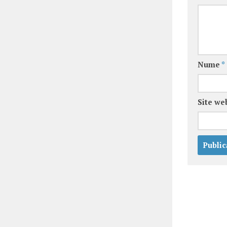
Nume
*
Site we