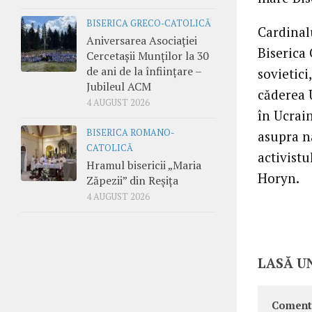
BISERICA GRECO-CATOLICĂ
Cardinalu
Aniversarea Asociației
Biserica 
Cercetașii Munților la 30
de ani de la înființare –
sovietici
Jubileul ACM
căderea U
4 AUGUST 2026
în Ucrai
BISERICA ROMANO-
asupra n
CATOLICĂ
activist
Hramul bisericii „Maria
Horyn.
Zăpezii” din Reșița
4 AUGUST 2026
LASĂ U
Coment