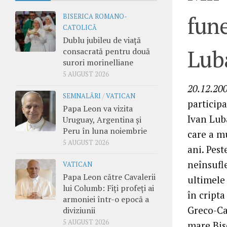
fune
BISERICA ROMANO-
CATOLICĂ
Dublu jubileu de viață
Lub
consacrată pentru două
surori morinelliane
5 AUGUST 2026
20.12.20
SEMNALĂRI
/
VATICAN
particip
Papa Leon va vizita
Ivan Luba
Uruguay, Argentina și
Peru în luna noiembrie
care a m
5 AUGUST 2026
ani. Pes
neînsufle
VATICAN
Papa Leon către Cavalerii
ultimele 
lui Columb: Fiți profeți ai
în cripta
armoniei într-o epocă a
Greco-Ca
diviziunii
5 AUGUST 2026
mare Bise