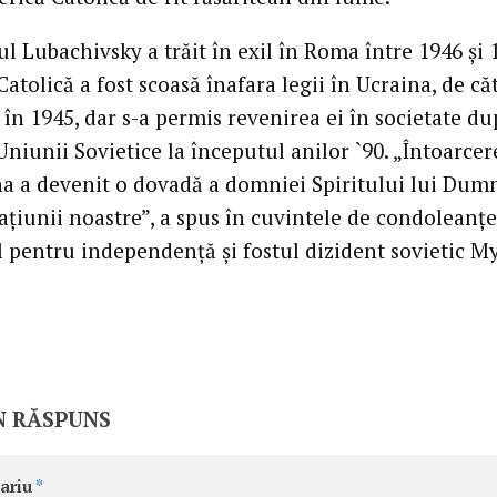
l Lubachivsky a trăit în exil în Roma între 1946 şi 
Catolică a fost scoasă înafara legii în Ucraina, de că
, în 1945, dar s-a permis revenirea ei în societate d
niunii Sovietice la începutul anilor `90. „Întoarcer
na a devenit o dovadă a domniei Spiritului lui Du
aţiunii noastre”, a spus în cuvintele de condoleanţe
ul pentru independenţă şi fostul dizident sovietic M
N RĂSPUNS
ariu
*