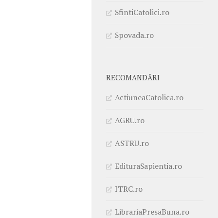
SfintiCatolici.ro
Spovada.ro
RECOMANDĂRI
ActiuneaCatolica.ro
AGRU.ro
ASTRU.ro
EdituraSapientia.ro
ITRC.ro
LibrariaPresaBuna.ro