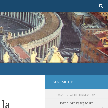
MAI MULT
MATERIALUL URMĂTOR
 la
Papa pregăteşte un