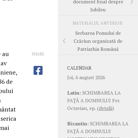
document final despre
Jubileu
MATERIALUL ANTERIOR
Serbarea Pomului de
Crăciun organizată de
Patriarhia Română
e au
SHARE
lav
CALENDAR
iniene,
Joi, 6 august 2026
86 de
pului
Latin:
SCHIMBAREA LA
n
FAŢĂ A DOMNULUI Fer.
Octavian, ep.
(detalii)
mântat
iserica
Bizantin:
SCHIMBAREA LA
 mai
FAŢĂ A DOMNULUI