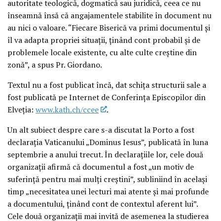
autoritate teologică, dogmatică sau juridică, ceea ce nu
înseamnă însă că angajamentele stabilite în document nu
au nici o valoare. “Fiecare Biserică va primi documentul şi
îl va adapta propriei situaţii, ţinând cont probabil şi de
problemele locale existente, cu alte culte creştine din
zonă”, a spus Pr. Giordano.
Textul nu a fost publicat încă, dat schiţa structurii sale a
fost publicată pe Internet de Conferinţa Episcopilor din
Elveţia:
www.kath.ch/ccee
.
Un alt subiect despre care s-a discutat la Porto a fost
declaraţia Vaticanului „Dominus Iesus”, publicată în luna
septembrie a anului trecut. În declaraţiile lor, cele două
organizaţii afirmă că documentul a fost „un motiv de
suferinţă pentru mai mulţi creştini”, subliniind în acelaşi
timp „necesitatea unei lecturi mai atente şi mai profunde
a documentului, ţinând cont de contextul aferent lui”.
Cele două organizaţii mai invită de asemenea la studierea