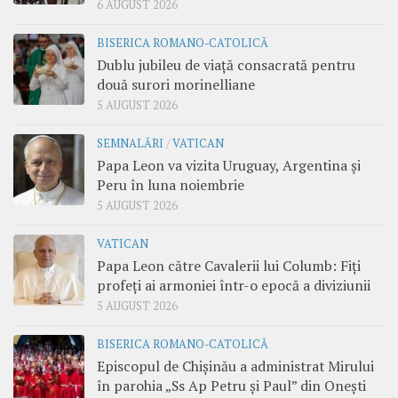
6 AUGUST 2026
BISERICA ROMANO-CATOLICĂ
Dublu jubileu de viață consacrată pentru
două surori morinelliane
5 AUGUST 2026
SEMNALĂRI
/
VATICAN
Papa Leon va vizita Uruguay, Argentina și
Peru în luna noiembrie
5 AUGUST 2026
VATICAN
Papa Leon către Cavalerii lui Columb: Fiți
profeți ai armoniei într-o epocă a diviziunii
5 AUGUST 2026
BISERICA ROMANO-CATOLICĂ
Episcopul de Chișinău a administrat Mirului
în parohia „Ss Ap Petru și Paul” din Onești