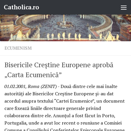
Catholica.ro
Skip to content
ECUMENISM
Bisericile Creştine Europene aprobă
„Carta Ecumenică”
01.02.2001, Roma (ZENIT)
- Două dintre cele mai înalte
autorităţi ale Bisericilor Creştine Europene şi-au dat
acordul asupra textului “Cartei Ecumenice”, un document
care fixează liniile directoare generale privind
colaborarea dintre ele. Anunţul a fost făcut în Porto,
Portugalia, unde a avut loc recent o reuniune a Comisiei
Comune a Consiliului Conferinţelor Episcopale Europene