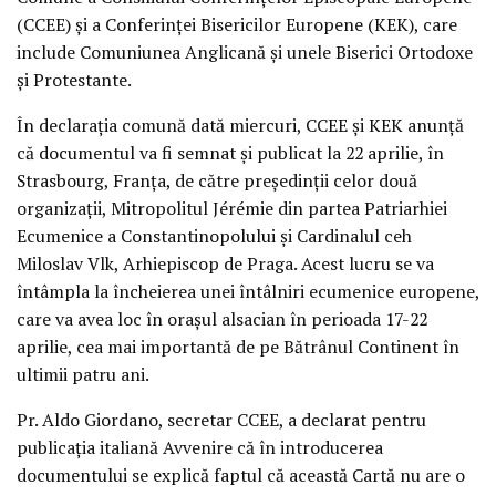
(CCEE) şi a Conferinţei Bisericilor Europene (KEK), care
include Comuniunea Anglicană şi unele Biserici Ortodoxe
şi Protestante.
În declaraţia comună dată miercuri, CCEE şi KEK anunţă
că documentul va fi semnat şi publicat la 22 aprilie, în
Strasbourg, Franţa, de către preşedinţii celor două
organizaţii, Mitropolitul Jérémie din partea Patriarhiei
Ecumenice a Constantinopolului şi Cardinalul ceh
Miloslav Vlk, Arhiepiscop de Praga. Acest lucru se va
întâmpla la încheierea unei întâlniri ecumenice europene,
care va avea loc în oraşul alsacian în perioada 17-22
aprilie, cea mai importantă de pe Bătrânul Continent în
ultimii patru ani.
Pr. Aldo Giordano, secretar CCEE, a declarat pentru
publicaţia italiană Avvenire că în introducerea
documentului se explică faptul că această Cartă nu are o