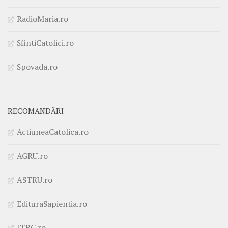
RadioMaria.ro
SfintiCatolici.ro
Spovada.ro
RECOMANDĂRI
ActiuneaCatolica.ro
AGRU.ro
ASTRU.ro
EdituraSapientia.ro
ITRC.ro