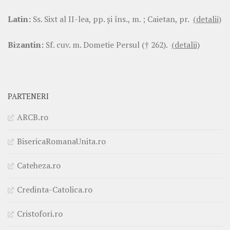
Latin:
Ss. Sixt al II-lea, pp. şi îns., m. ; Caietan, pr.
(detalii)
Bizantin:
Sf. cuv. m. Dometie Persul († 262).
(detalii)
PARTENERI
ARCB.ro
BisericaRomanaUnita.ro
Cateheza.ro
Credinta-Catolica.ro
Cristofori.ro