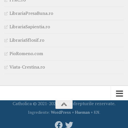
LibrariaPresaBuna.ro
LibrariaSapientia.ro
LibrariaSfIosif.ro
PioRomeno.com
Viata-Crestina.ro
Catholica © 2021-2026. Toate drepturile rezervate.
Ingrediente:
WordPress
+
Hueman
+ KN.