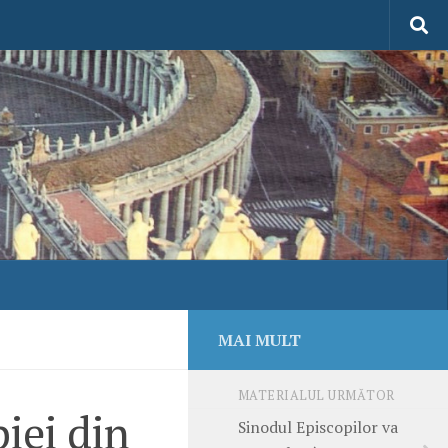
MAI MULT
MATERIALUL URMĂTOR
iei din
Sinodul Episcopilor va