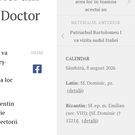
avea loc în toamna
acestui an
 „Doctor
MATERIALUL ANTERIOR
Patriarhul Bartolomeu I
va vizita sudul Italiei
 va
SHARE
CALENDAR
eş-
Sâmbătă, 8 august 2026
a loc
Latin:
Sf. Dominic, pr.
(detalii)
rentin
Bizantin:
Sf. ep. m. Emilian
ie
(sec. VIII); [Sf. Dominic (†
1221)].
(detalii)
ectorii