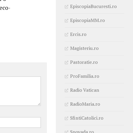
EpiscopiaBucuresti.ro
reco-
EpiscopiaMM.ro
Ercis.ro
Magisteriu.ro
Pastoratie.ro
ProFamilia.ro
Radio Vatican
RadioMaria.ro
SfintiCatolici.ro
Spovada.ro