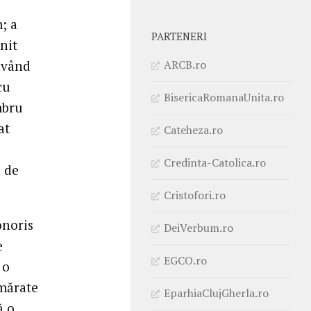
; a
PARTENERI
onit
ARCB.ro
 având
cu
BisericaRomanaUnita.ro
mbru
at
Cateheza.ro
Credinta-Catolica.ro
3 de
Cristofori.ro
onoris
DeiVerbum.ro
e
EGCO.ro
 o
umărate
EparhiaClujGherla.ro
ă o