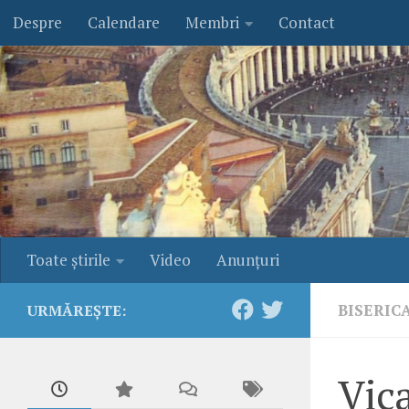
Despre
Calendare
Membri
Contact
Skip to content
Toate ştirile
Video
Anunţuri
BISERIC
URMĂREȘTE:
Vica