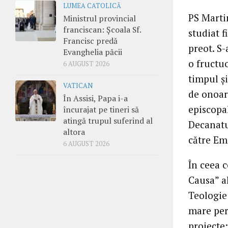
LUMEA CATOLICĂ
PS Marti
Ministrul provincial
franciscan: Școala Sf.
studiat f
Francisc predă
preot. S-
Evanghelia păcii
o fructuo
6 AUGUST 2026
timpul ş
VATICAN
de onoare
În Assisi, Papa i-a
episcopal
încurajat pe tineri să
atingă trupul suferind al
Decanatu
altora
către Em
6 AUGUST 2026
În ceea c
Causa” al
Teologie
mare per
proiecte: