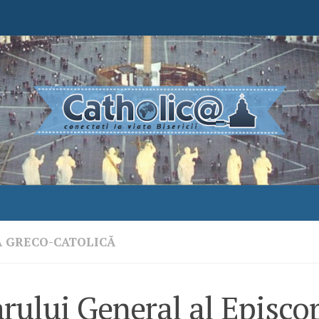
A GRECO-CATOLICĂ
rului General al Episcop