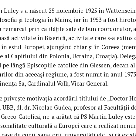
n Luley s-a născut 25 noiembrie 1925 în Wattenseim
ilosofia şi teologia în Mainz, iar în 1953 a fost hirot
a remarcat prin calităţile sale de bun coordonator,
asă activitate în Biserică, activitate care s-a extins 
i în estul Europei, ajungând chiar şi în Coreea (me
 al Capitlului din Polonia, Ucraina, Croaţia). Deleg
 pe lângă Episcopiile catolice din Giessen, decan al
rilor din aceeaşi regiune, a fost numit în anul 197
inenţa Sa, Cardinalul Volk, Vicar General.
e priveşte motivaţia acordării titlului de „Doctor H
 UBB, dl. dr. Nicolae Gudea, profesor al Facultăţii d
 Greco-Catolică, ne-a arătat că PS Martin Luley este
sonalitate culturală a Europei care a realizat nen
 case de copii, sanatorii, universităţi etc., şi că exist