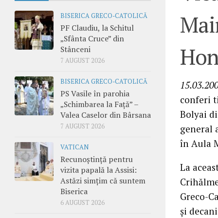
Main
BISERICA GRECO-CATOLICĂ
PF Claudiu, la Schitul
„Sfânta Cruce” din
Hon
Stânceni
7 AUGUST 2026
BISERICA GRECO-CATOLICĂ
15.03.20
PS Vasile în parohia
conferi t
„Schimbarea la Față” –
Bolyai di
Valea Caselor din Bârsana
7 AUGUST 2026
general 
în Aula 
VATICAN
Recunoștință pentru
La aceas
vizita papală la Assisi:
Astăzi simțim că suntem
Crihălme
Biserica
Greco-Cat
6 AUGUST 2026
şi decani