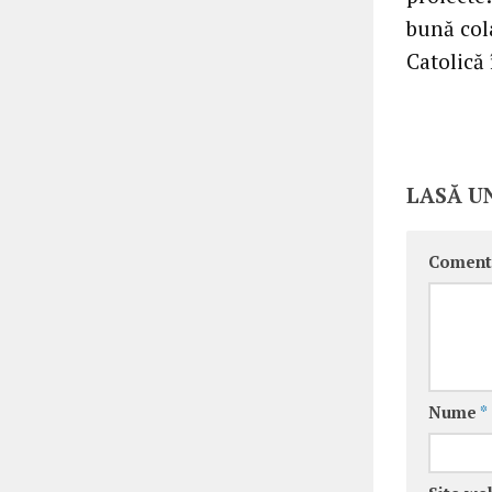
bună cola
Catolică 
LASĂ U
Coment
Nume
*