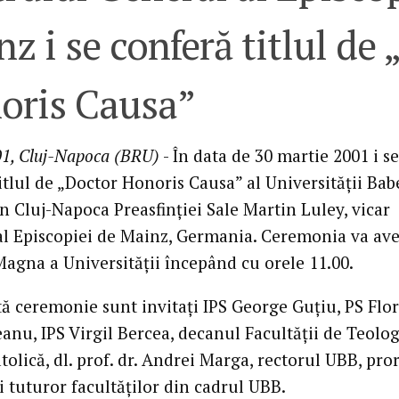
z i se conferă titlul de
oris Causa”
01, Cluj-Napoca (BRU)
- În data de 30 martie 2001 i se
itlul de „Doctor Honoris Causa” al Universităţii Bab
n Cluj-Napoca Preasfinţiei Sale Martin Luley, vicar
al Episcopiei de Mainz, Germania. Ceremonia va ave
Magna a Universităţii începând cu orele 11.00.
tă ceremonie sunt invitaţi IPS George Guţiu, PS Flo
anu, IPS Virgil Bercea, decanul Facultăţii de Teolog
olică, dl. prof. dr. Andrei Marga, rectorul UBB, pror
i tuturor facultăţilor din cadrul UBB.