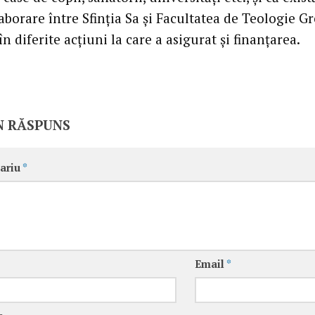
borare între Sfinţia Sa şi Facultatea de Teologie G
în diferite acţiuni la care a asigurat şi finanţarea.
N RĂSPUNS
ariu
*
Email
*