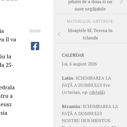
pilulei de a doua zi nu
sunt neglijabile
MATERIALUL ANTERIOR
Moaştele Sf. Tereza în
ia
SHARE
Irlanda
a îl va
CALENDAR
ău la
Joi, 6 august 2026
da 25-
Latin:
SCHIMBAREA LA
FAŢĂ A DOMNULUI Fer.
edrala
Octavian, ep.
(detalii)
ntru a
deusz
Bizantin:
SCHIMBAREA LA
sia
FAŢĂ A DOMNULUI
NOSTRU ISUS HRISTOS.