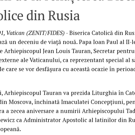
lice din Rusia
01, Vatican (ZENIT/FIDES)
- Biserica Catolică din Rus
ză un deceniu de viaţă nouă. Papa Ioan Paul al II-le
pe Arhiepiscopul Jean Louis Tauran, Secretar pentru
 externe ale Vaticanului, ca reprezentant special al s
le care se vor desfăşura cu această ocazie în perioa
i, Arhiepiscopul Tauran va prezida Liturghia în Cat
 din Moscova, închinată Imaculatei Concepţiuni, pe
 a zecea aniversare a numirii Arhiepiscopului Ta
ewicz ca Administrator Apostolic al latinilor din Ru
ropeană.