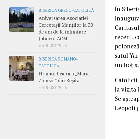
În Siber
BISERICA GRECO-CATOLICĂ
inaugurar
Aniversarea Asociației
Cercetașii Munților la 30
Caritasul
de ani de la înființare –
recent, c
Jubileul ACM
poloneză,
4 AUGUST 2026
satul Yar
BISERICA ROMANO-
un hoţ su
CATOLICĂ
Hramul bisericii „Maria
Catolicii
Zăpezii” din Reșița
4 AUGUST 2026
la vizita
Se aşteap
Leopoli 