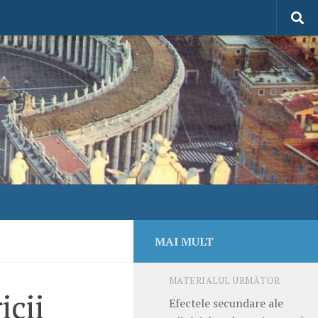
MAI MULT
MATERIALUL URMĂTOR
icii
Efectele secundare ale