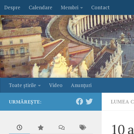
Despre
Calendare
Membri
Contact
Skip to content
Toate ştirile
Video
Anunţuri
LUMEA C
URMĂREȘTE:
10 a