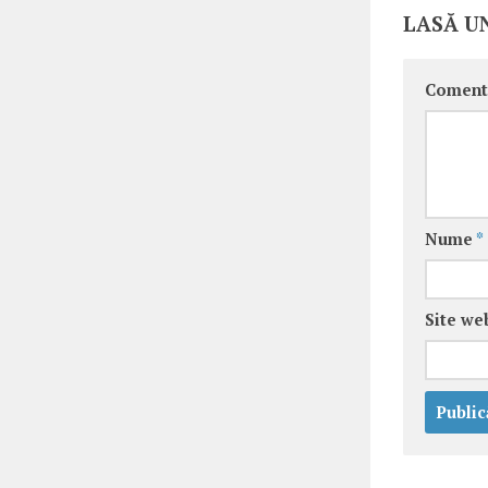
LASĂ U
Coment
Nume
*
Site we