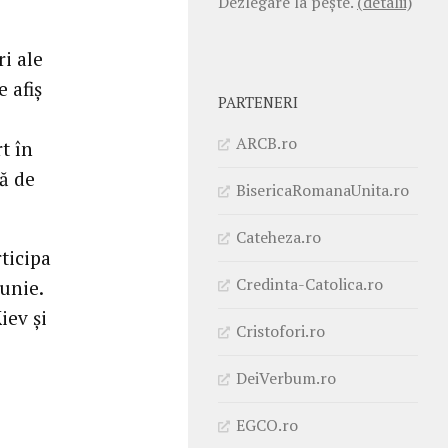
Dezlegare la pește.
(detalii)
i ale
e afiş
PARTENERI
ARCB.ro
t în
tă de
BisericaRomanaUnita.ro
Cateheza.ro
ticipa
Credinta-Catolica.ro
iunie.
iev şi
Cristofori.ro
DeiVerbum.ro
EGCO.ro