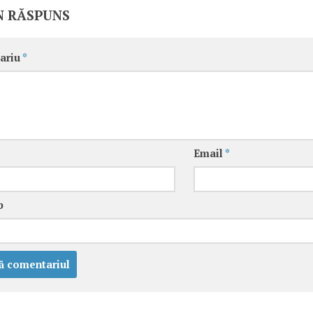
N RĂSPUNS
ariu
*
Email
*
b