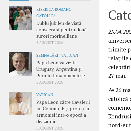
Cato
BISERICA ROMANO-
CATOLICĂ
Dublu jubileu de viață
consacrată pentru două
25.04.20
surori morinelliane
aniversea
5 AUGUST 2026
trimite 
SEMNALĂRI
/
VATICAN
relaţiile
Papa Leon va vizita
celebrări
Uruguay, Argentina și
27 mai.
Peru în luna noiembrie
5 AUGUST 2026
Pe 26 ma
VATICAN
catolică
Papa Leon către Cavalerii
comemora
lui Columb: Fiți profeți ai
armoniei într-o epocă a
Kondrusi
diviziunii
nord-eu
5 AUGUST 2026