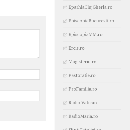
EparhiaClujGherla.ro
EpiscopiaBucuresti.ro
EpiscopiaMM.ro
Ercis.ro
Magisteriu.ro
Pastoratie.ro
ProFamilia.ro
Radio Vatican
RadioMaria.ro
SfintiCatolici.ro