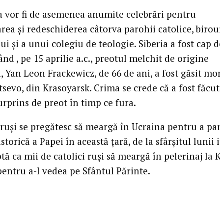
ia vor fi de asemenea anumite celebrări pentru
ea şi redeschiderea câtorva parohii catolice, birour
ui şi a unui colegiu de teologie. Siberia a fost cap d
ând , pe 15 aprilie a.c., preotul melchit de origine
 Yan Leon Frackewicz, de 66 de ani, a fost găsit mor
tsevo, din Krasoyarsk. Crima se crede că a fost făcu
rprins de preot în timp ce fura.
 ruşi se pregătesc să meargă în Ucraina pentru a par
 istorică a Papei în această ţară, de la sfârşitul lunii 
tă ca mii de catolici ruşi să meargă în pelerinaj la K
pentru a-l vedea pe Sfântul Părinte.