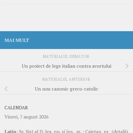
MAI MULT
MATERIALUL URMĂTOR
Un proiect de lege italian contra avortului
MATERIALUL ANTERIOR
Un nou canonic greco-catolic
CALENDAR
Vineri, 7 august 2026
Latin:
Ss. Sixt al II-lea, pp. şi îns., m. ; Caietan, pr.
(detalii)