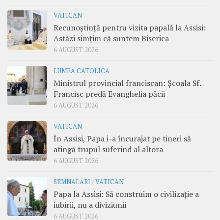
VATICAN
Recunoștință pentru vizita papală la Assisi:
Astăzi simțim că suntem Biserica
6 AUGUST 2026
LUMEA CATOLICĂ
Ministrul provincial franciscan: Școala Sf.
Francisc predă Evanghelia păcii
6 AUGUST 2026
VATICAN
În Assisi, Papa i-a încurajat pe tineri să
atingă trupul suferind al altora
6 AUGUST 2026
SEMNALĂRI
/
VATICAN
Papa la Assisi: Să construim o civilizație a
iubirii, nu a diviziunii
6 AUGUST 2026