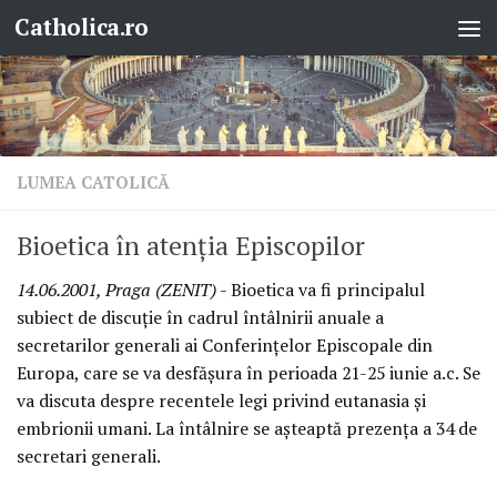
Catholica.ro
Skip to content
LUMEA CATOLICĂ
Bioetica în atenţia Episcopilor
14.06.2001, Praga (ZENIT)
- Bioetica va fi principalul
subiect de discuţie în cadrul întâlnirii anuale a
secretarilor generali ai Conferinţelor Episcopale din
Europa, care se va desfăşura în perioada 21-25 iunie a.c. Se
va discuta despre recentele legi privind eutanasia şi
embrionii umani. La întâlnire se aşteaptă prezenţa a 34 de
secretari generali.