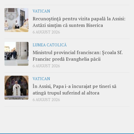
VATICAN
Recunoștință pentru vizita papală la Assisi:
Astăzi simțim că suntem Biserica
6 AUGUST 2026
LUMEA CATOLICĂ
Ministrul provincial franciscan: Școala Sf.
Francisc predă Evanghelia păcii
6 AUGUST 2026
VATICAN
În Assisi, Papa i-a încurajat pe tineri să
atingă trupul suferind al altora
6 AUGUST 2026