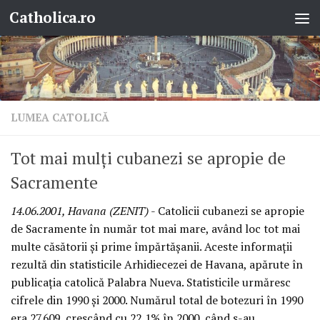
Catholica.ro
Skip to content
LUMEA CATOLICĂ
Tot mai mulţi cubanezi se apropie de
Sacramente
14.06.2001, Havana (ZENIT)
- Catolicii cubanezi se apropie
de Sacramente în număr tot mai mare, având loc tot mai
multe căsătorii şi prime împărtăşanii. Aceste informaţii
rezultă din statisticile Arhidiecezei de Havana, apărute în
publicaţia catolică Palabra Nueva. Statisticile urmăresc
cifrele din 1990 şi 2000. Numărul total de botezuri în 1990
era 27.609, crescând cu 22,1% în 2000, când s-au