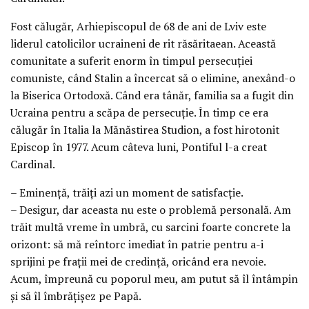
Fost călugăr, Arhiepiscopul de 68 de ani de Lviv este
liderul catolicilor ucraineni de rit răsăritaean. Această
comunitate a suferit enorm în timpul persecuţiei
comuniste, când Stalin a încercat să o elimine, anexând-o
la Biserica Ortodoxă. Când era tânăr, familia sa a fugit din
Ucraina pentru a scăpa de persecuţie. În timp ce era
călugăr în Italia la Mănăstirea Studion, a fost hirotonit
Episcop în 1977. Acum câteva luni, Pontiful l-a creat
Cardinal.
– Eminenţă, trăiţi azi un moment de satisfacţie.
– Desigur, dar aceasta nu este o problemă personală. Am
trăit multă vreme în umbră, cu sarcini foarte concrete la
orizont: să mă reîntorc imediat în patrie pentru a-i
sprijini pe fraţii mei de credinţă, oricând era nevoie.
Acum, împreună cu poporul meu, am putut să îl întâmpin
şi să îl îmbrăţişez pe Papă.