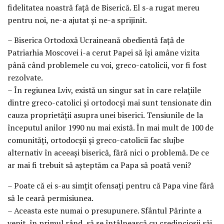
fidelitatea noastră faţă de Biserică. El s-a rugat mereu
pentru noi, ne-a ajutat şi ne-a sprijinit.
– Biserica Ortodoxă Ucraineană obedientă faţă de
Patriarhia Moscovei i-a cerut Papei să îşi amâne vizita
până când problemele cu voi, greco-catolicii, vor fi fost
rezolvate.
– În regiunea Lviv, există un singur sat în care relaţiile
dintre greco-catolici şi ortodocşi mai sunt tensionate din
cauza proprietăţii asupra unei biserici. Tensiunile de la
începutul anilor 1990 nu mai există. În mai mult de 100 de
comunităţi, ortodocşii şi greco-catolicii fac slujbe
alternativ în aceeaşi biserică, fără nici o problemă. De ce
ar mai fi trebuit să aşteptăm ca Papa să poată veni?
– Poate că ei s-au simţit ofensaţi pentru că Papa vine fără
să le ceară permisiunea.
– Aceasta este numai o presupunere. Sfântul Părinte a
venit, în primul rând, să se întâlnească cu credincioşii săi.