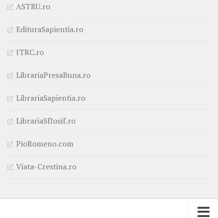
ASTRU.ro
EdituraSapientia.ro
ITRC.ro
LibrariaPresaBuna.ro
LibrariaSapientia.ro
LibrariaSfIosif.ro
PioRomeno.com
Viata-Crestina.ro