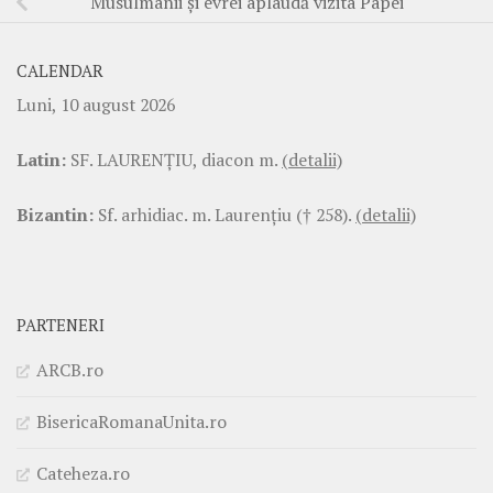
Musulmanii şi evrei aplaudă vizita Papei
CALENDAR
Luni, 10 august 2026
Latin:
SF. LAURENŢIU, diacon m.
(detalii)
Bizantin:
Sf. arhidiac. m. Laurenţiu († 258).
(detalii)
PARTENERI
ARCB.ro
BisericaRomanaUnita.ro
Cateheza.ro