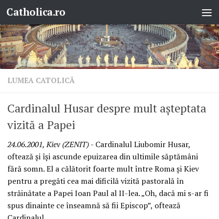
Catholica.ro
Skip to content
LUMEA CATOLICĂ
Cardinalul Husar despre mult aşteptata
vizită a Papei
24.06.2001, Kiev (ZENIT)
- Cardinalul Liubomir Husar,
oftează şi îşi ascunde epuizarea din ultimile săptămâni
fără somn. El a călătorit foarte mult între Roma şi Kiev
pentru a pregăti cea mai dificilă vizită pastorală în
străinătate a Papei Ioan Paul al II-lea. „Oh, dacă mi s-ar fi
spus dinainte ce înseamnă să fii Episcop”, oftează
Cardinalul.