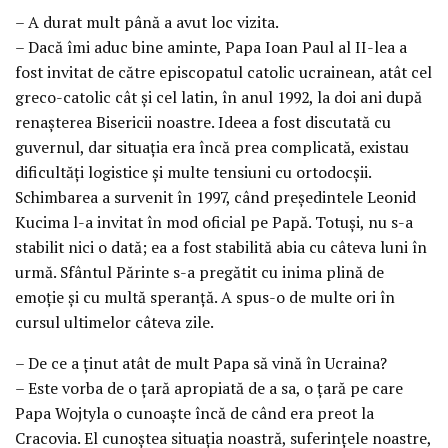
– A durat mult până a avut loc vizita.
– Dacă îmi aduc bine aminte, Papa Ioan Paul al II-lea a
fost invitat de către episcopatul catolic ucrainean, atât cel
greco-catolic cât şi cel latin, în anul 1992, la doi ani după
renaşterea Bisericii noastre. Ideea a fost discutată cu
guvernul, dar situaţia era încă prea complicată, existau
dificultăţi logistice şi multe tensiuni cu ortodocşii.
Schimbarea a survenit în 1997, când preşedintele Leonid
Kucima l-a invitat în mod oficial pe Papă. Totuşi, nu s-a
stabilit nici o dată; ea a fost stabilită abia cu câteva luni în
urmă. Sfântul Părinte s-a pregătit cu inima plină de
emoţie şi cu multă speranţă. A spus-o de multe ori în
cursul ultimelor câteva zile.
– De ce a ţinut atât de mult Papa să vină în Ucraina?
– Este vorba de o ţară apropiată de a sa, o ţară pe care
Papa Wojtyla o cunoaşte încă de când era preot la
Cracovia. El cunoştea situaţia noastră, suferinţele noastre,