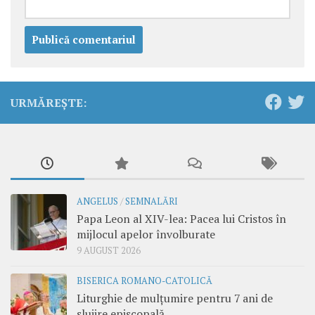
URMĂREȘTE:
ANGELUS
/
SEMNALĂRI
Papa Leon al XIV-lea: Pacea lui Cristos în
mijlocul apelor învolburate
9 AUGUST 2026
BISERICA ROMANO-CATOLICĂ
Liturghie de mulțumire pentru 7 ani de
slujire episcopală