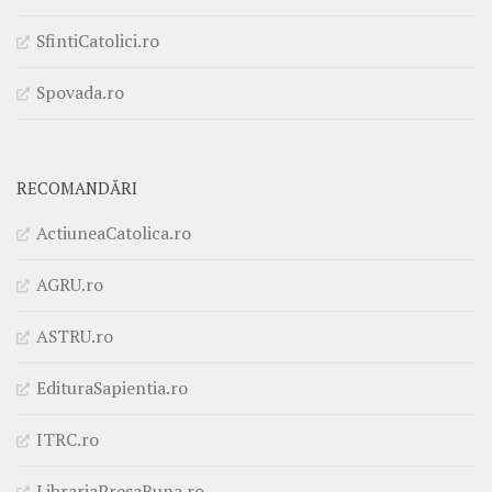
SfintiCatolici.ro
Spovada.ro
RECOMANDĂRI
ActiuneaCatolica.ro
AGRU.ro
ASTRU.ro
EdituraSapientia.ro
ITRC.ro
LibrariaPresaBuna.ro