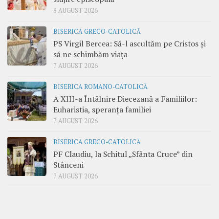
8 AUGUST 2026
BISERICA GRECO-CATOLICĂ
PS Virgil Bercea: Să-l ascultăm pe Cristos și
să ne schimbăm viața
7 AUGUST 2026
BISERICA ROMANO-CATOLICĂ
A XIII-a Întâlnire Diecezană a Familiilor:
Euharistia, speranța familiei
7 AUGUST 2026
BISERICA GRECO-CATOLICĂ
PF Claudiu, la Schitul „Sfânta Cruce” din
Stânceni
7 AUGUST 2026