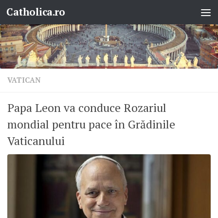
Catholica.ro
Skip to content
VATICAN
Papa Leon va conduce Rozariul
mondial pentru pace în Grădinile
Vaticanului