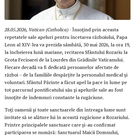
28.05.2026, Vatican (Catholica)
- Însoțind prin aceasta
repetatele sale apeluri pentru încetarea războiului, Papa
Leon al XIV-lea va prezida sâmbătă, 30 mai 2026, la ora 19,
la încheierea lunii mariane, recitarea Sfântului Rozariu la
Grota Fecioarei de la Lourdes din Grădinile Vaticanului.
Fiecare decadă va fi dedicată persoanelor afectate de
război – de la familiile despărțite la personalul medical și
voluntari. Sfântul Părinte a făcut apel la pace în lume pe
tot parcursul pontificatului său și apelurile sale au fost
însoțite de îndemnuri constante la rugăciune.
Toți oamenii și toate sanctuarele din întreaga lume sunt
invitate să se alăture lui în această rugăciune a Rozariului.
Printre principalele sanctuare care și-au confirmat
participarea se numără: Sanctuarul Maicii Domnului,