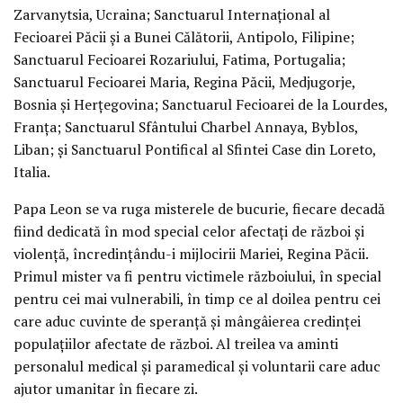
Zarvanytsia, Ucraina; Sanctuarul Internațional al
Fecioarei Păcii și a Bunei Călătorii, Antipolo, Filipine;
Sanctuarul Fecioarei Rozariului, Fatima, Portugalia;
Sanctuarul Fecioarei Maria, Regina Păcii, Medjugorje,
Bosnia și Herțegovina; Sanctuarul Fecioarei de la Lourdes,
Franța; Sanctuarul Sfântului Charbel Annaya, Byblos,
Liban; și Sanctuarul Pontifical al Sfintei Case din Loreto,
Italia.
Papa Leon se va ruga misterele de bucurie, fiecare decadă
fiind dedicată în mod special celor afectați de război și
violență, încredințându-i mijlocirii Mariei, Regina Păcii.
Primul mister va fi pentru victimele războiului, în special
pentru cei mai vulnerabili, în timp ce al doilea pentru cei
care aduc cuvinte de speranță și mângâierea credinței
populațiilor afectate de război. Al treilea va aminti
personalul medical și paramedical și voluntarii care aduc
ajutor umanitar în fiecare zi.