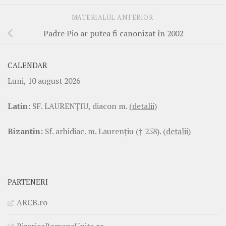
MATERIALUL ANTERIOR
Padre Pio ar putea fi canonizat în 2002
CALENDAR
Luni, 10 august 2026
Latin:
SF. LAURENŢIU, diacon m.
(detalii)
Bizantin:
Sf. arhidiac. m. Laurenţiu († 258).
(detalii)
PARTENERI
ARCB.ro
BisericaRomanaUnita.ro