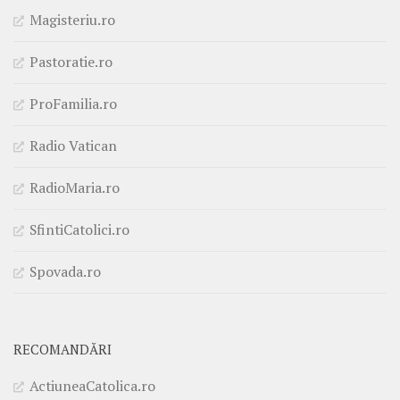
Magisteriu.ro
Pastoratie.ro
ProFamilia.ro
Radio Vatican
RadioMaria.ro
SfintiCatolici.ro
Spovada.ro
RECOMANDĂRI
ActiuneaCatolica.ro