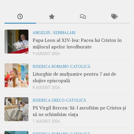
ANGELUS
/
SEMNALĂRI
Papa Leon al XIV-lea: Pacea lui Cristos în
mijlocul apelor învolburate
9 AUGUST 2026
BISERICA ROMANO-CATOLICĂ
Liturghie de mulțumire pentru 7 ani de
slujire episcopală
8 AUGUST 2026
BISERICA GRECO-CATOLICĂ
PS Virgil Bercea: Să-l ascultăm pe Cristos și
să ne schimbăm viața
7 AUGUST 2026