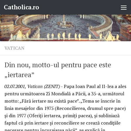
Catholica.ro
Skip to content
VATICAN
Din nou, motto-ul pentru pace este
„iertarea”
02.07.2001, Vatican (ZENIT)
- Papa Ioan Paul al II-lea a ales
pentru următoarea Zi Mondială a Păcii, a 35-a, următorul
motto: „Fără iertare nu există pace”. „Tema se înscrie în
linia mesajelor din 1975 (Reconcilierea, drumul spre pace)
şi din 1977 (Oferiţi iertarea, primiţi pacea), şi subliniază
faptul că prin iertare şi reconciliere se crează condiţiile
necesare pentru încurajarea păcii”, se explică în