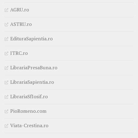
AGRU.ro
ASTRU.ro
EdituraSapientia.ro
ITRC.ro
LibrariaPresaBuna.ro
LibrariaSapientia.ro
LibrariaSfIosif.ro
PioRomeno.com
Viata-Crestina.ro