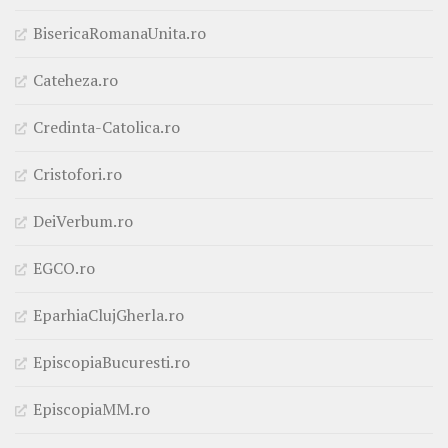
BisericaRomanaUnita.ro
Cateheza.ro
Credinta-Catolica.ro
Cristofori.ro
DeiVerbum.ro
EGCO.ro
EparhiaClujGherla.ro
EpiscopiaBucuresti.ro
EpiscopiaMM.ro