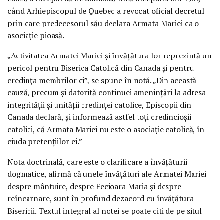
când Arhiepiscopul de Quebec a revocat oficial decretul
prin care predecesorul său declara Armata Mariei ca o
asociaţie pioasă.
„Activitatea Armatei Mariei şi învăţătura lor reprezintă un
pericol pentru Biserica Catolică din Canada şi pentru
credinţa membrilor ei”, se spune în notă. „Din această
cauză, precum şi datorită continuei ameninţări la adresa
integrităţii şi unităţii credinţei catolice, Episcopii din
Canada declară, şi informează astfel toţi credincioşii
catolici, că Armata Mariei nu este o asociaţie catolică, în
ciuda pretenţiilor ei.”
Nota doctrinală, care este o clarificare a învăţăturii
dogmatice, afirmă că unele învăţături ale Armatei Mariei
despre mântuire, despre Fecioara Maria şi despre
reîncarnare, sunt în profund dezacord cu învăţătura
Bisericii. Textul integral al notei se poate citi de pe situl