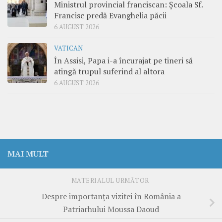
Ministrul provincial franciscan: Școala Sf.
Francisc predă Evanghelia păcii
6 AUGUST 2026
VATICAN
În Assisi, Papa i-a încurajat pe tineri să
atingă trupul suferind al altora
6 AUGUST 2026
MAI MULT
MATERIALUL URMĂTOR
Despre importanţa vizitei în România a
Patriarhului Moussa Daoud