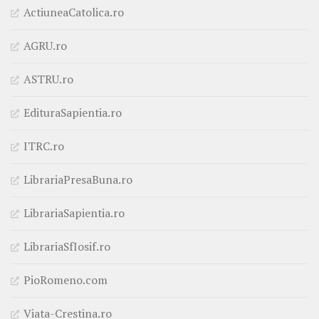
ActiuneaCatolica.ro
AGRU.ro
ASTRU.ro
EdituraSapientia.ro
ITRC.ro
LibrariaPresaBuna.ro
LibrariaSapientia.ro
LibrariaSfIosif.ro
PioRomeno.com
Viata-Crestina.ro