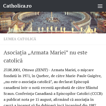
Catholica.ro
Skip to content
LUMEA CATOLICĂ
Asociaţia „Armata Mariei” nu este
catolică
27.08.2001, Ottawa (ZENIT)
- Armata Mariei, o mişcare
fondată în 1971, în Quebec, de către Marie-Paule Guigère,
„nu este o asociaţia catolică”, au declarat Episcopii
canadieni într-o notă recentă aprobată de către Sfântul
Scaun. Conferinţa Canadiană a Episcopilor Catolici (CCCB)
a publicat nota pe 15 august, afirmând că asociaţia în
cauză a început să fie dubioasă încă începând din 1987,