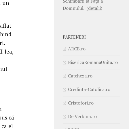
Schimbării la Faţă a
i un
Domnului.
(detalii)
aflat
rbind
PARTENERI
rt.
ARCB.ro
I-lea,
BisericaRomanaUnita.ro
nul
Cateheza.ro
Credinta-Catolica.ro
Cristofori.ro
n
DeiVerbum.ro
pus că
 ca el