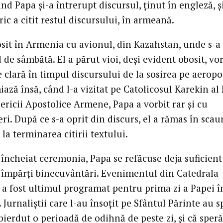
nd Papa şi-a întrerupt discursul, ţinut în engleză, ş
ric a citit restul discursului, în armeană.
osit în Armenia cu avionul, din Kazahstan, unde s-a 
de sâmbătă. El a părut vioi, deşi evident obosit, vo
 clară în timpul discursului de la sosirea pe aeropo
ză însă, când l-a vizitat pe Catolicosul Karekin al I
ericii Apostolice Armene, Papa a vorbit rar şi cu
ri. După ce s-a oprit din discurs, el a rămas în scau
la terminarea citirii textului.
 încheiat ceremonia, Papa se refăcuse deja suficient
 împărţi binecuvântări. Evenimentul din Catedrala
a fost ultimul programat pentru prima zi a Papei î
Jurnaliştii care l-au însoţit pe Sfântul Părinte au s
pierdut o perioadă de odihnă de peste zi, şi că speră