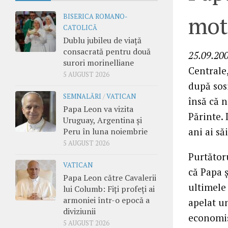
mot
BISERICA ROMANO-
CATOLICĂ
Dublu jubileu de viață
consacrată pentru două
25.09.20
surori morinelliane
Centrale,
5 AUGUST 2026
după sosi
SEMNALĂRI
/
VATICAN
însă că 
Papa Leon va vizita
Părinte. 
Uruguay, Argentina și
ani ai să
Peru în luna noiembrie
5 AUGUST 2026
Purtătoru
VATICAN
că Papa ş
Papa Leon către Cavalerii
ultimele 
lui Columb: Fiți profeți ai
armoniei într-o epocă a
apelat un
diviziunii
economisi
5 AUGUST 2026