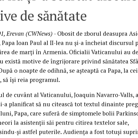
ive de sănătate
01, Erevan (CWNews)
- Obosit de zborul deasupra Asi
 Papa Ioan Paul al II-lea nu şi-a încheiat discursul 
rea de marţi în Armenia. Oficialii Vaticanului au d
nu există motive de îngrijorare privind sănătatea Sf
După o noapte de odihnă, se aşteaptă ca Papa, la cei
i, să îşi reia programul.
l de cuvânt al Vaticanului, Joaquin Navarro-Valls, 
i-a planificat să nu citească tot textul dinainte pregă
luni, Papa, care suferă de simptomele bolii Parkins
eori la asistenţii săi pentru citirea textelor sale,
ndu-şi astfel puterile. Audienţa a fost totuşi supr