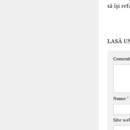
să îşi re
LASĂ U
Coment
Nume
*
Site we