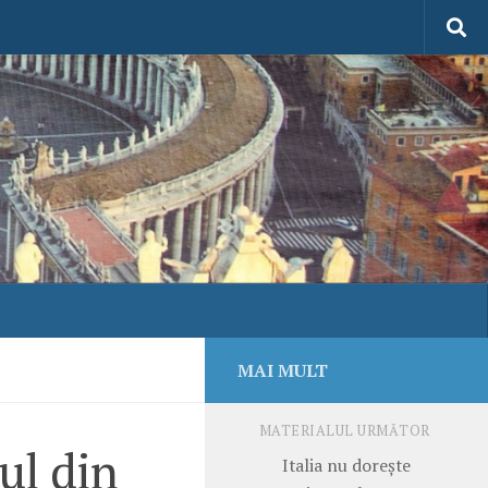
MAI MULT
MATERIALUL URMĂTOR
ul din
Italia nu doreşte