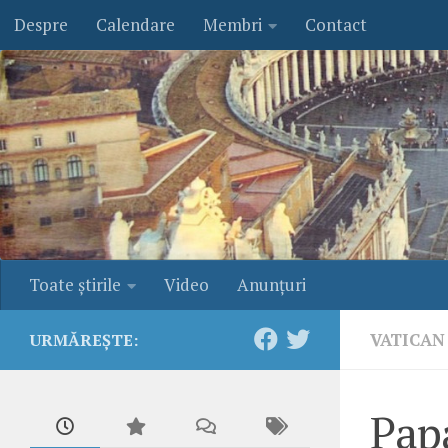
Despre
Calendare
Membri
Contact
Skip to content
Toate ştirile
Video
Anunţuri
VATICAN
URMĂREȘTE:
Papa