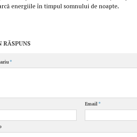
farcă energiile în timpul somnului de noapte.
N RĂSPUNS
ariu
*
Email
*
b