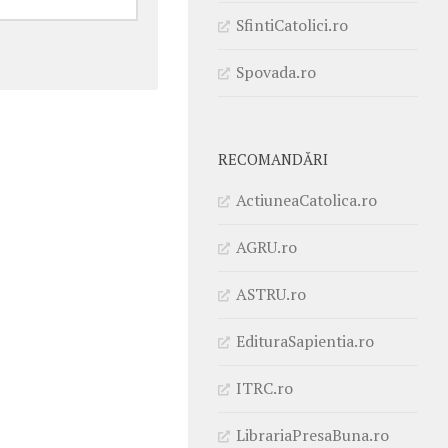
SfintiCatolici.ro
Spovada.ro
RECOMANDĂRI
ActiuneaCatolica.ro
AGRU.ro
ASTRU.ro
EdituraSapientia.ro
ITRC.ro
LibrariaPresaBuna.ro