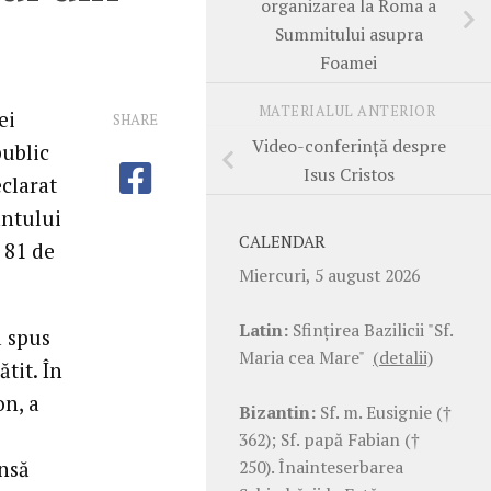
organizarea la Roma a
Summitului asupra
Foamei
MATERIALUL ANTERIOR
ei
SHARE
Video-conferinţă despre
public
Isus Cristos
eclarat
ântului
CALENDAR
 81 de
Miercuri, 5 august 2026
Latin:
Sfinţirea Bazilicii "Sf.
a spus
Maria cea Mare"
(detalii)
tit. În
on, a
Bizantin:
Sf. m. Eusignie (†
362); Sf. papă Fabian (†
250). Înainteserbarea
insă