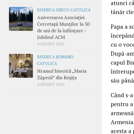
atunci câ
BISERICA GRECO-CATOLICĂ
tânăr cle
Aniversarea Asociației
Cercetașii Munților la 30
Papa a s
de ani de la înființare –
începând 
Jubileul ACM
cu o voce
4 AUGUST 2026
După-amia
BISERICA ROMANO-
capul Bis
CATOLICĂ
Hramul bisericii „Maria
întrerupe
Zăpezii” din Reșița
său până 
4 AUGUST 2026
Când s-a
pentru a
armeană 
Armenia. 
acesta a 