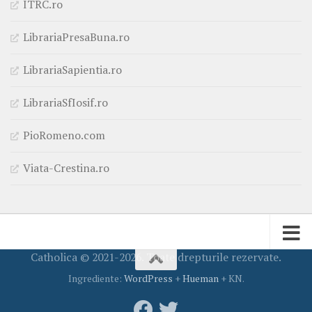
ITRC.ro
LibrariaPresaBuna.ro
LibrariaSapientia.ro
LibrariaSfIosif.ro
PioRomeno.com
Viata-Crestina.ro
Catholica © 2021-2026. Toate drepturile rezervate.
Ingrediente:
WordPress
+
Hueman
+ KN.