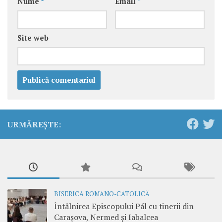
Nume
*
Email
*
Site web
URMĂREȘTE:
BISERICA ROMANO-CATOLICĂ
Întâlnirea Episcopului Pál cu tinerii din
Carașova, Nermed și Iabalcea