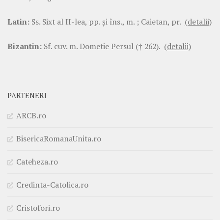
Latin:
Ss. Sixt al II-lea, pp. şi îns., m. ; Caietan, pr.
(detalii)
Bizantin:
Sf. cuv. m. Dometie Persul († 262).
(detalii)
PARTENERI
ARCB.ro
BisericaRomanaUnita.ro
Cateheza.ro
Credinta-Catolica.ro
Cristofori.ro