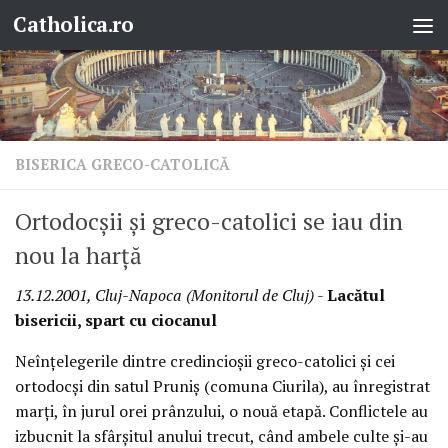
Catholica.ro
Skip to content
BISERICA GRECO-CATOLICĂ
Ortodocşii şi greco-catolici se iau din
nou la harţă
13.12.2001, Cluj-Napoca (Monitorul de Cluj)
-
Lacătul
bisericii, spart cu ciocanul
Neînţelegerile dintre credincioşii greco-catolici şi cei
ortodocşi din satul Pruniş (comuna Ciurila), au înregistrat
marţi, în jurul orei prânzului, o nouă etapă. Conflictele au
izbucnit la sfârşitul anului trecut, când ambele culte şi-au