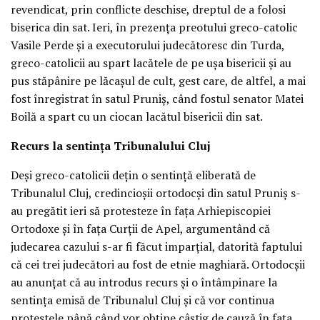
revendicat, prin conflicte deschise, dreptul de a folosi
biserica din sat. Ieri, în prezenţa preotului greco-catolic
Vasile Perde şi a executorului judecătoresc din Turda,
greco-catolicii au spart lacătele de pe uşa bisericii şi au
pus stăpânire pe lăcaşul de cult, gest care, de altfel, a mai
fost înregistrat în satul Pruniş, când fostul senator Matei
Boilă a spart cu un ciocan lacătul bisericii din sat.
Recurs la sentinţa Tribunalului Cluj
Deşi greco-catolicii deţin o sentinţă eliberată de
Tribunalul Cluj, credincioşii ortodocşi din satul Pruniş s-
au pregătit ieri să protesteze în faţa Arhiepiscopiei
Ortodoxe şi în faţa Curţii de Apel, argumentând că
judecarea cazului s-ar fi făcut imparţial, datorită faptului
că cei trei judecători au fost de etnie maghiară. Ortodocşii
au anunţat că au introdus recurs şi o întâmpinare la
sentinţa emisă de Tribunalul Cluj şi că vor continua
protestele până când vor obţine câştig de cauză în faţa