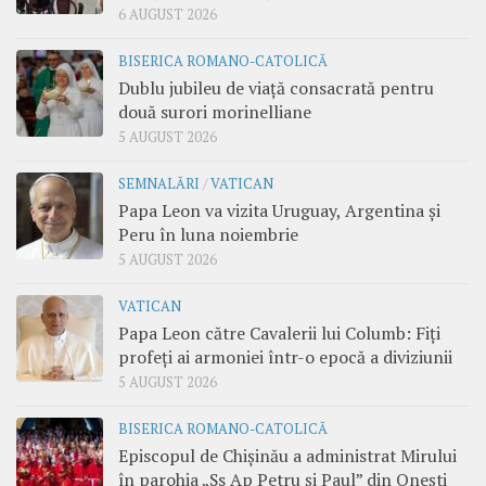
6 AUGUST 2026
BISERICA ROMANO-CATOLICĂ
Dublu jubileu de viață consacrată pentru
două surori morinelliane
5 AUGUST 2026
SEMNALĂRI
/
VATICAN
Papa Leon va vizita Uruguay, Argentina și
Peru în luna noiembrie
5 AUGUST 2026
VATICAN
Papa Leon către Cavalerii lui Columb: Fiți
profeți ai armoniei într-o epocă a diviziunii
5 AUGUST 2026
BISERICA ROMANO-CATOLICĂ
Episcopul de Chișinău a administrat Mirului
în parohia „Ss Ap Petru și Paul” din Onești