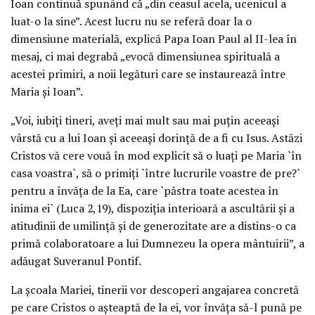
Ioan continuă spunând că „din ceasul acela, ucenicul a
luat-o la sine”. Acest lucru nu se referă doar la o
dimensiune materială, explică Papa Ioan Paul al II-lea în
mesaj, ci mai degrabă „evocă dimensiunea spirituală a
acestei primiri, a noii legături care se instaurează între
Maria şi Ioan”.
„Voi, iubiţi tineri, aveţi mai mult sau mai puţin aceeaşi
vârstă cu a lui Ioan şi aceeaşi dorinţă de a fi cu Isus. Astăzi
Cristos vă cere vouă în mod explicit să o luaţi pe Maria `în
casa voastra`, să o primiţi `între lucrurile voastre de pre?`
pentru a învăţa de la Ea, care `păstra toate acestea în
inima ei` (Luca 2,19), dispoziţia interioară a ascultării şi a
atitudinii de umilinţă şi de generozitate are a distins-o ca
primă colaboratoare a lui Dumnezeu la opera mântuirii”, a
adăugat Suveranul Pontif.
La şcoala Mariei, tinerii vor descoperi angajarea concretă
pe care Cristos o aşteaptă de la ei, vor învăţa să-l pună pe