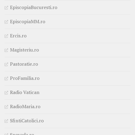
EpiscopiaBucuresti.ro
EpiscopiaMM.ro
Ercis.ro
Magisteriu.ro
Pastoratie.ro
ProFamilia.ro
Radio Vatican
RadioMaria.ro
SfintiCatolici.ro
Spovada.ro