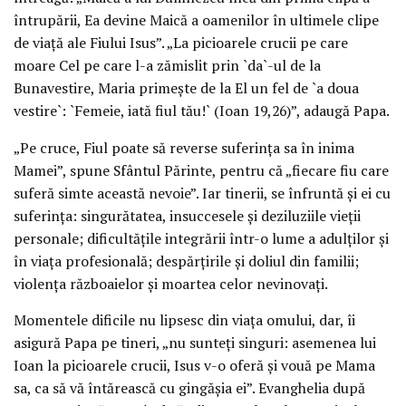
întrupării, Ea devine Maică a oamenilor în ultimele clipe
de viaţă ale Fiului Isus”. „La picioarele crucii pe care
moare Cel pe care l-a zămislit prin `da`-ul de la
Bunavestire, Maria primeşte de la El un fel de `a doua
vestire`: `Femeie, iată fiul tău!` (Ioan 19,26)”, adaugă Papa.
„Pe cruce, Fiul poate să reverse suferinţa sa în inima
Mamei”, spune Sfântul Părinte, pentru că „fiecare fiu care
suferă simte această nevoie”. Iar tinerii, se înfruntă şi ei cu
suferinţa: singurătatea, insuccesele şi deziluziile vieţii
personale; dificultăţile integrării într-o lume a adulţilor şi
în viaţa profesională; despărţirile şi doliul din familii;
violenţa războaielor şi moartea celor nevinovaţi.
Momentele dificile nu lipsesc din viaţa omului, dar, îi
asigură Papa pe tineri, „nu sunteţi singuri: asemenea lui
Ioan la picioarele crucii, Isus v-o oferă şi vouă pe Mama
sa, ca să vă întărească cu gingăşia ei”. Evanghelia după