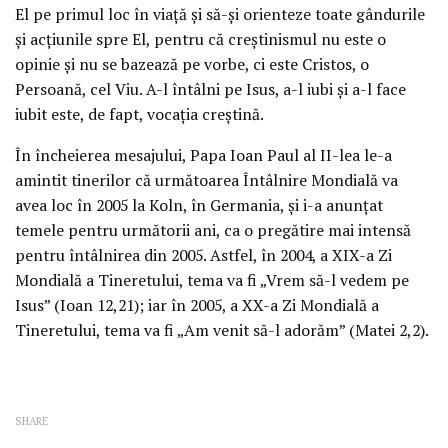
El pe primul loc în viaţă şi să-şi orienteze toate gândurile
şi acţiunile spre El, pentru că creştinismul nu este o
opinie şi nu se bazează pe vorbe, ci este Cristos, o
Persoană, cel Viu. A-l întâlni pe Isus, a-l iubi şi a-l face
iubit este, de fapt, vocaţia creştină.
În încheierea mesajului, Papa Ioan Paul al II-lea le-a
amintit tinerilor că următoarea Întâlnire Mondială va
avea loc în 2005 la Koln, în Germania, şi i-a anunţat
temele pentru următorii ani, ca o pregătire mai intensă
pentru întâlnirea din 2005. Astfel, în 2004, a XIX-a Zi
Mondială a Tineretului, tema va fi „Vrem să-l vedem pe
Isus” (Ioan 12,21); iar în 2005, a XX-a Zi Mondială a
Tineretului, tema va fi „Am venit să-l adorăm” (Matei 2,2).
SHARE