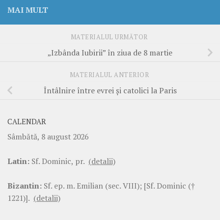
MAI MULT
MATERIALUL URMĂTOR
„Izbânda Iubirii” în ziua de 8 martie
MATERIALUL ANTERIOR
Întâlnire între evrei şi catolici la Paris
CALENDAR
Sâmbătă, 8 august 2026
Latin:
Sf. Dominic, pr.
(detalii)
Bizantin:
Sf. ep. m. Emilian (sec. VIII); [Sf. Dominic (†
1221)].
(detalii)