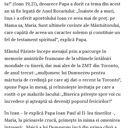
ta!” (Ioan 19,27), deoarece Papa a dorit ca tema din acest
an să fie legată de Anul Rozariului: „Înainte de a muri,
Isus i-a oferit apostolului Ioan ce avea mai de preţ: pe
Mama sa, Maria. Sunt ultimele cuvinte ale Mântuitorului,
care capătă de aceea un caracter solemn şi constituie un
fel de testament spiritual”, explică Papa.
Sfântul Părinte începe mesajul prin a parcurge în
memorie amintirile frumoase de la ultimele întâlniri
mondiale cu tinerii, dar mai ales de la ZMT din Toronto,
de anul trecut: „mulţumesc lui Dumnezeu pentru
mărturia de credinţă pe care aţi dat-o recent la Toronto”,
spune Papa în mesaj, şi reînnoieşte invitaţia pe care a
rostit-o pe malurile lacului: „Biserica priveşte spre voi cu
încredere şi aşteaptă să deveniţi poporul fericirilor!”
În Ioan – le explică Papa Ioan Paul al II-lea tinerilor -,
Maria, la picioarele crucii, primeşte în inima ei omenirea
întreagă: „Maică a lui Dumnezeu încă din prima clipă a