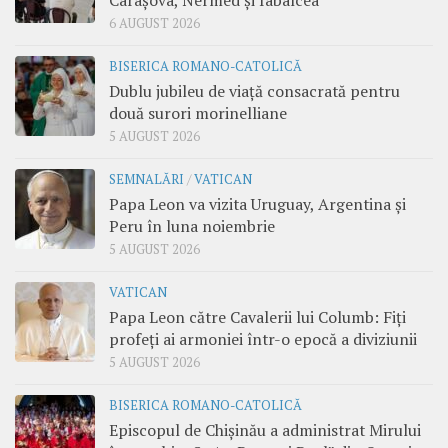
Carașova, Nermed și Iabalcea
6 AUGUST 2026
BISERICA ROMANO-CATOLICĂ
Dublu jubileu de viață consacrată pentru
două surori morinelliane
5 AUGUST 2026
SEMNALĂRI
/
VATICAN
Papa Leon va vizita Uruguay, Argentina și
Peru în luna noiembrie
5 AUGUST 2026
VATICAN
Papa Leon către Cavalerii lui Columb: Fiți
profeți ai armoniei într-o epocă a diviziunii
5 AUGUST 2026
BISERICA ROMANO-CATOLICĂ
Episcopul de Chișinău a administrat Mirului