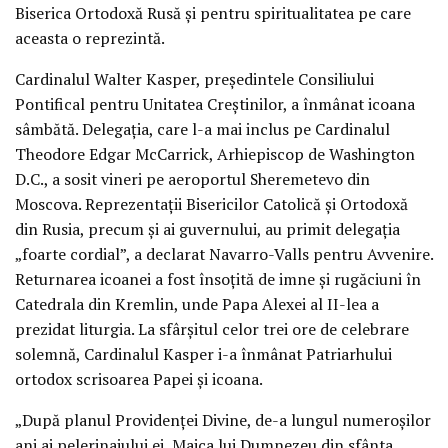
Biserica Ortodoxă Rusă şi pentru spiritualitatea pe care
aceasta o reprezintă.
Cardinalul Walter Kasper, preşedintele Consiliului
Pontifical pentru Unitatea Creştinilor, a înmânat icoana
sâmbătă. Delegaţia, care l-a mai inclus pe Cardinalul
Theodore Edgar McCarrick, Arhiepiscop de Washington
D.C., a sosit vineri pe aeroportul Sheremetevo din
Moscova. Reprezentaţii Bisericilor Catolică şi Ortodoxă
din Rusia, precum şi ai guvernului, au primit delegaţia
„foarte cordial”, a declarat Navarro-Valls pentru Avvenire.
Returnarea icoanei a fost însoţită de imne şi rugăciuni în
Catedrala din Kremlin, unde Papa Alexei al II-lea a
prezidat liturgia. La sfârşitul celor trei ore de celebrare
solemnă, Cardinalul Kasper i-a înmânat Patriarhului
ortodox scrisoarea Papei şi icoana.
„După planul Providenţei Divine, de-a lungul numeroşilor
ani ai pelerinajului ei, Maica lui Dumnezeu din sfânta