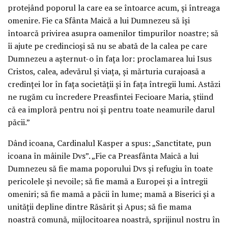
protejând poporul la care ea se întoarce acum, şi întreaga
omenire. Fie ca Sfânta Maică a lui Dumnezeu să îşi
întoarcă privirea asupra oamenilor timpurilor noastre; să
îi ajute pe credincioşi să nu se abată de la calea pe care
Dumnezeu a aşternut-o în faţa lor: proclamarea lui Isus
Cristos, calea, adevărul şi viaţa, şi mărturia curajoasă a
credinţei lor în faţa societăţii şi în faţa întregii lumi. Astăzi
ne rugăm cu încredere Preasfintei Fecioare Maria, ştiind
că ea imploră pentru noi şi pentru toate neamurile darul
păcii.”
Dând icoana, Cardinalul Kasper a spus: „Sanctitate, pun
icoana în mâinile Dvs”. „Fie ca Preasfânta Maică a lui
Dumnezeu să fie mama poporului Dvs şi refugiu în toate
pericolele şi nevoile; să fie mamă a Europei şi a întregii
omeniri; să fie mamă a păcii în lume; mamă a Biserici şi a
unităţii depline dintre Răsărit şi Apus; să fie mama
noastră comună, mijlocitoarea noastră, sprijinul nostru în