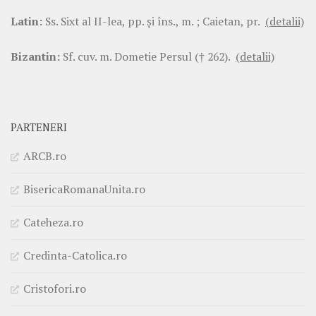
Latin:
Ss. Sixt al II-lea, pp. şi îns., m. ; Caietan, pr.
(detalii)
Bizantin:
Sf. cuv. m. Dometie Persul († 262).
(detalii)
PARTENERI
ARCB.ro
BisericaRomanaUnita.ro
Cateheza.ro
Credinta-Catolica.ro
Cristofori.ro