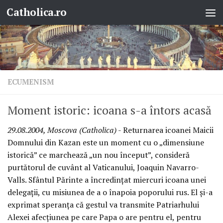
Catholica.ro
Skip to content
ECUMENISM
Moment istoric: icoana s-a întors acasă
29.08.2004, Moscova (Catholica)
- Returnarea icoanei Maicii
Domnului din Kazan este un moment cu o „dimensiune
istorică” ce marchează „un nou început”, consideră
purtătorul de cuvânt al Vaticanului, Joaquin Navarro-
Valls. Sfântul Părinte a încredinţat miercuri icoana unei
delegaţii, cu misiunea de a o înapoia poporului rus. El şi-a
exprimat speranţa că gestul va transmite Patriarhului
Alexei afecţiunea pe care Papa o are pentru el, pentru