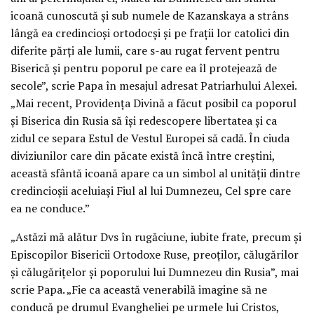
icoană cunoscută şi sub numele de Kazanskaya a strâns
lângă ea credincioşi ortodocşi şi pe fraţii lor catolici din
diferite părţi ale lumii, care s-au rugat fervent pentru
Biserică şi pentru poporul pe care ea îl protejează de
secole”, scrie Papa în mesajul adresat Patriarhului Alexei.
„Mai recent, Providenţa Divină a făcut posibil ca poporul
şi Biserica din Rusia să îşi redescopere libertatea şi ca
zidul ce separa Estul de Vestul Europei să cadă. În ciuda
diviziunilor care din păcate există încă între creştini,
această sfântă icoană apare ca un simbol al unităţii dintre
credincioşii aceluiaşi Fiul al lui Dumnezeu, Cel spre care
ea ne conduce.”
„Astăzi mă alătur Dvs în rugăciune, iubite frate, precum şi
Episcopilor Bisericii Ortodoxe Ruse, preoţilor, călugărilor
şi călugăriţelor şi poporului lui Dumnezeu din Rusia”, mai
scrie Papa. „Fie ca această venerabilă imagine să ne
conducă pe drumul Evangheliei pe urmele lui Cristos,