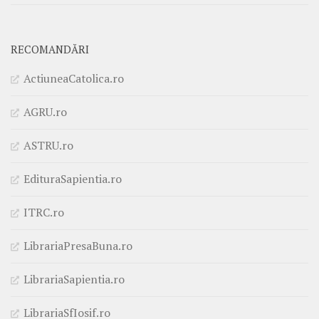
RECOMANDĂRI
ActiuneaCatolica.ro
AGRU.ro
ASTRU.ro
EdituraSapientia.ro
ITRC.ro
LibrariaPresaBuna.ro
LibrariaSapientia.ro
LibrariaSfIosif.ro