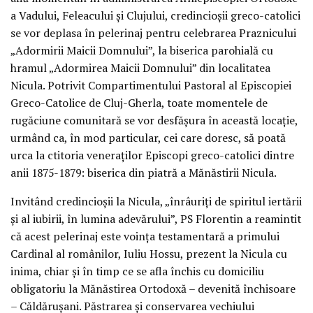
a Vadului, Feleacului şi Clujului, credincioşii greco-catolici
se vor deplasa în pelerinaj pentru celebrarea Praznicului
„Adormirii Maicii Domnului”, la biserica parohială cu
hramul „Adormirea Maicii Domnului” din localitatea
Nicula. Potrivit Compartimentului Pastoral al Episcopiei
Greco-Catolice de Cluj-Gherla, toate momentele de
rugăciune comunitară se vor desfăşura în această locaţie,
urmând ca, în mod particular, cei care doresc, să poată
urca la ctitoria veneraţilor Episcopi greco-catolici dintre
anii 1875-1879: biserica din piatră a Mănăstirii Nicula.
Invitând credincioşii la Nicula, „înrâuriţi de spiritul iertării
şi al iubirii, în lumina adevărului”, PS Florentin a reamintit
că acest pelerinaj este voinţa testamentară a primului
Cardinal al românilor, Iuliu Hossu, prezent la Nicula cu
inima, chiar şi în timp ce se afla închis cu domiciliu
obligatoriu la Mănăstirea Ortodoxă – devenită închisoare
– Căldăruşani. Păstrarea şi conservarea vechiului