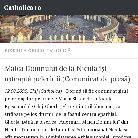
Catholica.ro
Skip to content
BISERICA GRECO-CATOLICĂ
Maica Domnului de la Nicula îşi
aşteaptă pelerinii (Comunicat de presă)
12.08.2005, Cluj (Catholica)
- Dorind să fie continuat şirul
pelerinajelor pe urmele Maicii Sfinte de la Nicula,
Episcopul de Cluj-Gherla, Florentin Crihălmeanu, va
străbate pe jos drumul de la fostul centru eparhial,
Gherla, până la biserica „Adormirii Maicii Domnului” din
Nicula. Ţinând cont de faptul că Situl monahal Nicula se
află momentan în administrarea Arhiepiscopiei Ortodoxe