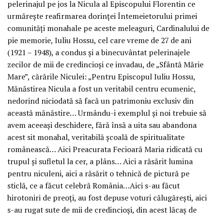
pelerinajul pe jos la Nicula al Episcopului Florentin ce
urmăreşte reafirmarea dorinţei Întemeietorului primei
comunităţi monahale pe aceste meleaguri, Cardinalului de
pie memorie, Iuliu Hossu, cel care vreme de 27 de ani
(1921 – 1948), a condus şi a binecuvântat pelerinajele
zecilor de mii de credincioşi ce invadau, de „Sfântă Mărie
Mare”, cărările Niculei: „Pentru Episcopul Iuliu Hossu,
Mănăstirea Nicula a fost un veritabil centru ecumenic,
nedorind niciodată să facă un patrimoniu exclusiv din
această mănăstire… Urmându-i exemplul şi noi trebuie să
avem aceeaşi deschidere, fără însă a uita sau abandona
acest sit monahal, veritabilă şcoală de spiritualitate
românească… Aici Preacurata Fecioară Maria ridicată cu
trupul şi sufletul la cer, a plâns… Aici a răsărit lumina
pentru niculeni, aici a răsărit o tehnică de pictură pe
sticlă, ce a făcut celebră România…Aici s-au făcut
hirotoniri de preoţi, au fost depuse voturi călugăreşti, aici
s-au rugat sute de mii de credincioşi, din acest lăcaş de