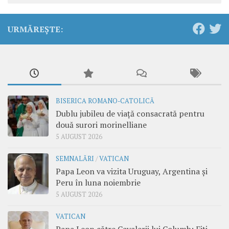
URMĂREȘTE:
BISERICA ROMANO-CATOLICĂ
Dublu jubileu de viață consacrată pentru
două surori morinelliane
5 AUGUST 2026
SEMNALĂRI
/
VATICAN
Papa Leon va vizita Uruguay, Argentina și
Peru în luna noiembrie
5 AUGUST 2026
VATICAN
Papa Leon către Cavalerii lui Columb: Fiți