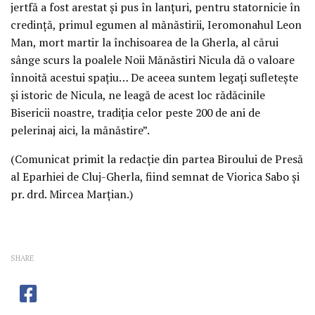
jertfă a fost arestat şi pus în lanţuri, pentru statornicie în
credinţă, primul egumen al mănăstirii, Ieromonahul Leon
Man, mort martir la închisoarea de la Gherla, al cărui
sânge scurs la poalele Noii Mănăstiri Nicula dă o valoare
înnoită acestui spaţiu… De aceea suntem legaţi sufleteşte
şi istoric de Nicula, ne leagă de acest loc rădăcinile
Bisericii noastre, tradiţia celor peste 200 de ani de
pelerinaj aici, la mănăstire”.
(Comunicat primit la redacţie din partea Biroului de Presă
al Eparhiei de Cluj-Gherla, fiind semnat de Viorica Sabo şi
pr. drd. Mircea Marţian.)
SHARE