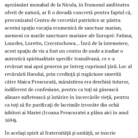
aşezământ monahal de la Nicula, în frumosul amfiteatru
oferit de natură, ar fi o dovadă concretă pentru faptul că,
preconizatul Centru de cercetări patristice ar păstra
acestui spaţiu vocaţia ecumenică de sanctuar marian,
asemeni cu marile sanctuare mariane ale Europei: Fatima,
Lourdes, Loretto, Czecstochowa… Încă de la întemeiere,
acest spaţiu de vis a fost un centru de unde a iradiat o
autentică spiritualitate specific transilvană, ce s-a
revărsat mai apoi generos pe întreg cuprinsul ţării. Loc al
revărsării Harului, prin credinţă şi rugăciune smerită
către Maica Preacurată, mănăstirea era deschisă tuturor,
indiferent de confesiune, pentru ca toţi să găsească
alinare sufletească şi întărire în încercările vieţii, pentru
ca toţi să fie purificaţi de lacrimile izvorâte din ochii
iubitori ai Mariei (Icoana Preacuratei a plâns aici în anul
1694).
În acelaşi spirit al fraternităţii şi unităţii, se inscrie