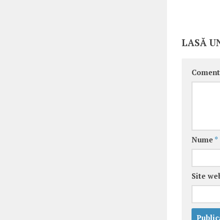
LASĂ U
Coment
Nume
*
Site we