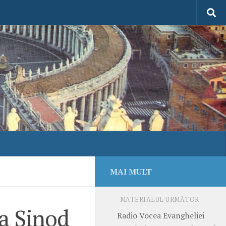
MAI MULT
MATERIALUL URMĂTOR
la Sinod
Radio Vocea Evangheliei