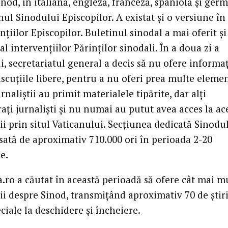
nod, în italiană, engleză, franceză, spaniolă şi ger
nul Sinodului Episcopilor. A existat şi o versiune în
nţiilor Episcopilor. Buletinul sinodal a mai oferit ş
l intervenţiilor Părinţilor sinodali. În a doua zi a
, secretariatul general a decis să nu ofere informaţ
iscuţiile libere, pentru a nu oferi prea multe eleme
urnaliştii au primit materialele tipărite, dar alţi
ţi jurnalişti şi nu numai au putut avea acces la ac
i prin situl Vaticanului. Secţiunea dedicată Sinodu
esată de aproximativ 710.000 ori în perioada 2-20
e.
a.ro a căutat în această perioadă să ofere cât mai m
ii despre Sinod, transmiţând aproximativ 70 de ştiri
eciale la deschidere şi încheiere.