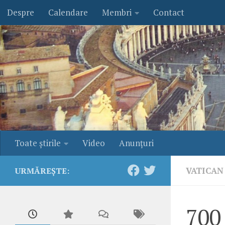
Despre
Calendare
Membri
Contact
Skip to content
Toate ştirile
Video
Anunţuri
VATICAN
URMĂREȘTE:
700 