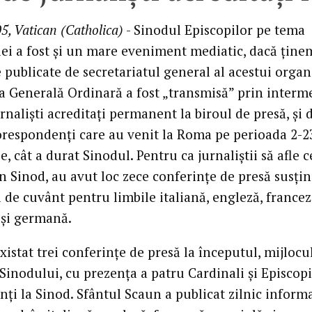
5, Vatican (Catholica)
- Sinodul Episcopilor pe tema
iei a fost şi un mare eveniment mediatic, dacă ţine
 publicate de secretariatul general al acestui organ
 Generală Ordinară a fost „transmisă” prin interm
rnalişti acreditaţi permanent la biroul de presă, şi d
orespondenţi care au venit la Roma pe perioada 2-2
, cât a durat Sinodul. Pentru ca jurnaliştii să afle c
n Sinod, au avut loc zece conferinţe de presă susţi
 de cuvânt pentru limbile italiană, engleză, francez
 şi germană.
istat trei conferinţe de presă la începutul, mijlocul
 Sinodului, cu prezenţa a patru Cardinali şi Episcopi
nţi la Sinod. Sfântul Scaun a publicat zilnic informa