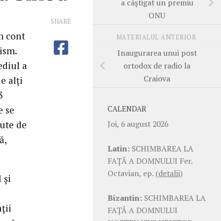
a câştigat un premiu
ONU
SHARE
m cont
MATERIALUL ANTERIOR
ism.
Inaugurarea unui post
ediul a
ortodox de radio la
Craiova
e alţi
3
e se
CALENDAR
Joi, 6 august 2026
nute de
ă,
Latin:
SCHIMBAREA LA
FAŢĂ A DOMNULUI Fer.
Octavian, ep.
(detalii)
 şi
Bizantin:
SCHIMBAREA LA
ţii
FAŢĂ A DOMNULUI