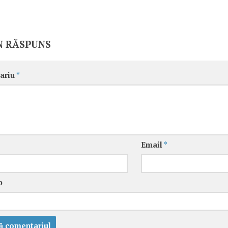
N RĂSPUNS
ariu
*
Email
*
b