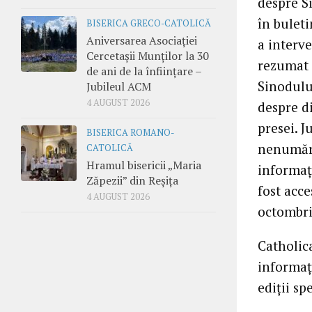
despre Si
în buleti
BISERICA GRECO-CATOLICĂ
Aniversarea Asociației
a interve
Cercetașii Munților la 30
rezumat a
de ani de la înființare –
Sinodului
Jubileul ACM
4 AUGUST 2026
despre d
presei. J
BISERICA ROMANO-
nenumăra
CATOLICĂ
Hramul bisericii „Maria
informaţi
Zăpezii” din Reșița
fost acc
4 AUGUST 2026
octombri
Catholic
informaţ
ediţii sp