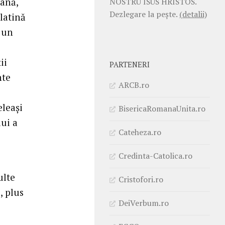
mană,
NOSTRU ISUS HRISTOS.
Dezlegare la pește.
(detalii)
 latină
i un
ii
PARTENERI
nte
ARCB.ro
eleaşi
BisericaRomanaUnita.ro
lui a
Cateheza.ro
Credinta-Catolica.ro
ulte
Cristofori.ro
, plus
DeiVerbum.ro