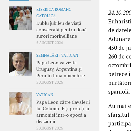
BISERICA ROMANO-
24.10.200
CATOLICĂ
Euharist
Dublu jubileu de viață
consacrată pentru două
de datele
surori morinelliane
Adunarea
5 AUGUST 2026
450 de ju
260 de c
SEMNALĂRI
/
VATICAN
Papa Leon va vizita
octombrie
Uruguay, Argentina și
petrece î
Peru în luna noiembrie
purtători
5 AUGUST 2026
spaniolă
VATICAN
Papa Leon către Cavalerii
Au mai ex
lui Columb: Fiți profeți ai
sfârşitul
armoniei într-o epocă a
diviziunii
participa
5 AUGUST 2026