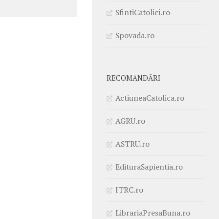
SfintiCatolici.ro
Spovada.ro
RECOMANDĂRI
ActiuneaCatolica.ro
AGRU.ro
ASTRU.ro
EdituraSapientia.ro
ITRC.ro
LibrariaPresaBuna.ro