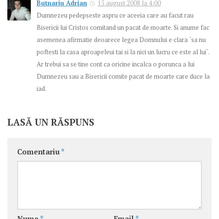
Butnariu Adrian
15 august 2008 la 4:00
Dumnezeu pedepseste aspru ce aceeia care au facut rau
Bisericii lui Cristos comitand un pacat de moarte. Si anume fac
asemenea afirmatie deoarece legea Domnului e clara `sa nu
poftesti la casa aproapeleui tai si la nici un lucru ce este al lui`.
Ar trebui sa se tine cont ca oricine incalca o porunca a lui
Dumnezeu sau a Bisericii comite pacat de moarte care duce la
iad.
LASĂ UN RĂSPUNS
Comentariu
*
Nume
*
Email
*