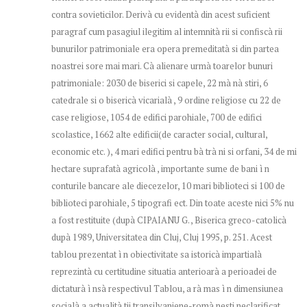
contra sovieticilor. Derivà cu evidentà din acest suficient
paragraf cum pasagiul ilegitim al intemnità rii si confiscà rii
bunurilor patrimoniale era opera premeditatà si din partea
noastrei sore mai mari. Cà alienare urmà toarelor bunuri
patrimoniale: 2030 de biserici si capele, 22 mà nà stiri, 6
catedrale si o bisericà vicarialà , 9 ordine religiose cu 22 de
case religiose, 1054 de edifici parohiale, 700 de edifici
scolastice, 1662 alte edificii(de caracter social, cultural,
economic etc. ), 4 mari edifici pentru bà trà ni si orfani, 34 de mi
hectare suprafatà agricolà , importante sume de bani ì n
conturile bancare ale diecezelor, 10 mari biblioteci si 100 de
biblioteci parohiale, 5 tipografi ect. Din toate aceste nici 5% nu
a fost restituite (dupà CIPAIANU G. , Biserica greco-catolicà
dupà 1989, Universitatea din Cluj, Cluj 1995, p. 251. Acest
tablou prezentat ì n obiectivitate sa istoricà impartialà
reprezintà cu certitudine situatia anterioarà a perioadei de
dictaturà ì nsà respectivul Tablou, a rà mas ì n dimensiunea
socialà a actualità tii transilvaniene-romà nesti neclarificat