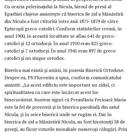
Cu ocazia pelerinajului la Nicula, biroul de presă al
Eparhiei clujene aminteşte că biserica de zid a Mănăstirii
din Nicula a fost ctitorită între anii 1875-1879 de către
Episcopii greco-catolici. Conform statisticilor vremii, în
anul 1900, în această localitate se aflau 641 de greco-
catolici şi 12 ortodocşi. În anul 1910 erau 825 greco-
catolici şi 7 ortodocşi. În anul 1941 erau 897 de greco-
catolici şi un singur ortodox.
Biserica mai există şi astăzi, în posesia Bisericii Ortodoxe.
Despre ea, PS Florentin a spus, conform comunicatului
amintit: „La acest edificiu este important nu zidul, ci
spiritualitatea cu care este încărcat acest loc
binecuvântat. Suntem siguri că Preasfânta Fecioară Maria
este la fel de prezentă şi în biserica parohială din satul
Nicula, şi în orice biserică unde ne rugăm ei. Dar în
biserica de zid a Mănăstirii Nicula, au fost hirotoniţi 38 de
preoţi, au făcut voturile monahale numeroşi călugări. Prin