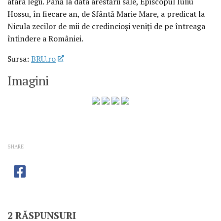
afara legii. Până la data arestării sale, Episcopul Iuliu
Hossu, în fiecare an, de Sfântă Marie Mare, a predicat la
Nicula zecilor de mii de credincioşi veniţi de pe întreaga
întindere a României.
Sursa:
BRU.ro
Imagini
SHARE
2 RĂSPUNSURI