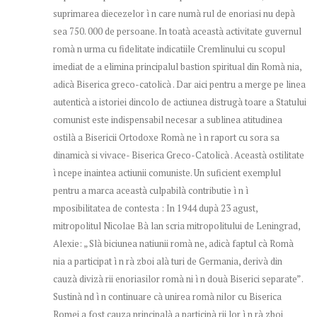
suprimarea diecezelor ì n care numà rul de enoriasi nu depà
sea 750. 000 de persoane. In toatà aceastà activitate guvernul
romà n urma cu fidelitate indicatiile Cremlinului cu scopul
imediat de a elimina principalul bastion spiritual din Romà nia,
adicà Biserica greco-catolicà . Dar aici pentru a merge pe linea
autenticà a istoriei dincolo de actiunea distrugà toare a Statului
comunist este indispensabil necesar a sublinea atitudinea
ostilà a Bisericii Ortodoxe Romà ne ì n raport cu sora sa
dinamicà si vivace- Biserica Greco-Catolicà . Aceastà ostilitate
ì ncepe inaintea actiunii comuniste. Un suficient exemplul
pentru a marca aceastà culpabilà contributie ì n ì
mposibilitatea de contesta : In 1944 dupà 23 agust,
mitropolitul Nicolae Bà lan scria mitropolitului de Leningrad,
Alexie: „ Slà biciunea natiunii romà ne, adicà faptul cà Romà
nia a participat ì n rà zboi alà turi de Germania, derivà din
cauzà divizà rii enoriasilor romà ni ì n douà Biserici separate” .
Sustinà nd ì n continuare cà unirea romà nilor cu Biserica
Romei a fost cauza principalà a participà rii lor ì n rà zboi