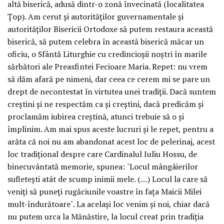
altă biserică, adusă dintr-o zonă învecinată (localitatea
Ţop). Am cerut şi autorităţilor guvernamentale şi
autorităţilor Bisericii Ortodoxe să putem restaura această
biserică, să putem celebra în această biserică măcar un
oficiu, o Sfântă Liturghie cu credincioşii noştri în marile
sărbători ale Preasfintei Fecioare Maria. Repet: nu vrem
să dăm afară pe nimeni, dar ceea ce cerem mi se pare un
drept de necontestat în virtutea unei tradiţii. Dacă suntem
creştini şi ne respectăm ca şi creştini, dacă predicăm şi
proclamăm iubirea creştină, atunci trebuie să o şi
împlinim. Am mai spus aceste lucruri şi le repet, pentru a
arăta că noi nu am abandonat acest loc de pelerinaj, acest
loc tradiţional despre care Cardinalul Iuliu Hossu, de
binecuvântată memorie, spunea: `Locul mângâierilor
sufleteşti atât de scump inimii mele. (…) Locul la care să
veniţi să puneţi rugăciunile voastre în faţa Maicii Milei
mult-îndurătoare`. La acelaşi loc venim şi noi, chiar dacă
nu putem urca la Mănăstire, la locul creat prin tradiţia