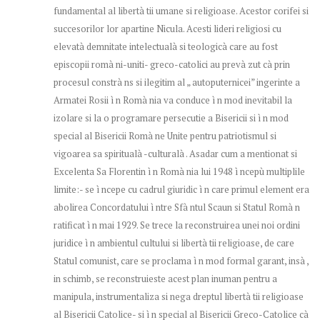
fundamental al libertà tii umane si religioase. Acestor corifei si
succesorilor lor apartine Nicula. Acesti lideri religiosi cu
elevatà demnitate intelectualà si teologicà care au fost
episcopii romà ni-uniti- greco-catolici au prevà zut cà prin
procesul constrà ns si ilegitim al „ autoputernicei” ingerinte a
Armatei Rosii ì n Romà nia va conduce ì n mod inevitabil la
izolare si la o programare persecutie a Bisericii si ì n mod
special al Bisericii Romà ne Unite pentru patriotismul si
vigoarea sa spiritualà -culturalà . Asadar cum a mentionat si
Excelenta Sa Florentin ì n Romà nia lui 1948 ì ncepù multiplile
limite:- se ì ncepe cu cadrul giuridic ì n care primul element era
abolirea Concordatului ì ntre Sfà ntul Scaun si Statul Romà n
ratificat ì n mai 1929. Se trece la reconstruirea unei noi ordini
juridice ì n ambientul cultului si libertà tii religioase, de care
Statul comunist, care se proclama ì n mod formal garant, insà ,
in schimb, se reconstruieste acest plan inuman pentru a
manipula, instrumentaliza si nega dreptul libertà tii religioase
al Bisericii Catolice- si ì n special al Bisericii Greco-Catolice cà