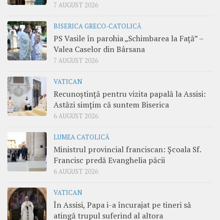
7 AUGUST 2026
BISERICA GRECO-CATOLICĂ
PS Vasile în parohia „Schimbarea la Față” –
Valea Caselor din Bârsana
7 AUGUST 2026
VATICAN
Recunoștință pentru vizita papală la Assisi:
Astăzi simțim că suntem Biserica
6 AUGUST 2026
LUMEA CATOLICĂ
Ministrul provincial franciscan: Școala Sf.
Francisc predă Evanghelia păcii
6 AUGUST 2026
VATICAN
În Assisi, Papa i-a încurajat pe tineri să
atingă trupul suferind al altora