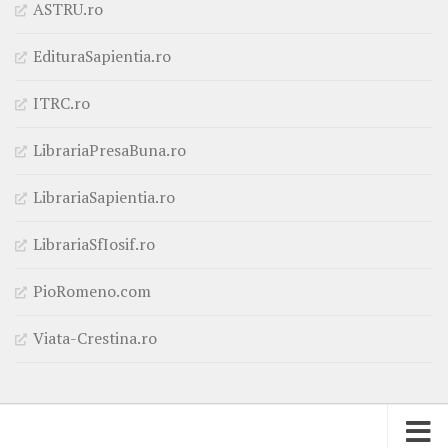
ASTRU.ro
EdituraSapientia.ro
ITRC.ro
LibrariaPresaBuna.ro
LibrariaSapientia.ro
LibrariaSfIosif.ro
PioRomeno.com
Viata-Crestina.ro