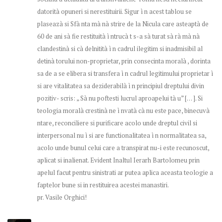
datorità opuneri si nerestituirii. Sigur ì n acest tablou se
plaseazà si Sfà nta mà nà strire de la Nicula care asteaptà de
60 de ani sà fie restituità ì ntrucà t s-a sà turat sà rà mà nà
clandestinà si cà delnitità ì n cadrul ilegitim si inadmisibil al
detinà torului non-proprietar, prin consecinta moralà , dorinta
sa de a se elibera si transfera ì n cadrul legitimului proprietar ì
si are vitalitatea sa deziderabilà ì n principiul dreptului divin
pozitiv- scris: „ Sà nu poftesti lucrul aproapelui tà u” [… ]. Si
teologia moralà crestinà ne ì nvatà cà nu este pace, binecuvà
ntare, reconciliere si purificare acolo unde dreptul civil si
interpersonal nu ì si are functionalitatea ì n normalitatea sa,
acolo unde bunul celui care a transpirat nu-i este recunoscut,
aplicat si inalienat. Evident Inaltul Ierarh Bartolomeu prin
apelul facut pentru sinistrati ar putea aplica aceasta teologie a
faptelor bune si in restituirea acestei manastiri.
pr. Vasile Orghici!