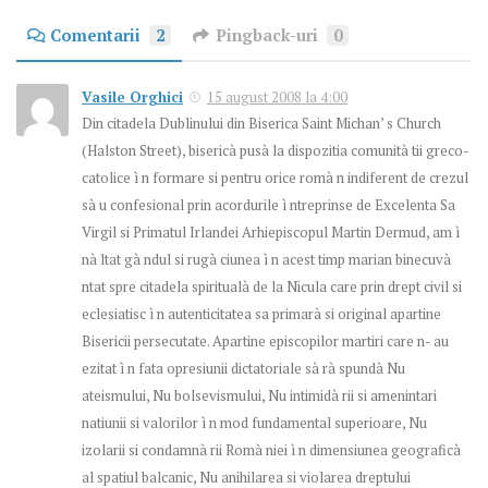
Comentarii
2
Pingback-uri
0
Vasile Orghici
15 august 2008 la 4:00
Din citadela Dublinului din Biserica Saint Michan’ s Church
(Halston Street), bisericà pusà la dispozitia comunità tii greco-
catolice ì n formare si pentru orice romà n indiferent de crezul
sà u confesional prin acordurile ì ntreprinse de Excelenta Sa
Virgil si Primatul Irlandei Arhiepiscopul Martin Dermud, am ì
nà ltat gà ndul si rugà ciunea ì n acest timp marian binecuvà
ntat spre citadela spiritualà de la Nicula care prin drept civil si
eclesiatisc ì n autenticitatea sa primarà si original apartine
Bisericii persecutate. Apartine episcopilor martiri care n- au
ezitat ì n fata opresiunii dictatoriale sà rà spundà Nu
ateismului, Nu bolsevismului, Nu intimidà rii si amenintari
natiunii si valorilor ì n mod fundamental superioare, Nu
izolarii si condamnà rii Romà niei ì n dimensiunea geograficà
al spatiul balcanic, Nu anihilarea si violarea dreptului