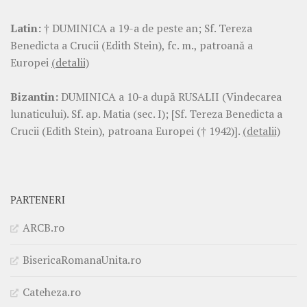
Latin:
† DUMINICA a 19-a de peste an; Sf. Tereza
Benedicta a Crucii (Edith Stein), fc. m., patroană a
Europei
(detalii)
Bizantin:
DUMINICA a 10-a după RUSALII (Vindecarea
lunaticului). Sf. ap. Matia (sec. I); [Sf. Tereza Benedicta a
Crucii (Edith Stein), patroana Europei († 1942)].
(detalii)
PARTENERI
ARCB.ro
BisericaRomanaUnita.ro
Cateheza.ro