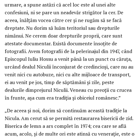
urmare, a spune astăzi că acel loc este al unei alte
confesiuni, ni se pare un neadevăr strigător la cer. De
aceea, înălţăm vocea către cer şi ne rugăm să se facă
dreptate. Nu dorim să luăm teritoriul sau drepturile
nimănui. Ne cerem doar drepturile proprii, care sunt
atestate documentar. Există documente însoţite de
fotografii. Avem fotografii de la pelerinajul din 1947, când
Episcopul Iuliu Hossu a venit până la un punct cu căruţa,
urcând dealul Niculii înconjurat de credincioşi, care nu au
venit nici cu autobuze, nici cu alte mijloace de transport,
ei au venit pe jos, timp de săptămâni şi zile, peste
dealurile dimprejurul Niculii. Veneau cu preoţii cu crucea
în frunte, aşa cum era tradiţia şi obiceiul românesc.”
„De aceea şi noi, dorim să continuăm această tradiţie la
Nicula. Am cerut să se permită restaurarea bisericii de zid.
Biserica de lemn a ars complet în 1974; cea care se află
acum, acolo, şi de multe ori este atinsă cu veneraţie, este o