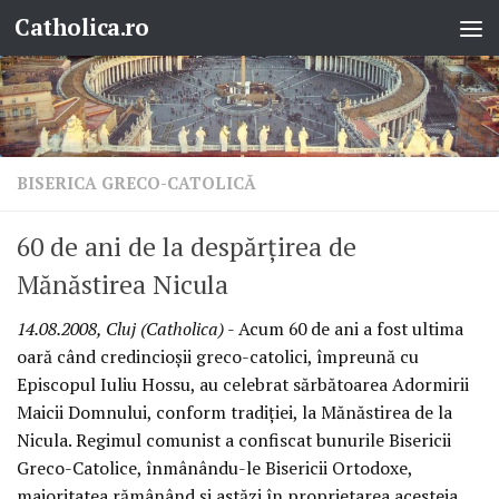
Catholica.ro
Skip to content
BISERICA GRECO-CATOLICĂ
60 de ani de la despărţirea de
Mănăstirea Nicula
14.08.2008, Cluj (Catholica)
- Acum 60 de ani a fost ultima
oară când credincioşii greco-catolici, împreună cu
Episcopul Iuliu Hossu, au celebrat sărbătoarea Adormirii
Maicii Domnului, conform tradiţiei, la Mănăstirea de la
Nicula. Regimul comunist a confiscat bunurile Bisericii
Greco-Catolice, înmânându-le Bisericii Ortodoxe,
majoritatea rămânând şi astăzi în proprietarea acesteia.