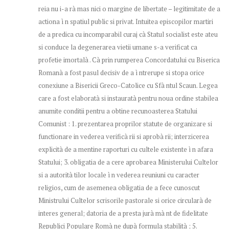
reia nu i-a rà mas nici o margine de libertate – legitimitate de a
actiona ì n spatiul public si privat. Intuitea episcopilor martiri
de a predica cu incomparabil curaj cà Statul socialist este ateu
si conduce la degenerarea vietii umane s-a verificat ca
profetie imortalà . Cà prin rumperea Concordatului cu Biserica
Romanà a fost pasul decisiv de a ì ntrerupe si stopa orice
conexiune a Bisericii Greco-Catolice cu Sfà ntul Scaun. Legea
care a fost elaboratà si instauratà pentru noua ordine stabilea
anumite conditii pentru a obtine recunoasterea Statului
Comunist : 1. prezentarea proprilor statute de organizare si
functionare in vederea verificà rii si aprobà rii; interzicerea
explicità de a mentine raporturi cu cultele existente ì n afara
Statului; 3. obligatia de a cere aprobarea Ministerului Cultelor
si a autorità tilor locale ì n vederea reuniuni cu caracter
religios, cum de asemenea obligatia de a fece cunoscut
Ministrului Cultelor scrisorile pastorale si orice circularà de
interes general; datoria de a presta jurà mà nt de fidelitate
Republici Populare Romà ne dupà formula stabilità ; 5.