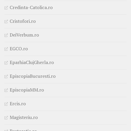
Credinta-Catolica.ro
Cristofori.ro
DeiVerbum.ro
EGCO.ro
EparhiaClujGherla.ro
EpiscopiaBucuresti.ro
EpiscopiaMM.ro
Ercis.ro
Magisteriu.ro
Pastoratie.ro