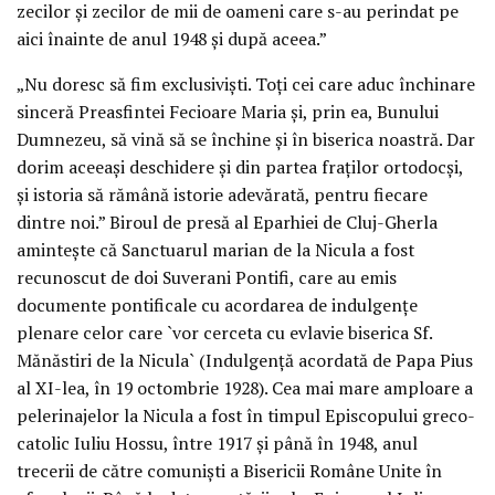
zecilor şi zecilor de mii de oameni care s-au perindat pe
aici înainte de anul 1948 şi după aceea.”
„Nu doresc să fim exclusivişti. Toţi cei care aduc închinare
sinceră Preasfintei Fecioare Maria şi, prin ea, Bunului
Dumnezeu, să vină să se închine şi în biserica noastră. Dar
dorim aceeaşi deschidere şi din partea fraţilor ortodocşi,
şi istoria să rămână istorie adevărată, pentru fiecare
dintre noi.” Biroul de presă al Eparhiei de Cluj-Gherla
aminteşte că Sanctuarul marian de la Nicula a fost
recunoscut de doi Suverani Pontifi, care au emis
documente pontificale cu acordarea de indulgenţe
plenare celor care `vor cerceta cu evlavie biserica Sf.
Mănăstiri de la Nicula` (Indulgenţă acordată de Papa Pius
al XI-lea, în 19 octombrie 1928). Cea mai mare amploare a
pelerinajelor la Nicula a fost în timpul Episcopului greco-
catolic Iuliu Hossu, între 1917 şi până în 1948, anul
trecerii de către comunişti a Bisericii Române Unite în