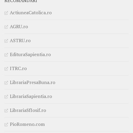
RECOMANDĂRI
ActiuneaCatolica.ro
AGRU.ro
ASTRU.ro
EdituraSapientia.ro
ITRC.ro
LibrariaPresaBuna.ro
LibrariaSapientia.ro
LibrariaSfIosif.ro
PioRomeno.com