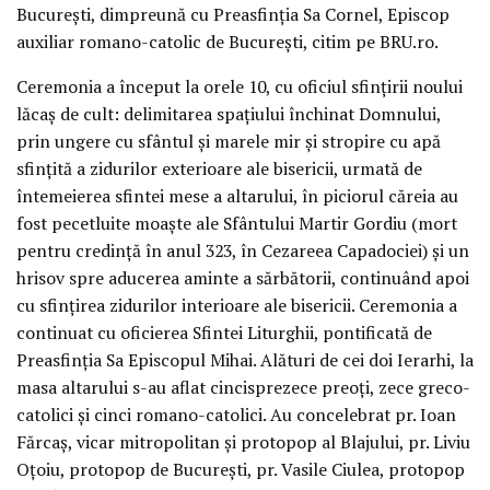
Bucureşti, dimpreună cu Preasfinţia Sa Cornel, Episcop
auxiliar romano-catolic de Bucureşti, citim pe BRU.ro.
Ceremonia a început la orele 10, cu oficiul sfinţirii noului
lăcaş de cult: delimitarea spaţiului închinat Domnului,
prin ungere cu sfântul şi marele mir şi stropire cu apă
sfinţită a zidurilor exterioare ale bisericii, urmată de
întemeierea sfintei mese a altarului, în piciorul căreia au
fost pecetluite moaşte ale Sfântului Martir Gordiu (mort
pentru credinţă în anul 323, în Cezareea Capadociei) şi un
hrisov spre aducerea aminte a sărbătorii, continuând apoi
cu sfinţirea zidurilor interioare ale bisericii. Ceremonia a
continuat cu oficierea Sfintei Liturghii, pontificată de
Preasfinţia Sa Episcopul Mihai. Alături de cei doi Ierarhi, la
masa altarului s-au aflat cincisprezece preoţi, zece greco-
catolici şi cinci romano-catolici. Au concelebrat pr. Ioan
Fărcaş, vicar mitropolitan şi protopop al Blajului, pr. Liviu
Oţoiu, protopop de Bucureşti, pr. Vasile Ciulea, protopop