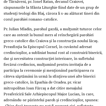
de Târnăveni, pr. Ionel Ratan, decanul Craiovei,
răspunsurile la Sfânta Liturghie fiind date de un grup de
studenţi teologi din Blaj, cărora li s-au alăturat tineri din
corul parohiei romano-catolice.
Pr. Iulian Mladin, parohul gazdă, a mulţumit tuturor celor
care au ostenit la bunul mers al reînchegării parohiei
greco-catolice din Craiova şi la construcţia noului lăcaş.
Preasfinţia Sa Episcopul Cornel, în cuvântul adresat
credincioşilor, a subliniat bunul rost al construirii bisericii,
dar şi necesitatea construcţiei interioare, în sufletului
fiecărui credincios, mulţumind pentru invitaţia de a
participa la ceremonie şi menţionând participarea cu
câteva săptămâni în urmă la sfinţirea unei alte biserici
greco-catolice, în Eparhia de Oradea. pr. vicar
mitropolitan Ioan Fărcaş a dat citire mesajului
Preafericirii Sale Arhiepiscopul Major Lucian, în care,
adresându-se părintelui paroh şi credincioşilor, spunea:
„Chiar dacă trupeşte nu pot fi prezent aici, sufleteşte,