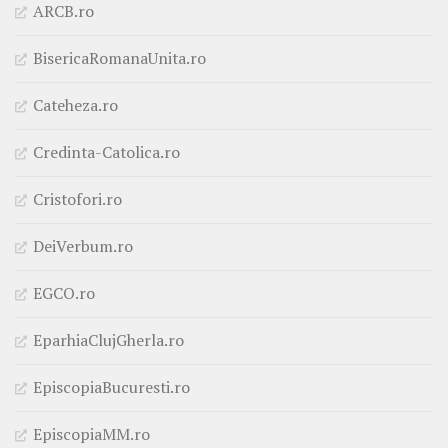
ARCB.ro
BisericaRomanaUnita.ro
Cateheza.ro
Credinta-Catolica.ro
Cristofori.ro
DeiVerbum.ro
EGCO.ro
EparhiaClujGherla.ro
EpiscopiaBucuresti.ro
EpiscopiaMM.ro