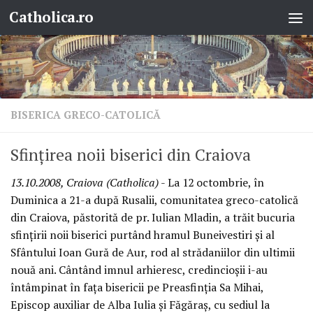
Catholica.ro
Skip to content
BISERICA GRECO-CATOLICĂ
Sfinţirea noii biserici din Craiova
13.10.2008, Craiova (Catholica)
- La 12 octombrie, în
Duminica a 21-a după Rusalii, comunitatea greco-catolică
din Craiova, păstorită de pr. Iulian Mladin, a trăit bucuria
sfinţirii noii biserici purtând hramul Buneivestiri şi al
Sfântului Ioan Gură de Aur, rod al strădaniilor din ultimii
nouă ani. Cântând imnul arhieresc, credincioşii i-au
întâmpinat în faţa bisericii pe Preasfinţia Sa Mihai,
Episcop auxiliar de Alba Iulia şi Făgăraş, cu sediul la