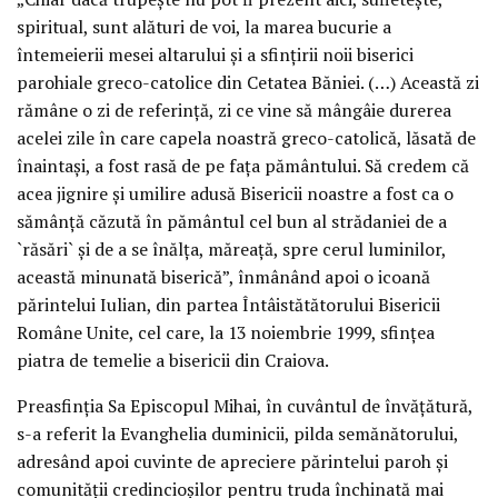
spiritual, sunt alături de voi, la marea bucurie a
întemeierii mesei altarului şi a sfinţirii noii biserici
parohiale greco-catolice din Cetatea Băniei. (…) Această zi
rămâne o zi de referinţă, zi ce vine să mângâie durerea
acelei zile în care capela noastră greco-catolică, lăsată de
înaintaşi, a fost rasă de pe faţa pământului. Să credem că
acea jignire şi umilire adusă Bisericii noastre a fost ca o
sămânţă căzută în pământul cel bun al strădaniei de a
`răsări` şi de a se înălţa, măreaţă, spre cerul luminilor,
această minunată biserică”, înmânând apoi o icoană
părintelui Iulian, din partea Întâistătătorului Bisericii
Române Unite, cel care, la 13 noiembrie 1999, sfinţea
piatra de temelie a bisericii din Craiova.
Preasfinţia Sa Episcopul Mihai, în cuvântul de învăţătură,
s-a referit la Evanghelia duminicii, pilda semănătorului,
adresând apoi cuvinte de apreciere părintelui paroh şi
comunităţii credincioşilor pentru truda închinată mai