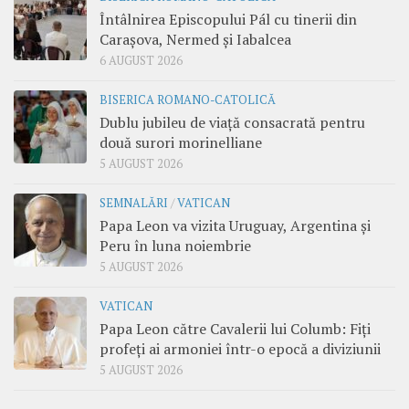
Întâlnirea Episcopului Pál cu tinerii din
Carașova, Nermed și Iabalcea
6 AUGUST 2026
BISERICA ROMANO-CATOLICĂ
Dublu jubileu de viață consacrată pentru
două surori morinelliane
5 AUGUST 2026
SEMNALĂRI
/
VATICAN
Papa Leon va vizita Uruguay, Argentina și
Peru în luna noiembrie
5 AUGUST 2026
VATICAN
Papa Leon către Cavalerii lui Columb: Fiți
profeți ai armoniei într-o epocă a diviziunii
5 AUGUST 2026