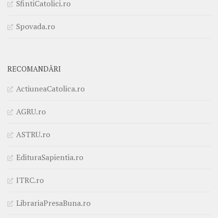
SfintiCatolici.ro
Spovada.ro
RECOMANDĂRI
ActiuneaCatolica.ro
AGRU.ro
ASTRU.ro
EdituraSapientia.ro
ITRC.ro
LibrariaPresaBuna.ro