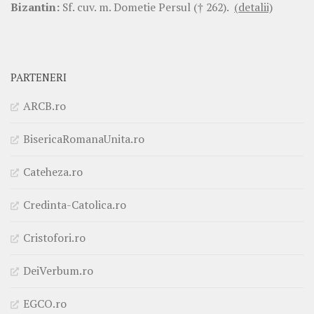
Bizantin:
Sf. cuv. m. Dometie Persul († 262).
(detalii)
PARTENERI
ARCB.ro
BisericaRomanaUnita.ro
Cateheza.ro
Credinta-Catolica.ro
Cristofori.ro
DeiVerbum.ro
EGCO.ro