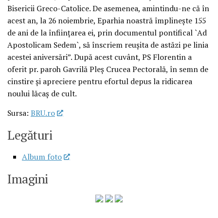
Bisericii Greco-Catolice. De asemenea, amintindu-ne că în
acest an, la 26 noiembrie, Eparhia noastră împlineşte 155
de ani de la înfiinţarea ei, prin documentul pontifical `Ad
Apostolicam Sedem`, să înscriem reuşita de astăzi pe linia
acestei aniversări”. După acest cuvânt, PS Florentin a
oferit pr. paroh Gavrilă Pleş Crucea Pectorală, în semn de
cinstire şi apreciere pentru efortul depus la ridicarea
noului lăcaş de cult.
Sursa:
BRU.ro
Legături
Album foto
Imagini