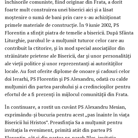
închisorile comuniste, fiind originar din Frata, a dorit
foarte mult construirea unei biserici aici şi a lăsat
moştenire o sumă de bani prin care s-au achiziţionat
primele materiale de construcţie. În 9 iunie 2002, PS
Florentin a sfinţit piatra de temelie a bisericii. După Sfânta
Liturghie, parohul le-a mulţumit tuturor celor care au
contribuit la ctitorire, şi în mod special asociaţiilor din
străinătate prietene ale Bisericii, dar şi unor personalităţi
ale vieţii politice şi unor reprezentanţi ai autorităţilor
locale. Au fost oferite diplome de onoare şi cadouri celor
doi Ierarhi, PS Florentin şi PS Alexandru, odată cu calde
mulţumiri din partea parohului şi a credincioşilor pentru
efortul de a fi prezenţi în mijlocul comunităţii din Frata.
În continuare, a rostit un cuvânt PS Alexandru Mesian,
exprimându-şi bucuria pentru acest „pas înainte în viaţa
Bisericii lui Hristos”. Preasfinţia Sa a mulţumit pentru
invitaţia la eveniment, primită atât din partea PS
Florentin, cât şi din partea pr. paroh Pleş, invitaţie