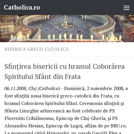
Catholica.ro
Skip to content
BISERICA GRECO-CATOLICĂ
Sfinţirea bisericii cu hramul Coborârea
Spiritului Sfânt din Frata
06.11.2008, Cluj (Catholica)
- Duminică, 2 noiembrie 2008, a
fost sfinţită noua biserică greco-catolică din Frata, cu
hramul Coborârea Spiritului Sfânt. Ceremonia sfinţirii şi
Sfânta Liturghie arhierească au fost celebrate de PS
Florentin Crihălmeanu, Episcop de Cluj-Gherla, şi PS
Alexandru Mesian, Episcop de Lugoj, aflăm de pe BRU.ro.
La momentul citirii Hrisovului, pr. paroh Gavrilă Pleş a