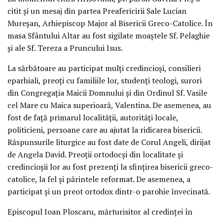
citit şi un mesaj din partea Preafericirii Sale Lucian
Mureşan, Arhiepiscop Major al Bisericii Greco-Catolice. În
masa Sfântului Altar au fost sigilate moaştele Sf. Pelaghie
şi ale Sf. Tereza a Pruncului Isus.
La sărbătoare au participat mulţi credincioşi, consilieri
eparhiali, preoţi cu familiile lor, studenţi teologi, surori
din Congregaţia Maicii Domnului şi din Ordinul Sf. Vasile
cel Mare cu Maica superioară, Valentina. De asemenea, au
fost de faţă primarul localităţii, autorităţi locale,
politicieni, persoane care au ajutat la ridicarea bisericii.
Răspunsurile liturgice au fost date de Corul Angeli, dirijat
de Angela David. Preoţii ortodocşi din localitate şi
credincioşii lor au fost prezenţi la sfinţirea bisericii greco-
catolice, la fel şi părintele reformat. De asemenea, a
participat şi un preot ortodox dintr-o parohie învecinată.
Episcopul Ioan Ploscaru, mărturisitor al credinţei în