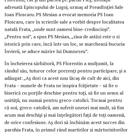
adresată Episcopului de Lugoj, urmaş al Preasfinţiei Sale
Ioan Ploscaru. PS Mesian a evocat memoria PS Ioan
Ploscaru, care în scrierile sale a vorbit despre localitatea
natală Frata, „unde sunt oameni bine-credincioşi”.
„Pentru noi”, a spus PS Mesian, „ziua de astăzi este o zi
istorică prin care, încă într-un loc, se marchează bucuria
Învierii, se aduce mărire lui Dumnezeu”.
În încheierea sărbătorii, PS Florentin a mulţumit, la
rândul său, tuturor celor prezenţi pentru participare, şi a
adăugat: „Aş dori ca acest nou lăcaş de cult de aici, din
Frata – numele de Frata ne inspira frăţietate – să fie o
biserică cu porţile deschise pentru toţi, să fie un semn al
unităţii, nu numai pentru greco-catolici. Tocmai pentru
că noi, greco-catolicii, am suferit uneori mai mult, să fim
acum mai deschişi şi mai înţelegători faţă de toţi oamenii,
de orice confesiune. Aş dori să închinăm acest succes din
parohia Frata, în primul rând martirilor şi mărturisitorilor