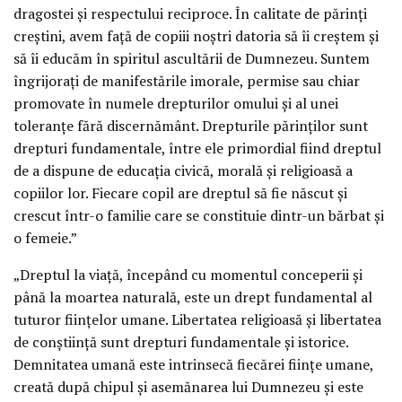
dragostei şi respectului reciproce. În calitate de părinţi
creştini, avem faţă de copiii noştri datoria să îi creştem şi
să îi educăm în spiritul ascultării de Dumnezeu. Suntem
îngrijoraţi de manifestările imorale, permise sau chiar
promovate în numele drepturilor omului şi al unei
toleranţe fără discernământ. Drepturile părinţilor sunt
drepturi fundamentale, între ele primordial fiind dreptul
de a dispune de educaţia civică, morală şi religioasă a
copiilor lor. Fiecare copil are dreptul să fie născut şi
crescut într-o familie care se constituie dintr-un bărbat şi
o femeie.”
„Dreptul la viaţă, începând cu momentul conceperii şi
până la moartea naturală, este un drept fundamental al
tuturor fiinţelor umane. Libertatea religioasă şi libertatea
de conştiinţă sunt drepturi fundamentale şi istorice.
Demnitatea umană este intrinsecă fiecărei fiinţe umane,
creată după chipul şi asemănarea lui Dumnezeu şi este