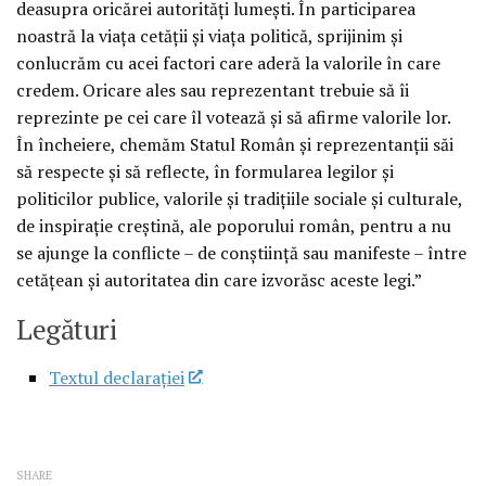
deasupra oricărei autorităţi lumeşti. În participarea
noastră la viaţa cetăţii şi viaţa politică, sprijinim şi
conlucrăm cu acei factori care aderă la valorile în care
credem. Oricare ales sau reprezentant trebuie să îi
reprezinte pe cei care îl votează şi să afirme valorile lor.
În încheiere, chemăm Statul Român şi reprezentanţii săi
să respecte şi să reflecte, în formularea legilor şi
politicilor publice, valorile şi tradiţiile sociale şi culturale,
de inspiraţie creştină, ale poporului român, pentru a nu
se ajunge la conflicte – de conştiinţă sau manifeste – între
cetăţean şi autoritatea din care izvorăsc aceste legi.”
Legături
Textul declaraţiei
SHARE