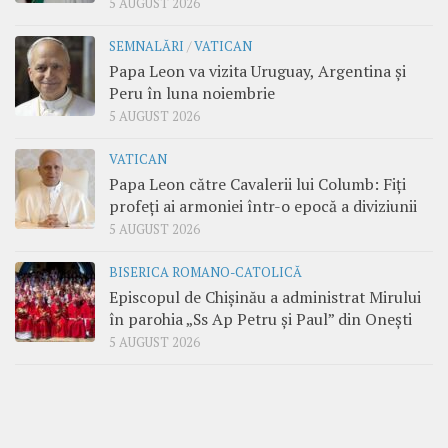
5 AUGUST 2026
SEMNALĂRI
/
VATICAN
Papa Leon va vizita Uruguay, Argentina și
Peru în luna noiembrie
5 AUGUST 2026
VATICAN
Papa Leon către Cavalerii lui Columb: Fiți
profeți ai armoniei într-o epocă a diviziunii
5 AUGUST 2026
BISERICA ROMANO-CATOLICĂ
Episcopul de Chișinău a administrat Mirului
în parohia „Ss Ap Petru și Paul” din Onești
5 AUGUST 2026