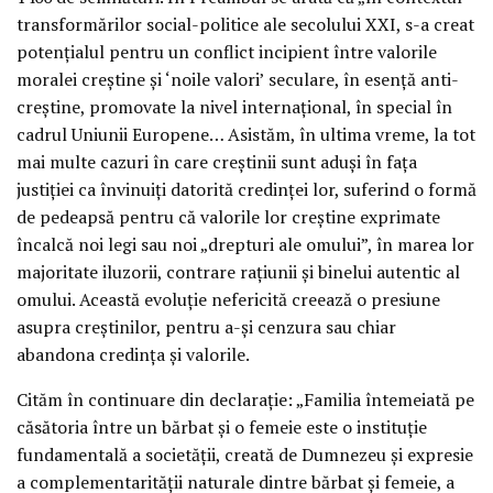
transformărilor social-politice ale secolului XXI, s-a creat
potenţialul pentru un conflict incipient între valorile
moralei creştine şi ‘noile valori’ seculare, în esenţă anti-
creştine, promovate la nivel internaţional, în special în
cadrul Uniunii Europene… Asistăm, în ultima vreme, la tot
mai multe cazuri în care creştinii sunt aduşi în faţa
justiţiei ca învinuiţi datorită credinţei lor, suferind o formă
de pedeapsă pentru că valorile lor creştine exprimate
încalcă noi legi sau noi „drepturi ale omului”, în marea lor
majoritate iluzorii, contrare raţiunii şi binelui autentic al
omului. Această evoluţie nefericită creează o presiune
asupra creştinilor, pentru a-şi cenzura sau chiar
abandona credinţa şi valorile.
Cităm în continuare din declaraţie: „Familia întemeiată pe
căsătoria între un bărbat şi o femeie este o instituţie
fundamentală a societăţii, creată de Dumnezeu şi expresie
a complementarităţii naturale dintre bărbat şi femeie, a