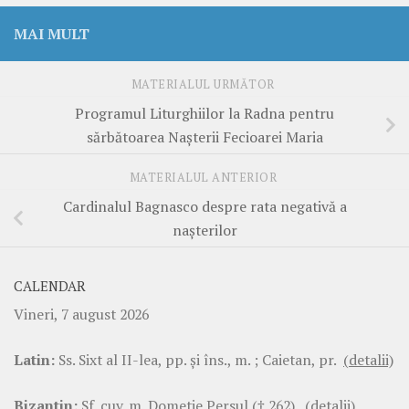
MAI MULT
MATERIALUL URMĂTOR
Programul Liturghiilor la Radna pentru
sărbătoarea Naşterii Fecioarei Maria
MATERIALUL ANTERIOR
Cardinalul Bagnasco despre rata negativă a
naşterilor
CALENDAR
Vineri, 7 august 2026
Latin:
Ss. Sixt al II-lea, pp. şi îns., m. ; Caietan, pr.
(detalii)
Bizantin:
Sf. cuv. m. Dometie Persul († 262).
(detalii)