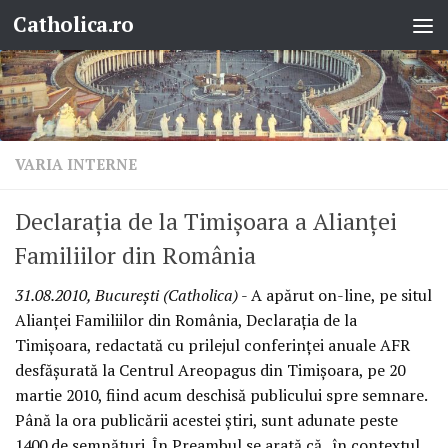
Catholica.ro
Skip to content
VARIA INTERNE
Declaraţia de la Timişoara a Alianţei
Familiilor din România
31.08.2010, Bucureşti (Catholica)
- A apărut on-line, pe situl
Alianţei Familiilor din România, Declaraţia de la
Timişoara, redactată cu prilejul conferinţei anuale AFR
desfăşurată la Centrul Areopagus din Timişoara, pe 20
martie 2010, fiind acum deschisă publicului spre semnare.
Până la ora publicării acestei ştiri, sunt adunate peste
1400 de semnături. În Preambul se arată că „în contextul