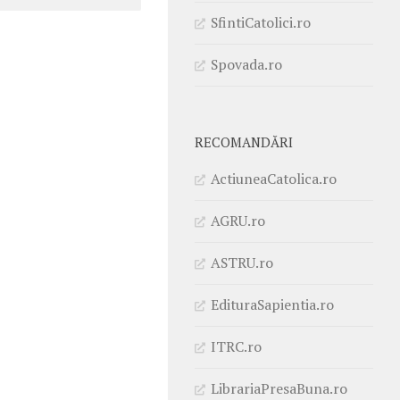
SfintiCatolici.ro
Spovada.ro
RECOMANDĂRI
ActiuneaCatolica.ro
AGRU.ro
ASTRU.ro
EdituraSapientia.ro
ITRC.ro
LibrariaPresaBuna.ro