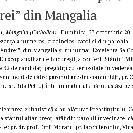
rei” din Mangalia
1, Mangalia (Catholica)
- Duminică, 23 octombrie 201
ezenţa a numeroşi credincioşi catolici din parohia
 Andrei”, din Mangalia şi nu numai, Excelenţa Sa C
Episcop auxiliar de Bucureşti, a conferit Sfântul Mi
 32 de candidaţi pregătiţi cu seriozitate în vederea
eveniment de către parohul acestei comunităţi, pr. C
crie sr. Rita Petruţ într-un material apărut astăzi pe 
lebrarea euharistică s-au alăturat Preasfinţitului 
 sfântul altar preoţi atât din parohii învecinate, câ
te: pr. dr. prof. Emil Moraru, pr. Iacob Ieronim, Vic