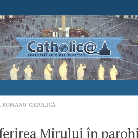
A ROMANO-CATOLICĂ
erirea Mirului în parohi