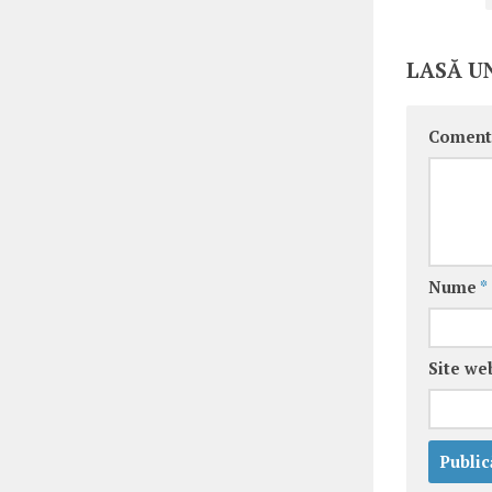
LASĂ U
Coment
Nume
*
Site we