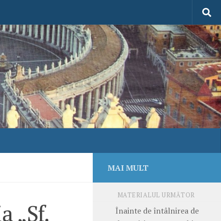
MAI MULT
MATERIALUL URMĂTOR
a „Sf.
Înainte de întâlnirea de