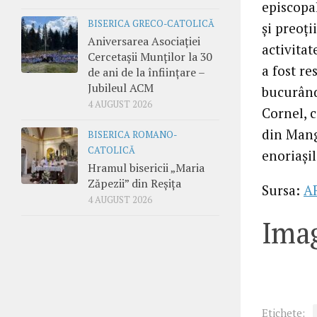
episcopal
BISERICA GRECO-CATOLICĂ
şi preoţi
Aniversarea Asociației
activita
Cercetașii Munților la 30
a fost re
de ani de la înființare –
Jubileul ACM
bucurând
4 AUGUST 2026
Cornel, c
din Manga
BISERICA ROMANO-
CATOLICĂ
enoriaşil
Hramul bisericii „Maria
Zăpezii” din Reșița
Sursa:
A
4 AUGUST 2026
Imag
Etichete: