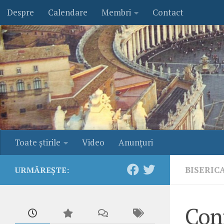
Despre
Calendare
Membri
Contact
Skip to content
Toate ştirile
Video
Anunţuri
BISERIC
URMĂREȘTE:
Conf