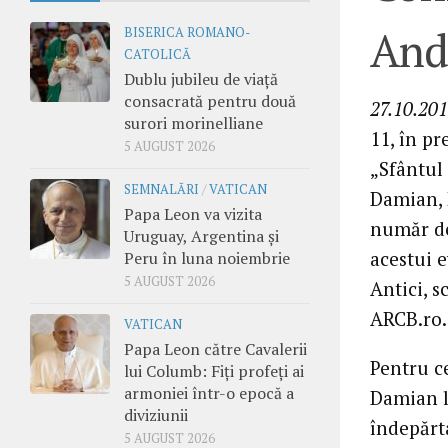
And
BISERICA ROMANO-
CATOLICĂ
Dublu jubileu de viață
consacrată pentru două
27.10.201
surori morinelliane
11, în pr
5 AUGUST 2026
„Sfântul
SEMNALĂRI
/
VATICAN
Damian, 
Papa Leon va vizita
număr de
Uruguay, Argentina și
acestui 
Peru în luna noiembrie
5 AUGUST 2026
Antici, s
ARCB.ro.
VATICAN
Papa Leon către Cavalerii
Pentru ce
lui Columb: Fiți profeți ai
armoniei într-o epocă a
Damian la
diviziunii
îndepărta
5 AUGUST 2026