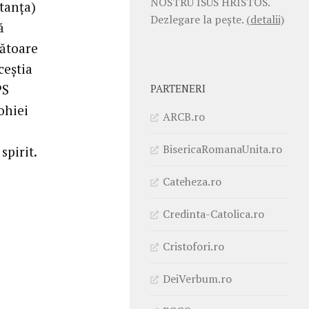
NOSTRU ISUS HRISTOS.
stanţa)
Dezlegare la pește.
(detalii)
ă
bătoare
ceştia
PS
PARTENERI
ohiei
ARCB.ro
BisericaRomanaUnita.ro
spirit.
Cateheza.ro
Credinta-Catolica.ro
Cristofori.ro
DeiVerbum.ro