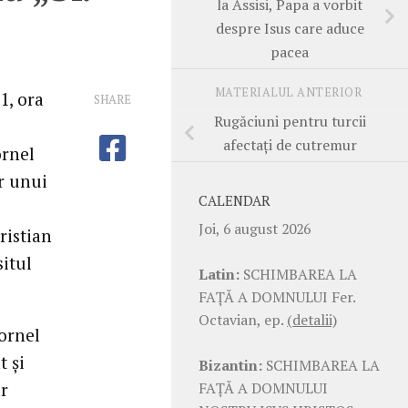
la Assisi, Papa a vorbit
despre Isus care aduce
pacea
MATERIALUL ANTERIOR
1, ora
SHARE
Rugăciuni pentru turcii
afectaţi de cutremur
ornel
r unui
CALENDAR
Joi, 6 august 2026
ristian
situl
Latin:
SCHIMBAREA LA
FAŢĂ A DOMNULUI Fer.
Octavian, ep.
(detalii)
Cornel
t şi
Bizantin:
SCHIMBAREA LA
FAŢĂ A DOMNULUI
ar