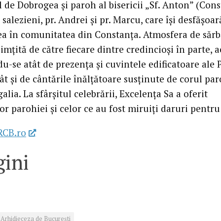
 de Dobrogea şi paroh al bisericii „Sf. Anton” (Con
i salezieni, pr. Andrei şi pr. Marcu, care îşi desfăşoar
tea în comunitatea din Constanţa. Atmosfera de săr
simţită de către fiecare dintre credincioşi în parte, a
u-se atât de prezenţa şi cuvintele edificatoare ale 
ât şi de cântările înălţătoare susţinute de corul par
lia. La sfârşitul celebrării, Excelenţa Sa a oferit
or parohiei şi celor ce au fost miruiţi daruri pentru 
RCB.ro
ini
Arhidieceza de București