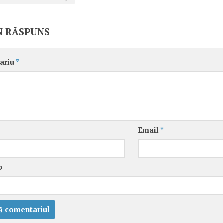
N RĂSPUNS
ariu
*
Email
*
b