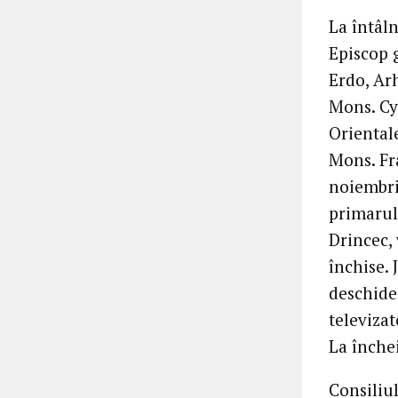
La întâl
Episcop 
Erdo, Ar
Mons. Cyr
Oriental
Mons. Fra
noiembrie
primarul 
Drincec, 
închise. 
deschider
televizat
La înche
Consiliu