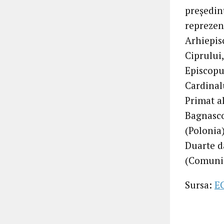
preşedin
reprezen
Arhiepis
Ciprului
Episcopu
Cardinal
Primat a
Bagnasco
(Polonia)
Duarte da
(Comunic
Sursa:
E