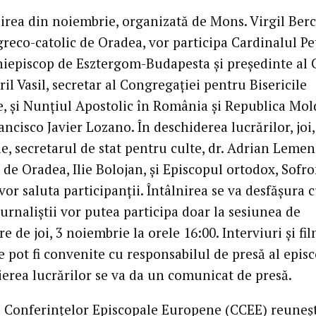
nirea din noiembrie, organizată de Mons. Virgil Berc
greco-catolic de Oradea, vor participa Cardinalul Pe
hiepiscop de Esztergom-Budapesta şi preşedinte al 
il Vasil, secretar al Congregaţiei pentru Bisericile
e, şi Nunţiul Apostolic în România şi Republica Mol
ncisco Javier Lozano. În deschiderea lucrărilor, joi,
, secretarul de stat pentru culte, dr. Adrian Lemen
de Oradea, Ilie Bolojan, şi Episcopul ortodox, Sofr
vor saluta participanţii. Întâlnirea se va desfăşura c
Jurnaliştii vor putea participa doar la sesiunea de
e de joi, 3 noiembrie la orele 16:00. Interviuri şi fi
e pot fi convenite cu responsabilul de presă al episc
ierea lucrărilor se va da un comunicat de presă.
l Conferinţelor Episcopale Europene (CCEE) reuneş