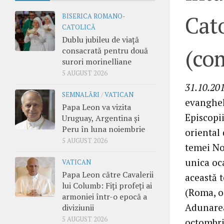
Cato
BISERICA ROMANO-
CATOLICĂ
Dublu jubileu de viață
(co
consacrată pentru două
surori morinelliane
5 AUGUST 2026
31.10.201
SEMNALĂRI
/
VATICAN
evangheli
Papa Leon va vizita
Episcopii
Uruguay, Argentina și
Peru în luna noiembrie
oriental 
5 AUGUST 2026
temei Noi
unica oc
VATICAN
Papa Leon către Cavalerii
această t
lui Columb: Fiți profeți ai
(Roma, o
armoniei într-o epocă a
Adunarea
diviziunii
5 AUGUST 2026
octombri