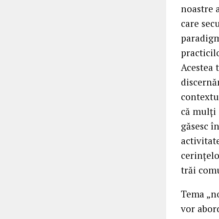
noastre a
care secu
paradigme
practicil
Acestea 
discernă
contextul
că mulţi 
găsesc î
activita
cerinţelo
trăi comu
Tema „no
vor abor