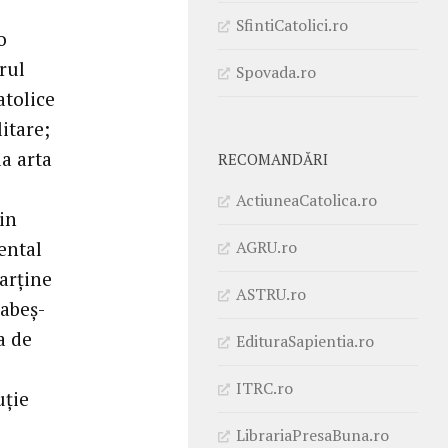
SfintiCatolici.ro
o
rul
Spovada.ro
atolice
itare;
la arta
RECOMANDĂRI
ActiuneaCatolica.ro
din
AGRU.ro
iental
arţine
ASTRU.ro
Babeş-
a de
EdituraSapientia.ro
ITRC.ro
uţie
LibrariaPresaBuna.ro