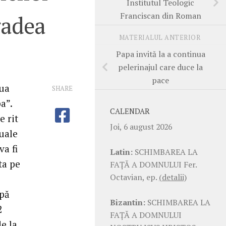
Institutul Teologic
Franciscan din Roman
radea
MATERIALUL ANTERIOR
Papa invită la a continua
pelerinajul care duce la
pace
oua
SHARE
a”.
CALENDAR
e rit
Joi, 6 august 2026
nuale
va fi
Latin:
SCHIMBAREA LA
ta pe
FAŢĂ A DOMNULUI Fer.
Octavian, ep.
(detalii)
upă
Bizantin:
SCHIMBAREA LA
2
FAŢĂ A DOMNULUI
e la