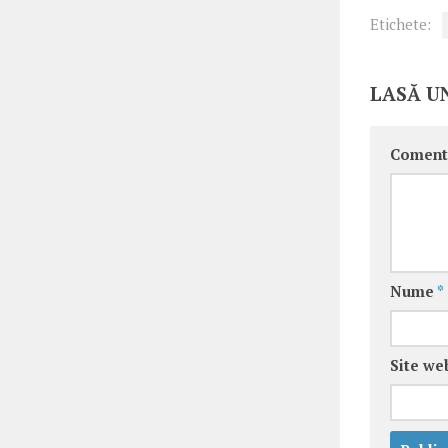
Etichete:
LASĂ U
Coment
Nume
*
Site we