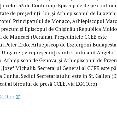
ţii celor 33 de Conferinţe Episcopale de pe continen
tate de preşedinţii lor, şi Arhiepiscopul de Luxemb
copul Principatului de Monaco, Arhiepiscopul Maro
, precum şi Episcopul de Chişinău (Republica Moldo
l de Muncaci (Ucraina). Preşedintele CCEE este
ul Peter Erdo, Arhiepiscop de Esztergom-Budapesta
l Ungariei; vicepreşedinţi sunt: Cardinalul Angelo
, Arhiepiscop de Genova, şi Arhiepiscopul de Prze
, Jozef Michalik. Secretarul General al CCEE este pă
 Cunha. Sediul Secretariatului este în St. Gallen (El
at al biroului de presă CCEE, via EGCO.ro)
GCO.ro