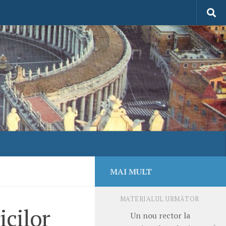
MAI MULT
MATERIALUL URMĂTOR
icilor
Un nou rector la