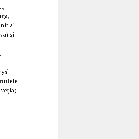
t,
urg,
nit al
va) şi
,
mysl
rintele
veţia).