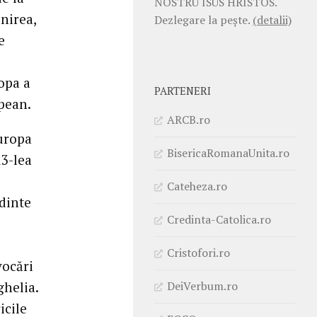
NOSTRU ISUS HRISTOS.
nirea,
Dezlegare la pește.
(detalii)
e
opa a
PARTENERI
opean.
ARCB.ro
Europa
BisericaRomanaUnita.ro
13-lea
Cateheza.ro
edinte
Credinta-Catolica.ro
Cristofori.ro
vocări
DeiVerbum.ro
ghelia.
icile