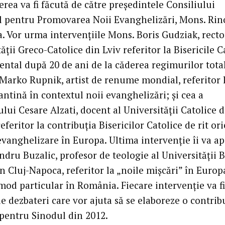
rea va fi făcută de către preşedintele Consiliului
al pentru Promovarea Noii Evanghelizări, Mons. Rin
a. Vor urma intervenţiile Mons. Boris Gudziak, recto
ăţii Greco-Catolice din Lviv referitor la Bisericile C
iental după 20 de ani de la căderea regimurilor total
 Marko Rupnik, artist de renume mondial, referitor 
antină în contextul noii evanghelizări; şi cea a
lui Cesare Alzati, docent al Universităţii Catolice 
eferitor la contribuţia Bisericilor Catolice de rit or
evanghelizare în Europa. Ultima intervenţie îi va ap
ndru Buzalic, profesor de teologie al Universităţii 
n Cluj-Napoca, referitor la „noile mişcări” în Europ
 mod particular în România. Fiecare intervenţie va fi
e dezbateri care vor ajuta să se elaboreze o contrib
entru Sinodul din 2012.