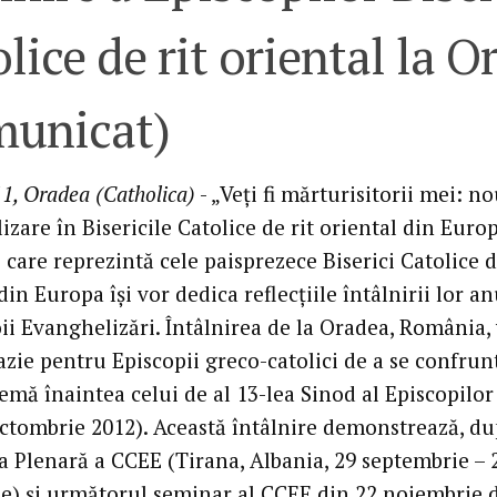
lice de rit oriental la O
municat)
1, Oradea (Catholica)
- „Veţi fi mărturisitorii mei: n
zare în Bisericile Catolice de rit oriental din Europ
 care reprezintă cele paisprezece Biserici Catolice d
din Europa îşi vor dedica reflecţiile întâlnirii lor a
i Evanghelizări. Întâlnirea de la Oradea, România, 
azie pentru Episcopii greco-catolici de a se confrun
emă înaintea celui de al 13-lea Sinod al Episcopilor
ctombrie 2012). Această întâlnire demonstrează, d
 Plenară a CCEE (Tirana, Albania, 29 septembrie – 
e) şi următorul seminar al CCEE din 22 noiembrie d