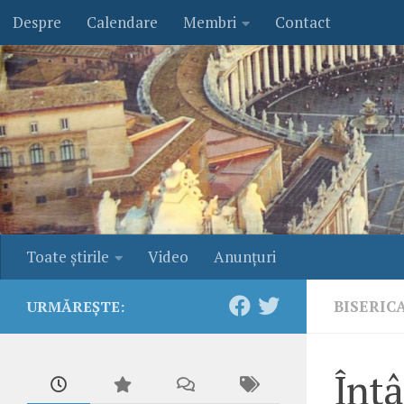
Despre
Calendare
Membri
Contact
Skip to content
Toate ştirile
Video
Anunţuri
BISERIC
URMĂREȘTE:
Întâ