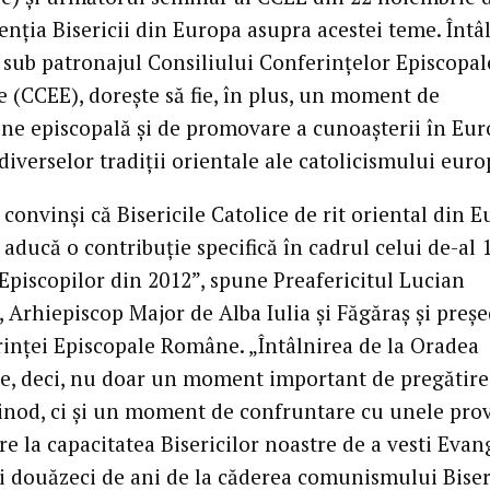
nţia Bisericii din Europa asupra acestei teme. Întâl
ă sub patronajul Consiliului Conferinţelor Episcopal
 (CCEE), doreşte să fie, în plus, un moment de
e episcopală şi de promovare a cunoaşterii în Eur
diverselor tradiţii orientale ale catolicismului eur
onvinşi că Bisericile Catolice de rit oriental din 
i aducă o contribuţie specifică în cadrul celui de-al 
 Episcopilor din 2012”, spune Preafericitul Lucian
 Arhiepiscop Major de Alba Iulia şi Făgăraş şi preş
rinţei Episcopale Române. „Întâlnirea de la Oradea
ie, deci, nu doar un moment important de pregătire
inod, ci şi un moment de confruntare cu unele pro
re la capacitatea Bisericilor noastre de a vesti Evan
ii douăzeci de ani de la căderea comunismului Biser