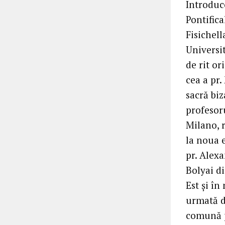
Introduce
Pontific
Fisichell
Universit
de rit or
cea a pr.
sacră biz
profesoru
Milano, r
la noua 
pr. Alexa
Bolyai di
Est şi în
urmată d
comună p