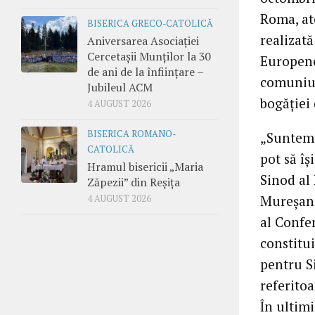
Roma, ate
BISERICA GRECO-CATOLICĂ
realizat
Aniversarea Asociației
Cercetașii Munților la 30
Europene
de ani de la înființare –
comuniun
Jubileul ACM
bogăţiei 
4 AUGUST 2026
BISERICA ROMANO-
„Suntem c
CATOLICĂ
pot să îş
Hramul bisericii „Maria
Sinod al
Zăpezii” din Reșița
Mureşan,
4 AUGUST 2026
al Confe
constitu
pentru S
referitoa
În ultim