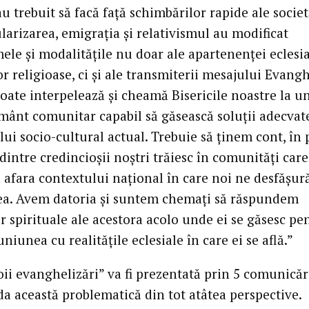
u trebuit să facă faţă schimbărilor rapide ale societ
larizarea, emigraţia şi relativismul au modificat
le şi modalităţile nu doar ale apartenenţei eclesia
or religioase, ci şi ale transmiterii mesajului Evangh
toate interpelează şi cheamă Bisericile noastre la u
mânt comunitar capabil să găsească soluţii adecvat
ui socio-cultural actual. Trebuie să ţinem cont, în 
dintre credincioşii noştri trăiesc în comunităţi care
n afara contextului naţional în care noi ne desfăşu
tea. Avem datoria şi suntem chemaţi să răspundem
r spirituale ale acestora acolo unde ei se găsesc pe
niunea cu realităţile eclesiale în care ei se află.”
ii evanghelizări” va fi prezentată prin 5 comunicăr
da această problematică din tot atâtea perspective.