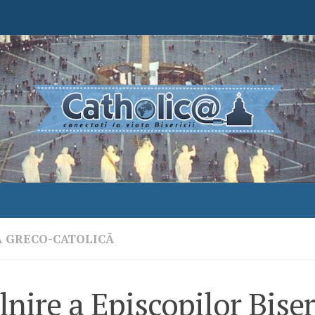
A GRECO-CATOLICĂ
lnire a Episcopilor Biser