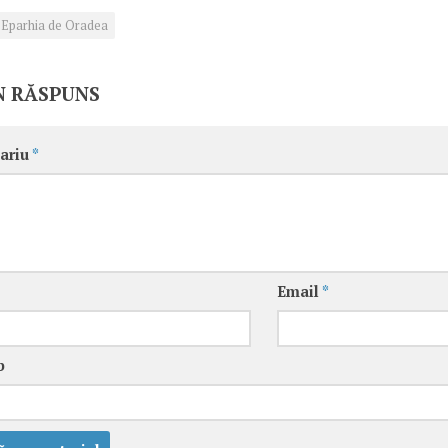
Eparhia de Oradea
N RĂSPUNS
ariu
*
Email
*
b