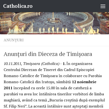
Catholica.ro
Skip to content
ANUNŢURI
Anunţuri din Dieceza de Timişoara
10.11.2011, Timişoara (Catholica)
-
1.
În organizarea
Centrului Diecezan de Tineret din Cadrul Episcopiei
Romano-Catolice de Timişoara în colaborare cu Parohia
Romano-Catolică din Iratoşu, sâmbătă
12 noiembrie
2011
începând cu orele 15.00 în sala de cateheză a
parohiei va avea loc întâlnirea tinerilor vorbitori de limba
maghiară, având ca temă „Bucuria creştină după exemplul
Sf. Filip Neri”. La această întâlnire sunt aşteptaţi membrii