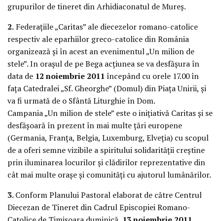
grupurilor de tineret din Arhidiaconatul de Mureş.
2.
Federaţiile „Caritas” ale diecezelor romano-catolice
respectiv ale eparhiilor greco-catolice din România
organizează şi în acest an evenimentul „Un milion de
stele”. In oraşul de pe Bega acţiunea se va desfăşura în
data de
12 noiembrie 2011
începând cu orele 17.00 în
faţa Catedralei „Sf. Gheorghe” (Domul) din Piaţa Unirii, şi
va fi urmată de o Sfântă Liturghie în Dom.
Campania „Un milion de stele” este o iniţiativă Caritas şi se
desfăşoară în prezent în mai multe ţări europene
(Germania, Franţa, Belgia, Luxemburg, Elveţia) cu scopul
de a oferi semne vizibile a spiritului solidarităţii creştine
prin iluminarea locurilor şi clădirilor reprezentative din
cât mai multe oraşe şi comunităţi cu ajutorul lumânărilor.
3.
Conform Planului Pastoral elaborat de către Centrul
Diecezan de Tineret din Cadrul Episcopiei Romano-
Catolice de Timişoara duminică,
13 noiembrie 2011