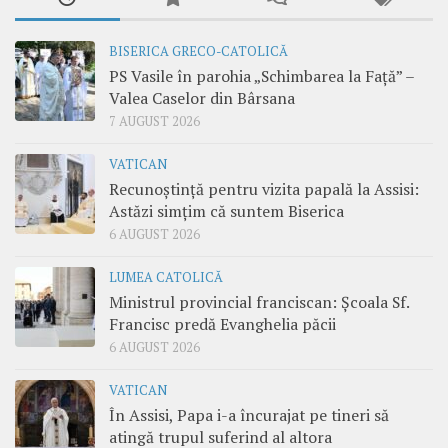
BISERICA GRECO-CATOLICĂ
PS Vasile în parohia „Schimbarea la Față” –
Valea Caselor din Bârsana
7 AUGUST 2026
VATICAN
Recunoștință pentru vizita papală la Assisi:
Astăzi simțim că suntem Biserica
6 AUGUST 2026
LUMEA CATOLICĂ
Ministrul provincial franciscan: Școala Sf.
Francisc predă Evanghelia păcii
6 AUGUST 2026
VATICAN
În Assisi, Papa i-a încurajat pe tineri să
atingă trupul suferind al altora