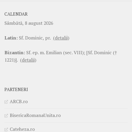
CALENDAR
Sâmbătă, 8 august 2026
Latin:
Sf. Dominic, pr.
(detalii)
Bizantin:
Sf. ep. m. Emilian (sec. VIII); [Sf. Dominic (†
1221)].
(detalii)
PARTENERI
ARCB.ro
BisericaRomanaUnita.ro
Cateheza.ro