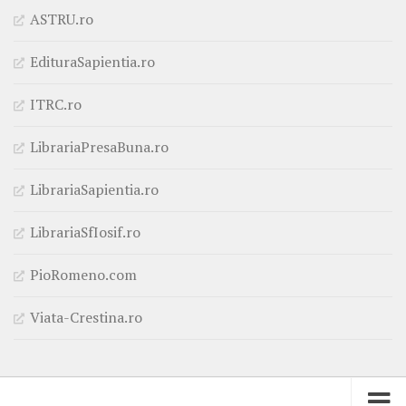
ASTRU.ro
EdituraSapientia.ro
ITRC.ro
LibrariaPresaBuna.ro
LibrariaSapientia.ro
LibrariaSfIosif.ro
PioRomeno.com
Viata-Crestina.ro