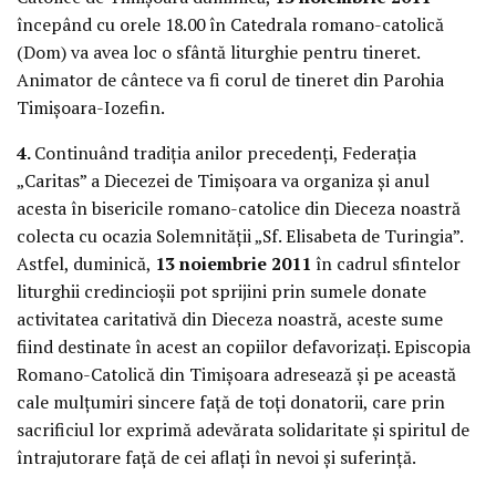
începând cu orele 18.00 în Catedrala romano-catolică
(Dom) va avea loc o sfântă liturghie pentru tineret.
Animator de cântece va fi corul de tineret din Parohia
Timişoara-Iozefin.
4.
Continuând tradiţia anilor precedenţi, Federaţia
„Caritas” a Diecezei de Timişoara va organiza şi anul
acesta în bisericile romano-catolice din Dieceza noastră
colecta cu ocazia Solemnităţii „Sf. Elisabeta de Turingia”.
Astfel, duminică,
13 noiembrie 2011
în cadrul sfintelor
liturghii credincioşii pot sprijini prin sumele donate
activitatea caritativă din Dieceza noastră, aceste sume
fiind destinate în acest an copiilor defavorizaţi. Episcopia
Romano-Catolică din Timişoara adresează şi pe această
cale mulţumiri sincere faţă de toţi donatorii, care prin
sacrificiul lor exprimă adevărata solidaritate şi spiritul de
întrajutorare faţă de cei aflaţi în nevoi şi suferinţă.