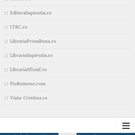
EdituraSapientia.ro
ITRC.ro
LibrariaPresaBuna.ro
LibrariaSapientia.ro
LibrariaSfIosif.ro
PioRomeno.com
Viata-Crestina.ro