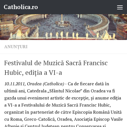
Catholica.ro
Skip to content
ANUNŢURI
Festivalul de Muzică Sacră Francisc
Hubic, ediţia a VI-a
10.11.2011, Oradea (Catholica)
- Ca de fiecare dată în
ultimii ani, Catedrala „Sfântul Nicolae” din Oradea va fi
gazda unui eveniment artistic de excepţie, şi anume ediţia
a VI-a a Festivalului de Muzică Sacră Francisc Hubic,
organizat în parteneriat de către Episcopia Română Unită
cu Roma, Greco-Catolică, Oradea, Asociaţia Episcop Vasile
Aftenie şi Centrul Judeţean pentru Conservarea şi