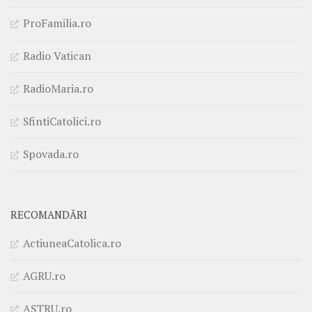
ProFamilia.ro
Radio Vatican
RadioMaria.ro
SfintiCatolici.ro
Spovada.ro
RECOMANDĂRI
ActiuneaCatolica.ro
AGRU.ro
ASTRU.ro