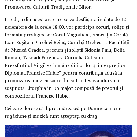
Promovarea Culturii Tradiţionale Bihor.
La ediţia din acest an, care se va desfăşura în data de 12
noiembrie de la orele 18:00, vor participa coruri, solişti şi
formaţii prestigioase: Corul Magnificat, Asociaţia Corală
Ioan Buşiţa a Parohiei Beiuş, Corul şi Orchestra Facultăţii
de Muzică Oradea, precum şi soliştii Sidonia Puiu, Delia
Roman, Tasnadi Ferencz şi Cornelia Cuteanu.
Preasfinţitul Virgil va înmâna dirijorilor şi interpreţilor
Diploma „Francisc Hubic” pentru contribuţia adusă la
promovarea muzicii sacre. În cadrul festivalului va fi
susţinută Liturghia în Do major compusă de preotul şi
compozitorul Francisc Hubic.
Cei care doresc să-l preamărească pe Dumnezeu prin
rugăciune şi muzică sunt aşteptaţi cu drag.