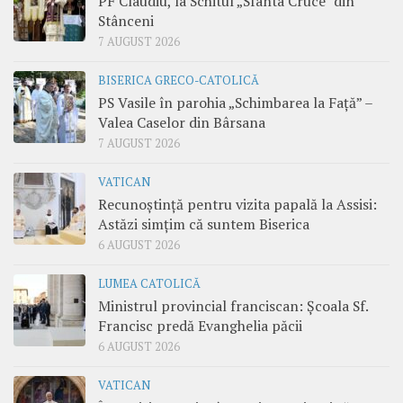
PF Claudiu, la Schitul „Sfânta Cruce” din
Stânceni
7 AUGUST 2026
BISERICA GRECO-CATOLICĂ
PS Vasile în parohia „Schimbarea la Față” –
Valea Caselor din Bârsana
7 AUGUST 2026
VATICAN
Recunoștință pentru vizita papală la Assisi:
Astăzi simțim că suntem Biserica
6 AUGUST 2026
LUMEA CATOLICĂ
Ministrul provincial franciscan: Școala Sf.
Francisc predă Evanghelia păcii
6 AUGUST 2026
VATICAN