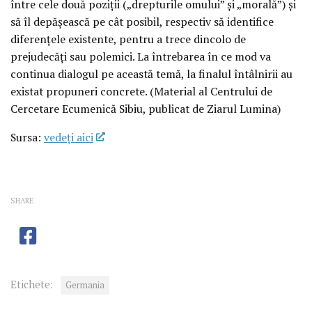
între cele două poziţii („drepturile omului” şi „morală”) şi
să îl depăşească pe cât posibil, respectiv să identifice
diferenţele existente, pentru a trece dincolo de
prejudecăţi sau polemici. La întrebarea în ce mod va
continua dialogul pe această temă, la finalul întâlnirii au
existat propuneri concrete. (Material al Centrului de
Cercetare Ecumenică Sibiu, publicat de Ziarul Lumina)
Sursa:
vedeţi aici
SHARE
Etichete:
Germania