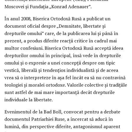
Moscovei şi Fundaţia „Konrad Adenauer”.
În anul 2008, Biserica Ortodoxă Rusă a publicat un
document oficial despre „Demnitate, libertate şi
drepturile omului” care, de la publicarea lui şi până în
prezent, a produs diferite reacţii critice în cadrul mai
multor confesiuni. Biserica Ortodoxă Rusă acceptă ideea
drepturilor omului în principal, însă vede în drepturile
omului şi o expresie a unei concepţii despre om tipic
vestică, liberală şi tendenţios individualistă şi de aceea
vrea să o interpreteze în aşa fel încât ea să nu contravină
teologiei şi moralei ortodoxe. Valorile colective şi tradiţiile
sunt astfel de mai mare importanţă decât drepturile
individuale la libertate.
Evenimentul de la Bad Boll, convocat pentru a dezbate
documentul Patriarhiei Ruse, a încercat să aducă în
lumină, din perspective diferite, antagonismul aparent