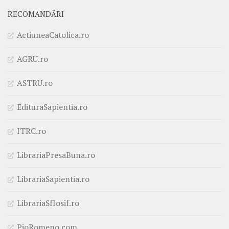
RECOMANDĂRI
ActiuneaCatolica.ro
AGRU.ro
ASTRU.ro
EdituraSapientia.ro
ITRC.ro
LibrariaPresaBuna.ro
LibrariaSapientia.ro
LibrariaSfIosif.ro
PioRomeno.com