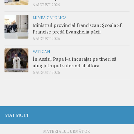
6 AUGUST 2026
LUMEA CATOLICĂ
Ministrul provincial franciscan: Școala Sf.
Francisc predă Evanghelia păcii
6 AUGUST 2026
VATICAN
În Assisi, Papa i-a încurajat pe tineri să
atingă trupul suferind al altora
6 AUGUST 2026
MAI MULT
MATERIALUL URMĂTOR