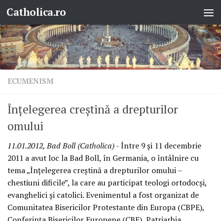
Catholica.ro
Skip to content
ECUMENISM
Înţelegerea creştină a drepturilor
omului
11.01.2012, Bad Boll (Catholica)
- Între 9 şi 11 decembrie
2011 a avut loc la Bad Boll, în Germania, o întâlnire cu
tema „Înţelegerea creştină a drepturilor omului –
chestiuni dificile”, la care au participat teologi ortodocşi,
evanghelici şi catolici. Evenimentul a fost organizat de
Comunitatea Bisericilor Protestante din Europa (CBPE),
Conferinţa Bisericilor Europene (CBE), Patriarhia