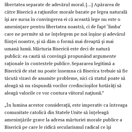
libertatea separate de adevărul moral. […] Apărarea de
către Biserică a raţiunilor morale bazate pe legea naturală
îşi are sursa în convingerea ei că această lege nu este o
ameninţare pentru libertatea noastră, ci de fapt ‘limba’
care ne permite să ne înţelegem pe noi înşine şi adevărul
fiinţei noastre, şi să dăm o formă mai dreaptă şi mai
umană lumii. Mărturia Bisericii este deci de natură
publică: ea caută să convingă propunând argumente
raţionale în contextele publice. Separarea legitimă a
Bisericii de stat nu poate însemna că Biserica trebuie să fie
tăcută vizavi de anumite probleme, nici că statul poate să
aleagă să nu răspundă vocilor credincioşilor hotărâţi să
aleagă valorile ce vor contura viitorul naţiunii.”
„În lumina acestor consideraţii, este imperativ ca întreaga
comunitate catolică din Statele Unite să înţeleagă
ameninţările grave la adresa mărturiei morale publice a
Bisericii pe care le ridică secularismul radical ce îşi