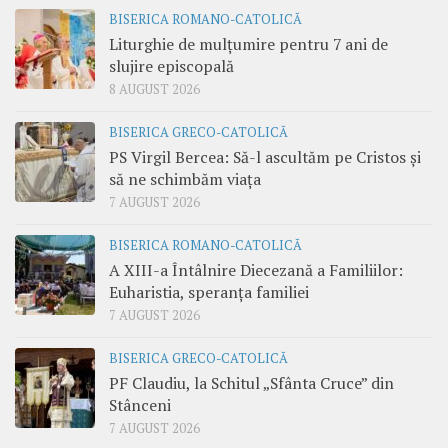
BISERICA ROMANO-CATOLICĂ
Liturghie de mulțumire pentru 7 ani de
slujire episcopală
8 AUGUST 2026
BISERICA GRECO-CATOLICĂ
PS Virgil Bercea: Să-l ascultăm pe Cristos și
să ne schimbăm viața
7 AUGUST 2026
BISERICA ROMANO-CATOLICĂ
A XIII-a Întâlnire Diecezană a Familiilor:
Euharistia, speranța familiei
7 AUGUST 2026
BISERICA GRECO-CATOLICĂ
PF Claudiu, la Schitul „Sfânta Cruce” din
Stânceni
7 AUGUST 2026