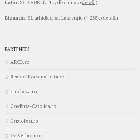
Latin:
SF. LAURENŢIU, diacon m.
(detalii)
Bizantin:
Sf. arhidiac. m. Laurenţiu († 258).
(detalii)
PARTENERI
ARCB.ro
BisericaRomanaUnita.ro
Cateheza.ro
Credinta-Catolica.ro
Cristofori.ro
DeiVerbum.ro