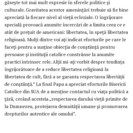
găseşte tot mai mult expresie în sferele politice şi
culturale. Gravitatea acestor ameninţări trebuie să fie bine
apreciată la fiecare nivel al vieţii ecleziale. O îngrijorare
specială provoacă anumite încercări de a limita ceea ce e
atât de preţuit de americani: libertatea, în speţă libertatea
religioasă. Mulţi dintre voi aţi indicat eforturile pe care le
faceţi pentru a susţine obiecţia de conştiinţă pentru
persoane şi instituţii catolice constrânse la anumite
practici intrinsec rele. Alţii mi-aţi vorbit despre tendinţa
îngrijorătoare de a reduce libertatea religioasă la
libertatea de cult, fără a se garanta respectarea libertăţii
de conştiinţă.” La final Papa a apreciat eforturile Bisericii
Catolice din SUA de a menţine contactul cu viaţa politică a
ţării, cerând acesteia „respectarea darului vieţii primite de
la Dumnezeu, protejarea demnităţii umane şi promovarea
drepturilor autentice ale omului”.