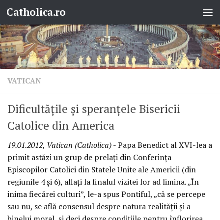
Catholica.ro
Skip to content
VATICAN
Dificultăţile şi speranţele Bisericii
Catolice din America
19.01.2012, Vatican (Catholica)
- Papa Benedict al XVI-lea a
primit astăzi un grup de prelaţi din Conferinţa
Episcopilor Catolici din Statele Unite ale Americii (din
regiunile 4 şi 6), aflaţi la finalul vizitei lor ad limina. „În
inima fiecărei culturi”, le-a spus Pontiful, „că se percepe
sau nu, se află consensul despre natura realităţii şi a
binelui moral, şi deci despre condiţiile pentru înflorirea