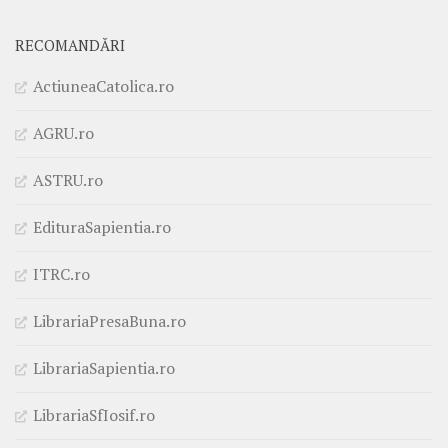
RECOMANDĂRI
ActiuneaCatolica.ro
AGRU.ro
ASTRU.ro
EdituraSapientia.ro
ITRC.ro
LibrariaPresaBuna.ro
LibrariaSapientia.ro
LibrariaSfIosif.ro