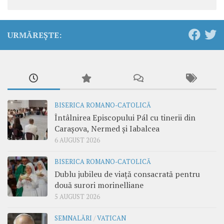
URMĂREȘTE:
BISERICA ROMANO-CATOLICĂ
Întâlnirea Episcopului Pál cu tinerii din
Carașova, Nermed și Iabalcea
6 AUGUST 2026
BISERICA ROMANO-CATOLICĂ
Dublu jubileu de viață consacrată pentru
două surori morinelliane
5 AUGUST 2026
SEMNALĂRI
/
VATICAN