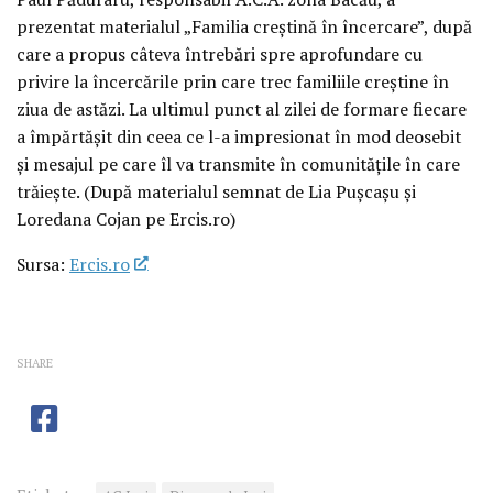
prezentat materialul „Familia creştină în încercare”, după
care a propus câteva întrebări spre aprofundare cu
privire la încercările prin care trec familiile creştine în
ziua de astăzi. La ultimul punct al zilei de formare fiecare
a împărtăşit din ceea ce l-a impresionat în mod deosebit
şi mesajul pe care îl va transmite în comunităţile în care
trăieşte. (După materialul semnat de Lia Puşcaşu şi
Loredana Cojan pe Ercis.ro)
Sursa:
Ercis.ro
SHARE