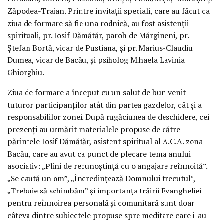
Zăpodea-Traian. Printre invitaţii speciali, care au făcut ca
ziua de formare să fie una rodnică, au fost asistenţii
spirituali, pr. Iosif Dămătăr, paroh de Mărgineni, pr.
Ştefan Bortă, vicar de Pustiana, şi pr. Marius-Claudiu
Dumea, vicar de Bacău, şi psiholog Mihaela Lavinia
Ghiorghiu.
Ziua de formare a început cu un salut de bun venit
tuturor participanţilor atât din partea gazdelor, cât şi a
responsabililor zonei. După rugăciunea de deschidere, cei
prezenţi au urmărit materialele propuse de către
părintele Iosif Dămătăr, asistent spiritual al A.C.A. zona
Bacău, care au avut ca punct de plecare tema anului
asociativ: „Plini de recunoştinţă cu o angajare reînnoită”.
„Se caută un om”, „Încredinţează Domnului trecutul”,
„Trebuie să schimbăm” şi importanţa trăirii Evangheliei
pentru reînnoirea personală şi comunitară sunt doar
câteva dintre subiectele propuse spre meditare care i-au