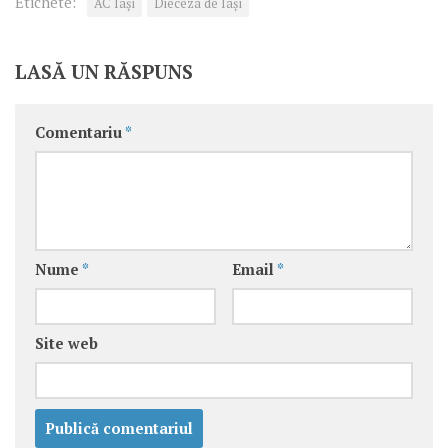
Etichete:
AC Iași
Dieceza de Iași
LASĂ UN RĂSPUNS
Comentariu
*
Nume
*
Email
*
Site web