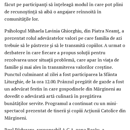
făcut pe participanţi să înţeleagă modul în care pot plini
de recunoştinţă să aibă o angajare reînnoită în
comunităţile lor.
Psihologul Mihaela Lavinia Ghiorghiu, din Piatra Neamţ, a
prezentat rolul adevăratelor valori pe care familia de azi
trebuie să le păstreze şi să le transmită copiilor. A urmat o
dezbatere în care fiecare a propus soluţii pentru
rezolvarea unor situaţii problemă, care apar în viaţa de
familie şi mai ales în transmiterea valorilor creştine.
Punctul culminant al zilei a fost participarea la Sfânta
Liturghie, de la ora 12.00. Prânzul pregătit de gazde a fost
un adevărat festin în care gospodinele din Mărgineni au
dovedit o adevărată artă culinară în pregătirea
bunătăţilor servite. Programul a continuat cu un mini-
spectacol prezentat de tinerii şi copiii Acţiunii Catolice din
Mărgineni.
Paul Păduraru, responsabil A.C.A. zona Bacău, a