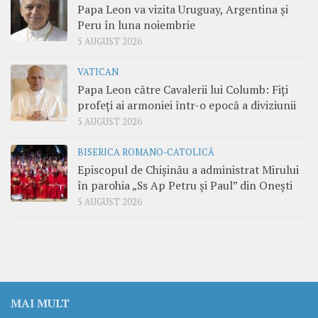
Papa Leon va vizita Uruguay, Argentina și
Peru în luna noiembrie
5 AUGUST 2026
VATICAN
Papa Leon către Cavalerii lui Columb: Fiți
profeți ai armoniei într-o epocă a diviziunii
5 AUGUST 2026
BISERICA ROMANO-CATOLICĂ
Episcopul de Chișinău a administrat Mirului
în parohia „Ss Ap Petru și Paul” din Onești
5 AUGUST 2026
MAI MULT