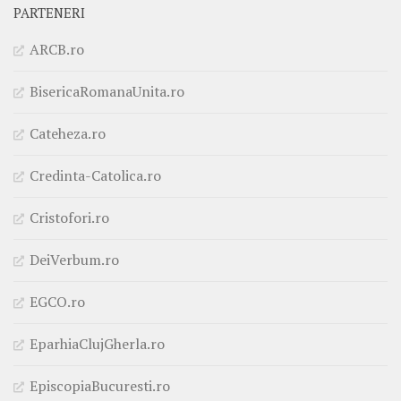
PARTENERI
ARCB.ro
BisericaRomanaUnita.ro
Cateheza.ro
Credinta-Catolica.ro
Cristofori.ro
DeiVerbum.ro
EGCO.ro
EparhiaClujGherla.ro
EpiscopiaBucuresti.ro