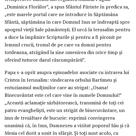
„Duminica Floriilor”, a spus Sfântul Părinte în predica sa,
„este marele portal care ne introduce în Săptămâna
Sfântă, săptămâna în care Domnul Isus se îndreaptă spre
apogeul vieţii Sale pământeşti. El urcă la Ierusalim pentru
a duce la împlinire Scripturile şi pentru a fi pironit pe
lemnul crucii, tronul de pe care va domni pentru
totdeauna, atrăgând la sine omenirea din orice timp şi
oferind tuturor darul răscumpărării”.
Papa s-a oprit asupra episoadelor asociate cu intrarea lui
Cristos în Ierusalim: vindecarea orbului Bartimeu şi
entuziasmul mulţimilor care au strigat: „Osana!
Binecuvântat este cel care vine în numele Domnului!”
„Această aclamaţie sărbătorească, transmisă de toţi cei
patru evanghelişti, este un strigăt de binecuvântare, un
imn de tresăltare de bucurie: exprimă convingerea
unanimă că, în Isus, Dumnezeu a vizitat poporul Său şi că
Mesia cel dorit a sosit în sfârşit. Şi toţi sunt acolo, cu