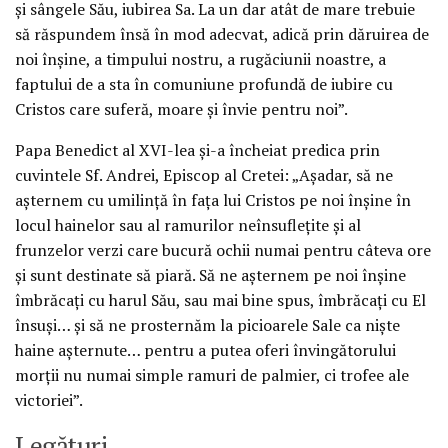
şi sângele Său, iubirea Sa. La un dar atât de mare trebuie
să răspundem însă în mod adecvat, adică prin dăruirea de
noi înşine, a timpului nostru, a rugăciunii noastre, a
faptului de a sta în comuniune profundă de iubire cu
Cristos care suferă, moare şi învie pentru noi”.
Papa Benedict al XVI-lea şi-a încheiat predica prin
cuvintele Sf. Andrei, Episcop al Cretei: „Aşadar, să ne
aşternem cu umilinţă în faţa lui Cristos pe noi înşine în
locul hainelor sau al ramurilor neînsufleţite şi al
frunzelor verzi care bucură ochii numai pentru câteva ore
şi sunt destinate să piară. Să ne aşternem pe noi înşine
îmbrăcaţi cu harul Său, sau mai bine spus, îmbrăcaţi cu El
însuşi… şi să ne prosternăm la picioarele Sale ca nişte
haine aşternute… pentru a putea oferi învingătorului
morţii nu numai simple ramuri de palmier, ci trofee ale
victoriei”.
Legături