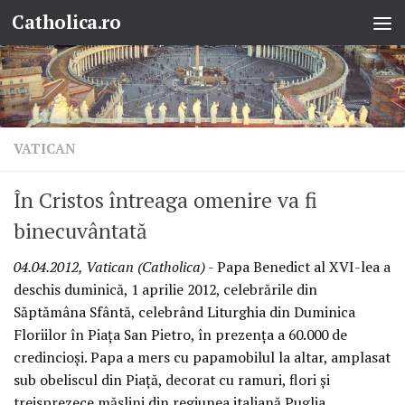
Catholica.ro
Skip to content
VATICAN
În Cristos întreaga omenire va fi
binecuvântată
04.04.2012, Vatican (Catholica)
- Papa Benedict al XVI-lea a
deschis duminică, 1 aprilie 2012, celebrările din
Săptămâna Sfântă, celebrând Liturghia din Duminica
Floriilor în Piaţa San Pietro, în prezenţa a 60.000 de
credincioşi. Papa a mers cu papamobilul la altar, amplasat
sub obeliscul din Piaţă, decorat cu ramuri, flori şi
treisprezece măslini din regiunea italiană Puglia.