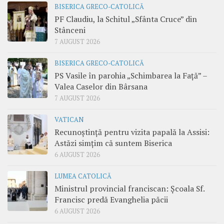
BISERICA GRECO-CATOLICĂ
PF Claudiu, la Schitul „Sfânta Cruce” din
Stânceni
7 AUGUST 2026
BISERICA GRECO-CATOLICĂ
PS Vasile în parohia „Schimbarea la Față” –
Valea Caselor din Bârsana
7 AUGUST 2026
VATICAN
Recunoștință pentru vizita papală la Assisi:
Astăzi simțim că suntem Biserica
6 AUGUST 2026
LUMEA CATOLICĂ
Ministrul provincial franciscan: Școala Sf.
Francisc predă Evanghelia păcii
6 AUGUST 2026