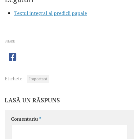
Textul integral al predicii papale
SHARE
Etichete:
Important
LASĂ UN RĂSPUNS
Comentariu
*