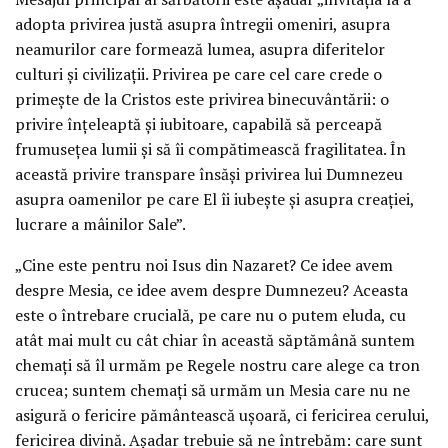
adopta privirea justă asupra întregii omeniri, asupra
neamurilor care formează lumea, asupra diferitelor
culturi şi civilizaţii. Privirea pe care cel care crede o
primeşte de la Cristos este privirea binecuvântării: o
privire înţeleaptă şi iubitoare, capabilă să perceapă
frumuseţea lumii şi să îi compătimească fragilitatea. În
această privire transpare însăşi privirea lui Dumnezeu
asupra oamenilor pe care El îi iubeşte şi asupra creaţiei,
lucrare a mâinilor Sale”.
„Cine este pentru noi Isus din Nazaret? Ce idee avem
despre Mesia, ce idee avem despre Dumnezeu? Aceasta
este o întrebare crucială, pe care nu o putem eluda, cu
atât mai mult cu cât chiar în această săptămână suntem
chemaţi să îl urmăm pe Regele nostru care alege ca tron
crucea; suntem chemaţi să urmăm un Mesia care nu ne
asigură o fericire pământească uşoară, ci fericirea cerului,
fericirea divină. Aşadar trebuie să ne întrebăm: care sunt