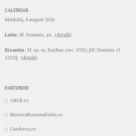
CALENDAR
Sâmbătă, 8 august 2026
Latin:
Sf. Dominic, pr.
(detalii)
Bizantin:
Sf. ep. m. Emilian (sec. VIII); [Sf. Dominic (†
1221)].
(detalii)
PARTENERI
ARCB.ro
BisericaRomanaUnita.ro
Cateheza.ro