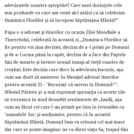
adevăratele noastre aşteptări? Care sunt dorinţele cele
mai profunde cu care am venit aici astăzi ca să celebrăm
Duminica Floriilor şi să începem Săptămâna Sfântă?”
Papa s-a adresat şi tinerilor cu ocazia Zilei Mondiale a
Tineretului, celebrată în această zi. „Duminica Floriilor să
fie pentru voi ziua deciziei, decizia de a-l primi pe Domnul
şi de a-l urma până la capăt, decizia de a face din Paştele
Său de moarte şi înviere sensul însuşi al vieţii voastre de
creştini. Este decizia care duce la adevărata bucurie, aşa
cum am dorit să amintesc în Mesajul adresat tinerilor
pentru această Zi – ‘Bucuraţi-vă mereu în Domnul!'”.
Sfântul Părinte şi-a mai exprimat speranţa ca aceste zile
să trezească în mod deosebit sentimente de „laudă, aşa
cum au făcut cei care l-au primit pe Isus în Ierusalim cu
‘osanalele’ lor; şi mulţumire, pentru că în această
Săptămână Sfântă, Domnul Isus va reînnoi cel mai mare
dar care se poate imagina: ne va dărui viaţa Sa, trupul Său