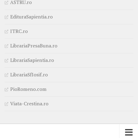
ASTRU.ro
EdituraSapientia.ro
ITRC.ro
LibrariaPresaBuna.ro
LibrariaSapientia.ro
LibrariaSfIosif.ro
PioRomeno.com
Viata-Crestina.ro