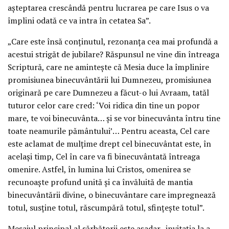
aşteptarea crescândă pentru lucrarea pe care Isus o va
împlini odată ce va intra în cetatea Sa”.
„Care este însă conţinutul, rezonanţa cea mai profundă a
acestui strigăt de jubilare? Răspunsul ne vine din întreaga
Scriptură, care ne aminteşte că Mesia duce la împlinire
promisiunea binecuvântării lui Dumnezeu, promisiunea
originară pe care Dumnezeu a făcut-o lui Avraam, tatăl
tuturor celor care cred: ‘Voi ridica din tine un popor
mare, te voi binecuvânta… şi se vor binecuvânta întru tine
toate neamurile pământului’… Pentru aceasta, Cel care
este aclamat de mulţime drept cel binecuvântat este, în
acelaşi timp, Cel în care va fi binecuvântată întreaga
omenire. Astfel, în lumina lui Cristos, omenirea se
recunoaşte profund unită şi ca învăluită de mantia
binecuvântării divine, o binecuvântare care impregnează
totul, susţine totul, răscumpără totul, sfinţeşte totul”.
Mesajul principal al sărbătorii este aşadar „invitaţia la a