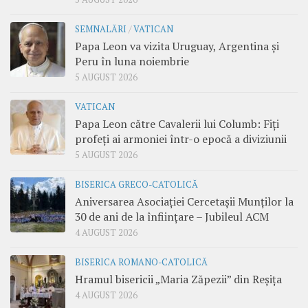
SEMNALĂRI
/
VATICAN
Papa Leon va vizita Uruguay, Argentina și
Peru în luna noiembrie
5 AUGUST 2026
VATICAN
Papa Leon către Cavalerii lui Columb: Fiți
profeți ai armoniei într-o epocă a diviziunii
5 AUGUST 2026
BISERICA GRECO-CATOLICĂ
Aniversarea Asociației Cercetașii Munților la
30 de ani de la înființare – Jubileul ACM
4 AUGUST 2026
BISERICA ROMANO-CATOLICĂ
Hramul bisericii „Maria Zăpezii” din Reșița
4 AUGUST 2026