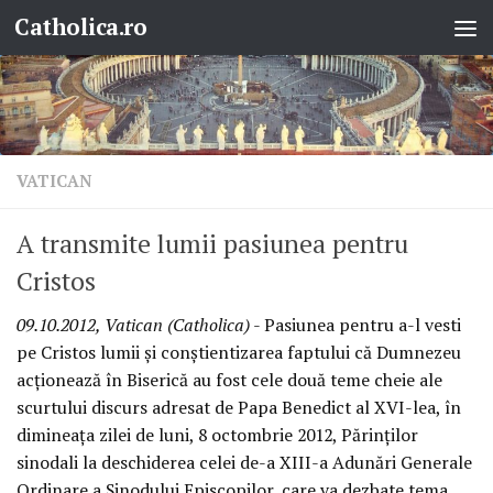
Catholica.ro
Skip to content
VATICAN
A transmite lumii pasiunea pentru
Cristos
09.10.2012, Vatican (Catholica)
- Pasiunea pentru a-l vesti
pe Cristos lumii şi conştientizarea faptului că Dumnezeu
acţionează în Biserică au fost cele două teme cheie ale
scurtului discurs adresat de Papa Benedict al XVI-lea, în
dimineaţa zilei de luni, 8 octombrie 2012, Părinţilor
sinodali la deschiderea celei de-a XIII-a Adunări Generale
Ordinare a Sinodului Episcopilor, care va dezbate tema