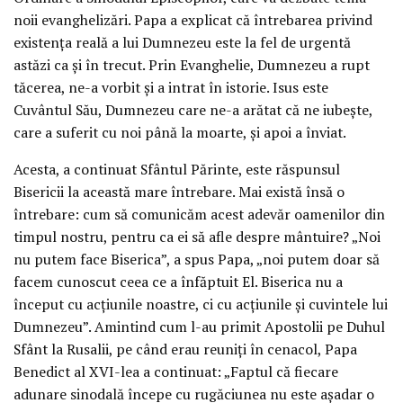
noii evanghelizări. Papa a explicat că întrebarea privind
existenţa reală a lui Dumnezeu este la fel de urgentă
astăzi ca şi în trecut. Prin Evanghelie, Dumnezeu a rupt
tăcerea, ne-a vorbit şi a intrat în istorie. Isus este
Cuvântul Său, Dumnezeu care ne-a arătat că ne iubeşte,
care a suferit cu noi până la moarte, şi apoi a înviat.
Acesta, a continuat Sfântul Părinte, este răspunsul
Bisericii la această mare întrebare. Mai există însă o
întrebare: cum să comunicăm acest adevăr oamenilor din
timpul nostru, pentru ca ei să afle despre mântuire? „Noi
nu putem face Biserica”, a spus Papa, „noi putem doar să
facem cunoscut ceea ce a înfăptuit El. Biserica nu a
început cu acţiunile noastre, ci cu acţiunile şi cuvintele lui
Dumnezeu”. Amintind cum l-au primit Apostolii pe Duhul
Sfânt la Rusalii, pe când erau reuniţi în cenacol, Papa
Benedict al XVI-lea a continuat: „Faptul că fiecare
adunare sinodală începe cu rugăciunea nu este aşadar o