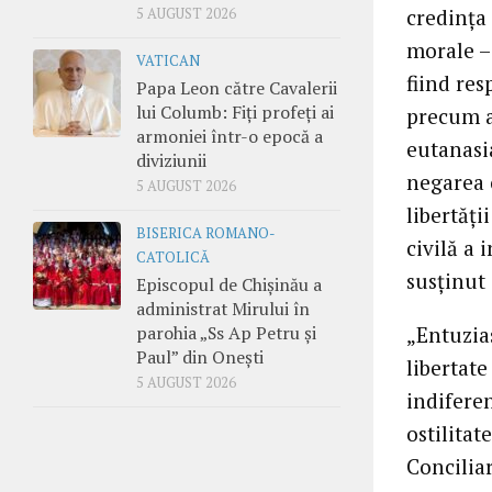
credinţa 
5 AUGUST 2026
morale – 
VATICAN
fiind res
Papa Leon către Cavalerii
lui Columb: Fiți profeți ai
precum a
armoniei într-o epocă a
eutanasia
diviziunii
negarea o
5 AUGUST 2026
libertăţi
BISERICA ROMANO-
civilă a 
CATOLICĂ
susţinut 
Episcopul de Chișinău a
administrat Mirului în
parohia „Ss Ap Petru și
„Entuzia
Paul” din Onești
libertate
5 AUGUST 2026
indiferen
ostilitat
Conciliar