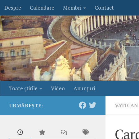
Despre
Calendare
Membri
Contact
Skip to content
Toate ştirile
Video
Anunţuri
VATICAN
URMĂREȘTE:
Card