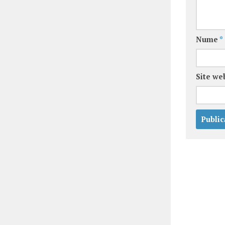
Nume
*
Site we