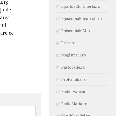
lung
EparhiaClujGherla.ro
ţii de
carea
EpiscopiaBucuresti.ro
iul
EpiscopiaMM.ro
dare ce
Ercis.ro
Magisteriu.ro
Pastoratie.ro
ProFamilia.ro
Radio Vatican
RadioMaria.ro
SfintiCatolici.ro