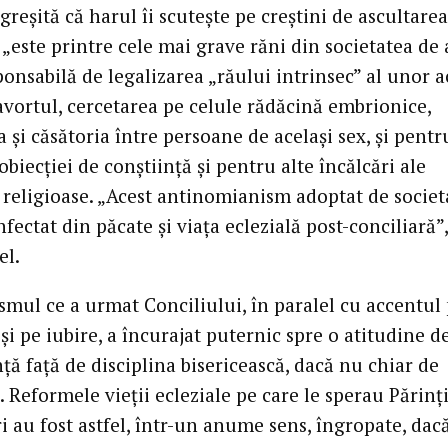
greşită că harul îi scuteşte pe creştini de ascultarea
„este printre cele mai grave răni din societatea de a
ponsabilă de legalizarea „răului intrinsec” al unor a
vortul, cercetarea pe celule rădăcină embrionice,
 şi căsătoria între persoane de acelaşi sex, şi pentr
biecţiei de conştiinţă şi pentru alte încălcări ale
i religioase. „Acest antinomianism adoptat de societ
infectat din păcate şi viaţa eclezială post-conciliară”,
el.
smul ce a urmat Conciliului, în paralel cu accentul
 şi pe iubire, a încurajat puternic spre o atitudine d
ţă faţă de disciplina bisericească, dacă nu chiar de
e. Reformele vieţii ecleziale pe care le sperau Părinţi
i au fost astfel, într-un anume sens, îngropate, dac