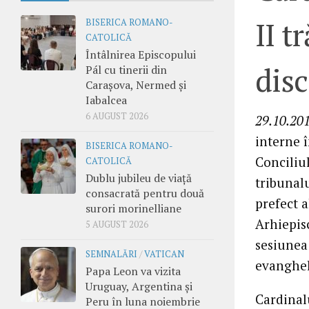
II t
BISERICA ROMANO-
CATOLICĂ
Întâlnirea Episcopului
disc
Pál cu tinerii din
Carașova, Nermed și
Iabalcea
6 AUGUST 2026
29.10.201
interne 
BISERICA ROMANO-
Conciliu
CATOLICĂ
Dublu jubileu de viață
tribunal
consacrată pentru două
prefect a
surori morinelliane
Arhiepisc
5 AUGUST 2026
sesiunea
SEMNALĂRI
/
VATICAN
evanghel
Papa Leon va vizita
Uruguay, Argentina și
Cardinal
Peru în luna noiembrie