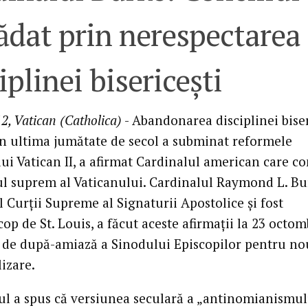
rădat prin nerespectarea
iplinei bisericeşti
2, Vatican (Catholica)
- Abandonarea disciplinei biser
în ultima jumătate de secol a subminat reformele
lui Vatican II, a afirmat Cardinalul american care c
ul suprem al Vaticanului. Cardinalul Raymond L. Bu
l Curţii Supreme al Signaturii Apostolice şi fost
op de St. Louis, a făcut aceste afirmaţii la 23 octomb
 de după-amiază a Sinodului Episcopilor pentru no
izare.
ul a spus că versiunea seculară a „antinomianismul