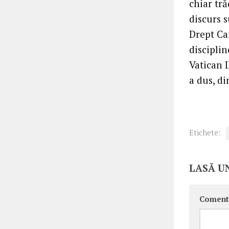
chiar tr
discurs s
Drept Ca
disciplin
Vatican I
a dus, di
Etichete:
LASĂ U
Coment