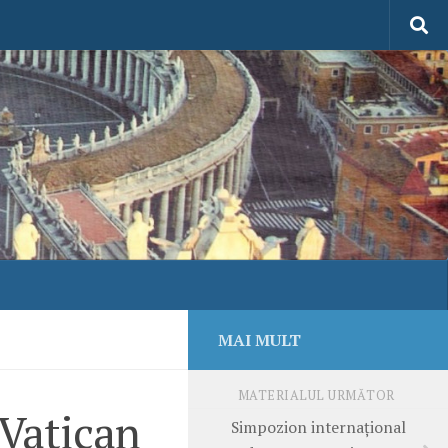
MAI MULT
MATERIALUL URMĂTOR
 Vatican
Simpozion internaţional