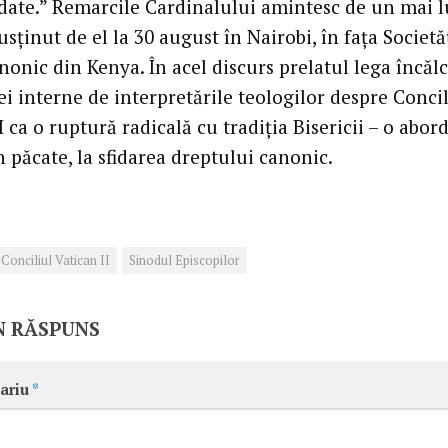
ădate.” Remarcile Cardinalului amintesc de un mai 
usţinut de el la 30 august în Nairobi, în faţa Societă
nonic din Kenya. În acel discurs prelatul lega încăl
ei interne de interpretările teologilor despre Concil
I ca o ruptură radicală cu tradiţia Bisericii – o abor
n păcate, la sfidarea dreptului canonic.
Conciliul Vatican II
Sinodul Episcopilor
N RĂSPUNS
ariu
*