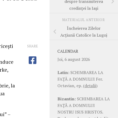
despre transmiterea
credinţei la Iaşi
MATERIALUL ANTERIOR
Încheierea Zilelor
Acţiunii Catolice la Lugoj
iceşti
SHARE
CALENDAR
Joi, 6 august 2026
onduce
rke,
Latin:
SCHIMBAREA LA
FAŢĂ A DOMNULUI Fer.
rie, la
Octavian, ep.
(detalii)
ua
Bizantin:
SCHIMBAREA LA
FAŢĂ A DOMNULUI
NOSTRU ISUS HRISTOS.
ui” –