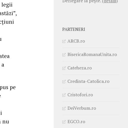
Dezlegare la pește.
(detalii)
 legii
stăzi”,
cţiuni
PARTENERI
u
ARCB.ro
BisericaRomanaUnita.ro
atea
 a
Cateheza.ro
Credinta-Catolica.ro
 pus pe
Cristofori.ro
e
DeiVerbum.ro
i
ă nu
EGCO.ro