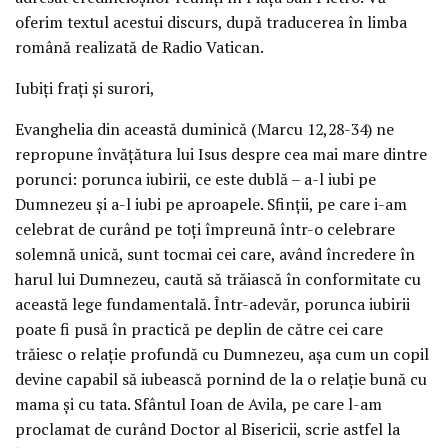
oferim textul acestui discurs, după traducerea în limba
română realizată de Radio Vatican.
Iubiţi fraţi şi surori,
Evanghelia din această duminică (Marcu 12,28-34) ne
repropune învăţătura lui Isus despre cea mai mare dintre
porunci: porunca iubirii, ce este dublă – a-l iubi pe
Dumnezeu şi a-l iubi pe aproapele. Sfinţii, pe care i-am
celebrat de curând pe toţi împreună într-o celebrare
solemnă unică, sunt tocmai cei care, având încredere în
harul lui Dumnezeu, caută să trăiască în conformitate cu
această lege fundamentală. Într-adevăr, porunca iubirii
poate fi pusă în practică pe deplin de către cei care
trăiesc o relaţie profundă cu Dumnezeu, aşa cum un copil
devine capabil să iubească pornind de la o relaţie bună cu
mama şi cu tata. Sfântul Ioan de Avila, pe care l-am
proclamat de curând Doctor al Bisericii, scrie astfel la