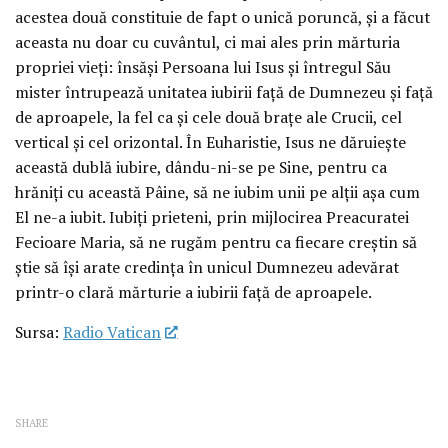
acestea două constituie de fapt o unică poruncă, şi a făcut
aceasta nu doar cu cuvântul, ci mai ales prin mărturia
propriei vieţi: însăşi Persoana lui Isus şi întregul Său
mister întrupează unitatea iubirii faţă de Dumnezeu şi faţă
de aproapele, la fel ca şi cele două braţe ale Crucii, cel
vertical şi cel orizontal. În Euharistie, Isus ne dăruieşte
această dublă iubire, dându-ni-se pe Sine, pentru ca
hrăniţi cu această Pâine, să ne iubim unii pe alţii aşa cum
El ne-a iubit. Iubiţi prieteni, prin mijlocirea Preacuratei
Fecioare Maria, să ne rugăm pentru ca fiecare creştin să
ştie să îşi arate credinţa în unicul Dumnezeu adevărat
printr-o clară mărturie a iubirii faţă de aproapele.
Sursa:
Radio Vatican
SHARE