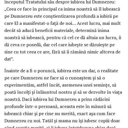
începutul Tratatului său despre iubirea lui Dumnezeu:
„Ceea ce face în principal ca inima noastră să îl iubească
pe Dumnezeu este conştientizarea profundă a iubirii pe
care El a manifestat-o faţă de noi… Acest lucru, mai mult
decât să aducă beneficii materiale, determină inima
noastră să iubească, pentru că cel ce dă altuia un lucru, îi
dă ceva ce posedă, dar cel care iubeşte se dăruieşte pe
sine cu tot ceea ce are, fără să îi rămână nimic altceva de
dat”.
Înainte de a fi o poruncă, iubirea este un dar, o realitate
pe care Dumnezeu ne face să o cunoaştem şi să o
experimentăm, astfel încât, asemenea unei seminţe, să
poată încolţi şi înlăuntrul nostru şi să se dezvolte în viaţa
noastră. Dacă iubirea lui Dumnezeu a prins rădăcini
profunde într-o persoană, aceasta este în măsură să
iubească chiar şi pe cine nu merită, exact aşa cum face
Dumnezeu cu noi. Tatăl şi mama nu îşi iubesc copiii doar
când aceştia merită, ci îi iubesc întotdeauna chiar dacă,