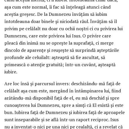
aşa cum este normal, îi fac să înţeleagă atunci când
aceştia greşesc. De la Dumnezeu învăţăm să iubim
întotdeauna doar binele şi niciodată răul. Învăţăm să îl
privim pe celălalt nu doar cu ochii noştri ci cu privirea lui
Dumnezeu, care este privirea lui Isus. O privire care
pleacă din inimă nu se opreşte la suprafaţă, ci merge
dincolo de aparenţe şi reuşeşte să surprindă aşteptările
profunde ale celuilalt: aşteaptă să fie ascultat, să
primească o atenţie gratuită; într-un cuvânt, aşteaptă
iubire.
Are loc însă şi parcursul invers: deschizându-mă faţă de
celălalt aşa cum este, mergând în întâmpinarea lui, fiind
arătându-mă disponibil faţă de el, eu mă deschid şi spre
cunoaşterea lui Dumnezeu, spre a simţi că El există şi este
bun. Iubirea faţă de Dumnezeu şi iubirea faţă de aproapele
sunt inseparabile şi se află într-un raport reciproc. Isus
nu a inventat-o nici pe una nici pe cealaltă, ci a revelat că