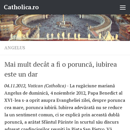
Catholica.ro
Skip to content
ANGELUS
Mai mult decât a fi o poruncă, iubirea
este un dar
04.11.2012, Vatican (Catholica)
- La rugăciune mariană
Angelus de duminică, 4 noiembrie 2012, Papa Benedict al
XVI-lea s-a oprit asupra Evangheliei zilei, despre porunca
cea mare, porunca iubirii. Iubirea adevărată nu se reduce
la un sentiment comun, ci se explică prin această dublă
poruncă, a arătat Sfântul Părinte în scurtul său discurs
adresat credincioşilor reuniţi în Piaţa San Pietro. Vă