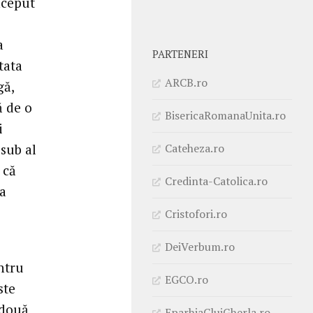
nceput
a
PARTENERI
tata
ARCB.ro
gă,
ă de o
BisericaRomanaUnita.ro
i
Cateheza.ro
 sub al
 că
Credinta-Catolica.ro
ea
Cristofori.ro
DeiVerbum.ro
entru
EGCO.ro
ste
 două
EparhiaClujGherla.ro