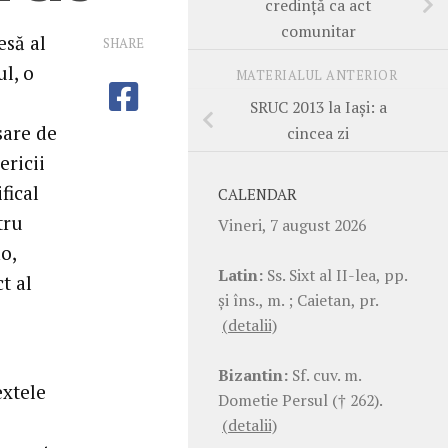
credinţă ca act
comunitar
esă al
SHARE
l, o
MATERIALUL ANTERIOR
SRUC 2013 la Iaşi: a
sare de
cincea zi
ericii
fical
CALENDAR
tru
Vineri, 7 august 2026
o,
Latin:
Ss. Sixt al II-lea, pp.
t al
şi îns., m. ; Caietan, pr.
(detalii)
Bizantin:
Sf. cuv. m.
extele
Dometie Persul († 262).
(detalii)