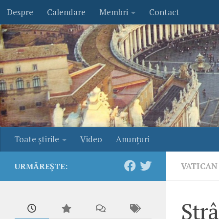
Despre
Calendare
Membri
Contact
Skip to content
Toate ştirile
Video
Anunţuri
VATICAN
URMĂREȘTE:
Strâ