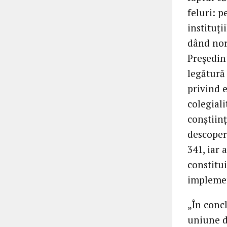
feluri: 
instituţi
dând nor
Preşedint
legătură 
privind e
colegial
conştiinţ
descoper
341, iar 
constitu
implement
„În concl
uniune d