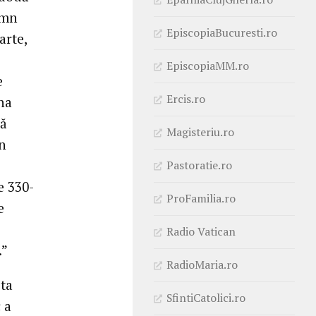
emn
EpiscopiaBucuresti.ro
arte,
EpiscopiaMM.ro
e
Ercis.ro
ina
că
Magisteriu.ro
în
Pastoratie.ro
e 330-
ProFamilia.ro
e
Radio Vatican
.”
RadioMaria.ro
ita
SfintiCatolici.ro
 a