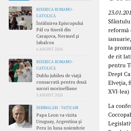
BISERICA ROMANO-
23.01.201
CATOLICĂ
Sfântului
Întâlnirea Episcopului
Pál cu tinerii din
reformă d
Carașova, Nermed și
ianuarie,
Iabalcea
la promu
6 AUGUST 2026
de rit la
BISERICA ROMANO-
pentru Te
CATOLICĂ
Drept Ca
Dublu jubileu de viață
consacrată pentru două
Elveţia, 
surori morinelliane
XVI-lea) 
5 AUGUST 2026
La confe
SEMNALĂRI
/
VATICAN
Coccopal
Papa Leon va vizita
Uruguay, Argentina și
Legislati
Peru în luna noiembrie