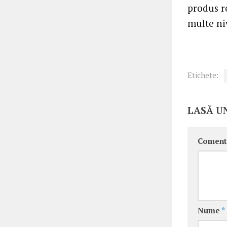
produs ro
multe ni
Etichete:
LASĂ U
Coment
Nume
*