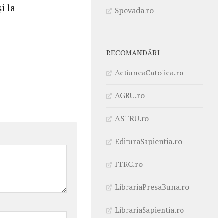
i la
Spovada.ro
RECOMANDĂRI
ActiuneaCatolica.ro
AGRU.ro
ASTRU.ro
EdituraSapientia.ro
ITRC.ro
LibrariaPresaBuna.ro
LibrariaSapientia.ro