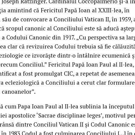
 Joseph Ratzinger. Cardinalul Coccopalmerio şi-a î
ia amintind că Fericitul Papă Ioan al XXIII-lea, în
 său de convocare a Conciliului Vatican II, în 1959, 
că scopul canonic al Conciliului este să aducă aştep
 a Codului Canonic din 1917. „Cu perspectiva sa lar
a clar că revizuirea Codului trebuia să fie călăuzit
eziologie ce izvorăşte dintr-o întâlnire ecumenică ş
recum Conciliul.” Fericitul Papă Ioan Paul al II-lea,
ntificat a fost promulgat CIC, a repetat de asemenea
a ecleziologică a Conciliului a cerut clar formular
a canoanelor”.
ă cum Papa Ioan Paul al II-lea sublinia la începutul
iei apostolice ‘Sacrae disciplinae leges’, motivul p
trânsă dintre Conciliul Vatican II şi Codul Canonic e
ă în 1983 Codul a fost culminarea Conciliului […] în