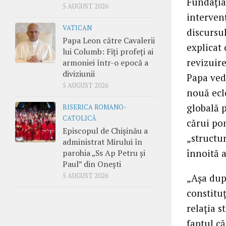
Fundaţia
5 AUGUST 2026
intervenţ
VATICAN
discursul
Papa Leon către Cavalerii
explicat 
lui Columb: Fiți profeți ai
revizuire
armoniei într-o epocă a
diviziunii
Papa vede
5 AUGUST 2026
nouă ecl
globală p
BISERICA ROMANO-
CATOLICĂ
cărui po
Episcopul de Chișinău a
„structur
administrat Mirului în
înnoită 
parohia „Ss Ap Petru și
Paul” din Onești
5 AUGUST 2026
„Aşa dup
constituţ
relaţia s
faptul c