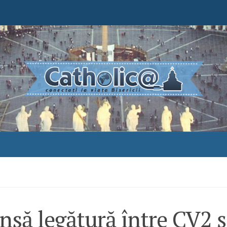
nsă legătură între CV2 ş