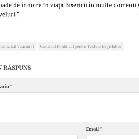
ade de înnoire în viaţa Bisericii în multe domenii ş
veluri.”
Conciliul Vatican II
Consiliul Pontifical pentru Textele Legislative
N RĂSPUNS
ariu
*
Email
*