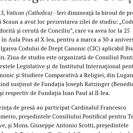
3, Vatican (Catholica)
- Ieri dimineaţă la biroul de pr
 Scaun a avut loc prezentarea zilei de studiu: „Codu
orită şi cerută de Conciliu”, care va avea loc la 25
 în Aula Pius al X-lea, pentru a marca a 30-a aniver
lgarea Codului de Drept Canonic (CIC) aplicabil Bis
tin. Ziua de studiu este organizată de Consiliul Ponti
xtele Legislative şi de Institutul Internaţional pen
nonic şi Studiere Comparativă a Religiei, din Lugan
fiind susţinut de Fundaţia Joseph Ratzinger (Benedic
şi respectiv de Fundaţia Ioan Paul al II-lea.
rinţa de presă au participat Cardinalul Francesco
merio, preşedintele Consiliului Pontifical pentru T
ve, şi Mons. Giuseppe Antonio Scotti, preşedintele