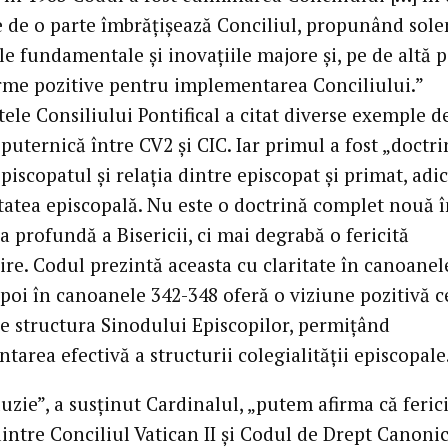
pe de o parte îmbrăţişează Conciliul, propunând sol
ile fundamentale şi inovaţiile majore şi, pe de altă p
me pozitive pentru implementarea Conciliului.”
ele Consiliului Pontifical a citat diverse exemple d
puternică între CV2 şi CIC. Iar primul a fost „doctr
piscopatul şi relaţia dintre episcopat şi primat, adi
itatea episcopală. Nu este o doctrină complet nouă 
a profundă a Bisericii, ci mai degrabă o fericită
ire. Codul prezintă aceasta cu claritate în canoanel
apoi în canoanele 342-348 oferă o viziune pozitivă c
ie structura Sinodului Episcopilor, permiţând
area efectivă a structurii colegialităţii episcopale
uzie”, a susţinut Cardinalul, „putem afirma că feric
intre Conciliul Vatican II şi Codul de Drept Canonic