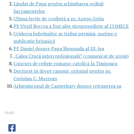
Lăudat de Papa pentru schimbarea ordinii
Sacramentelor
Ultima lecţie de credinţă a pr. Anton Goţia
PS Virgil Bercea a fost ales vicepreşedinte al COMECE
Uciderea bebeluşilor ar trebui permisă, susţine o
publicaţie britanică
PF Daniel despre Papa Shenouda al III-lea
„Calea Crucii interconfesională” (comunicat de presă)
Concurs de religie romano-catolică la Timişoara
Doctorat în drept canonic oriental pentru pr.
Coriolan C. Mureşan
Arhiepiscopul de Canterbury despre retragerea sa
SHARE