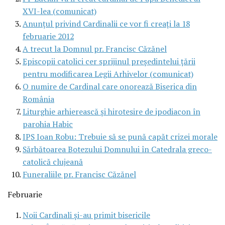
XVI-lea (comunicat)
Anunţul privind Cardinalii ce vor fi creaţi la 18
februarie 2012
A trecut la Domnul pr. Francisc Căzănel
Episcopii catolici cer sprijinul preşedintelui ţării
pentru modificarea Legii Arhivelor (comunicat)
O numire de Cardinal care onorează Biserica din
România
Liturghie arhierească şi hirotesire de ipodiacon în
parohia Habic
IPS Ioan Robu: Trebuie să se pună capăt crizei morale
Sărbătoarea Botezului Domnului în Catedrala greco-
catolică clujeană
Funeraliile pr. Francisc Căzănel
Februarie
Noii Cardinali şi-au primit bisericile