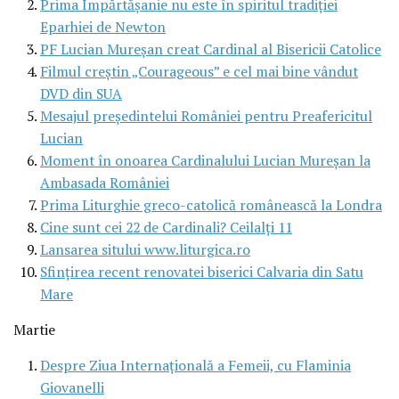
Prima Împărtăşanie nu este în spiritul tradiţiei
Eparhiei de Newton
PF Lucian Mureşan creat Cardinal al Bisericii Catolice
Filmul creştin „Courageous” e cel mai bine vândut
DVD din SUA
Mesajul preşedintelui României pentru Preafericitul
Lucian
Moment în onoarea Cardinalului Lucian Mureşan la
Ambasada României
Prima Liturghie greco-catolică românească la Londra
Cine sunt cei 22 de Cardinali? Ceilalţi 11
Lansarea sitului www.liturgica.ro
Sfinţirea recent renovatei biserici Calvaria din Satu
Mare
Martie
Despre Ziua Internaţională a Femeii, cu Flaminia
Giovanelli