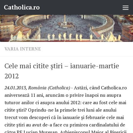
Catholica.ro
Skip to content
VARIA INTERNE
Cele mai citite ştiri – ianuarie-martie
2012
24.01.2013, România (Catholica)
- Astăzi, când Catholica.ro
aniversează 11 ani, aruncăm o privire înapoi nu asupra
tuturor anilor ci asupra anului 2012: care au fost cele mai
citite ştiri? Oprindu-ne la primele trei luni ale anului
trecut vom descoperi că în ianuarie şi februarie cele mai
citite ştiri au avut de-a face cu primirea cardinalatului de
către PF Lucian Mureşan, Arhiepiscopul Major al Bisericii