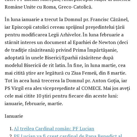
Române Unite cu Roma, Greco-Catolică.
În luna ianuarie a trecut la Domnul pr. Francisc Căzănel,
iar Episcopii catolici cereau sprijinul preşedintelui ţării
pentru modificarea Legii Arhivelor. În luna februarie a
stârnit interes un document al Eparhiei de Newton (deci
de tradiţie răsăriteană) privind Prima Împărtăşanie,
adoptată în unele Biserici/Eparhii răsăritene după
modelul Bisericii de rit latin. În fine, în luna martie, cea
mai citită ştire are legătură cu Ziua Femeii, din 8 martie.
Tot în acea lună trecerea la Domnul pr. Anton Goţia, iar
PS Virgil era ales vicepreşedinte al COMECE. Mai jos aveţi
cele mai citite 10 ştiri pentru fiecare din aceste luni:
ianuarie, februarie, martie.
Ianuarie
Al treilea Cardinal român: PF Lucian
PF Lucian va fi creat cardinal de Papa Benedict al