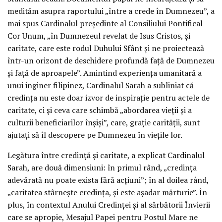
medităm asupra raportului „între a crede în Dumnezeu”, a
mai spus Cardinalul preşedinte al Consiliului Pontifical
Cor Unum, „în Dumnezeul revelat de Isus Cristos, şi
caritate, care este rodul Duhului Sfânt şi ne proiectează
într-un orizont de deschidere profundă faţă de Dumnezeu
şi faţă de aproapele”. Amintind experienţa umanitară a
unui inginer filipinez, Cardinalul Sarah a subliniat că
credinţa nu este doar izvor de inspiraţie pentru actele de
caritate, ci şi ceva care schimbă „abordarea vieţii şi a
culturii beneficiarilor înşişi”, care, graţie carităţii, sunt
ajutaţi să îl descopere pe Dumnezeu în vieţile lor.
Legătura între credinţă şi caritate, a explicat Cardinalul
Sarah, are două dimensiuni: în primul rând, „credinţa
adevărată nu poate exista fără acţiuni”; în al doilea rând,
„caritatea stârneşte credinţa, şi este aşadar mărturie”. În
plus, în contextul Anului Credinţei şi al sărbătorii Învierii
care se apropie, Mesajul Papei pentru Postul Mare ne