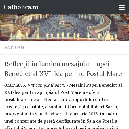
Catholica.ro
Skip to content
VATICAN
Reflecţii în lumina mesajului Papei
Benedict al XVI-lea pentru Postul Mare
02.02.2013, Vatican (Catholica)
- Mesajul Papei Benedict al
XVI-lea pentru apropiatul Post Mare ne oferă
posibilitatea de a reflecta asupra raportului dintre
credinţă şi caritate, a subliniat Cardinalul Robert Sarah,
intervenind în ziua de vineri, 1 februarie 2013, în cadrul
unei conferinţe de presă desfăşurate în Sala de Presă a
Sfântului Scaun. Documentul papal ne încurajează şi să