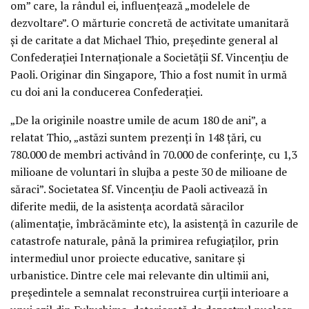
om” care, la rândul ei, influenţează „modelele de
dezvoltare”. O mărturie concretă de activitate umanitară
şi de caritate a dat Michael Thio, preşedinte general al
Confederaţiei Internaţionale a Societăţii Sf. Vincenţiu de
Paoli. Originar din Singapore, Thio a fost numit în urmă
cu doi ani la conducerea Confederaţiei.
„De la originile noastre umile de acum 180 de ani”, a
relatat Thio, „astăzi suntem prezenţi în 148 ţări, cu
780.000 de membri activând în 70.000 de conferinţe, cu 1,3
milioane de voluntari în slujba a peste 30 de milioane de
săraci”. Societatea Sf. Vincenţiu de Paoli activează în
diferite medii, de la asistenţa acordată săracilor
(alimentaţie, îmbrăcăminte etc), la asistenţă în cazurile de
catastrofe naturale, până la primirea refugiaţilor, prin
intermediul unor proiecte educative, sanitare şi
urbanistice. Dintre cele mai relevante din ultimii ani,
preşedintele a semnalat reconstruirea curţii interioare a