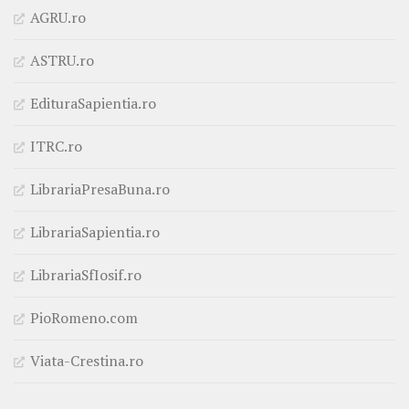
AGRU.ro
ASTRU.ro
EdituraSapientia.ro
ITRC.ro
LibrariaPresaBuna.ro
LibrariaSapientia.ro
LibrariaSfIosif.ro
PioRomeno.com
Viata-Crestina.ro