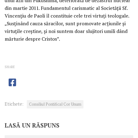
unui azil din Fukushima, deteriorată de dezastrul nuclear
din martie 2011. Fundamentul carismatic al Societăţii Sf.
Vincenţiu de Paoli îl constituie cele trei virtuţi teologale.
„Susţinând cauza săracilor, sunt promovate acţiunile şi
virtuţile creştine, şi noi suntem doar slujitori umili dând
mărturie despre Cristos”.
SHARE
Etichete:
Consiliul Pontifical Cor Unum
LASĂ UN RĂSPUNS