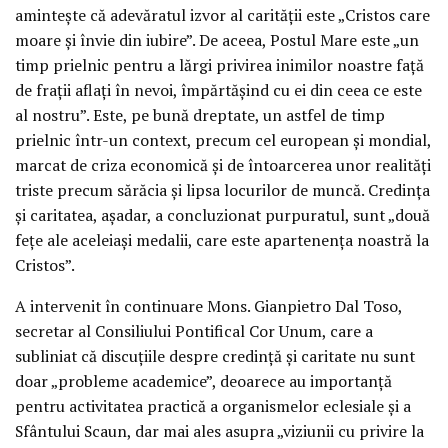
aminteşte că adevăratul izvor al carităţii este „Cristos care
moare şi învie din iubire”. De aceea, Postul Mare este „un
timp prielnic pentru a lărgi privirea inimilor noastre faţă
de fraţii aflaţi în nevoi, împărtăşind cu ei din ceea ce este
al nostru”. Este, pe bună dreptate, un astfel de timp
prielnic într-un context, precum cel european şi mondial,
marcat de criza economică şi de întoarcerea unor realităţi
triste precum sărăcia şi lipsa locurilor de muncă. Credinţa
şi caritatea, aşadar, a concluzionat purpuratul, sunt „două
feţe ale aceleiaşi medalii, care este apartenenţa noastră la
Cristos”.
A intervenit în continuare Mons. Gianpietro Dal Toso,
secretar al Consiliului Pontifical Cor Unum, care a
subliniat că discuţiile despre credinţă şi caritate nu sunt
doar „probleme academice”, deoarece au importanţă
pentru activitatea practică a organismelor eclesiale şi a
Sfântului Scaun, dar mai ales asupra „viziunii cu privire la