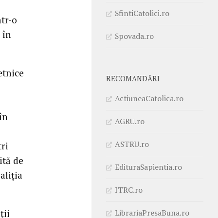
SfintiCatolici.ro
tr-o
 în
Spovada.ro
etnice
RECOMANDĂRI
ActiuneaCatolica.ro
în
AGRU.ro
ASTRU.ro
tri
ită de
EdituraSapientia.ro
aliţia
ITRC.ro
LibrariaPresaBuna.ro
ţii