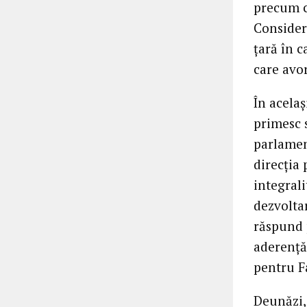
precum c
Consider
ţară în c
care avor
În acela
primesc 
parlamen
direcţia 
integrali
dezvoltar
răspund p
aderenţă 
pentru Fa
Deunăzi, 