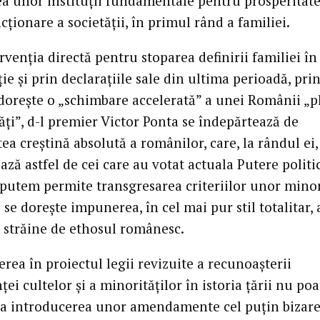
ea unor instituţii fundamentale pentru prosperitate
ţionare a societăţii, în primul rând a familiei.
rvenţia directă pentru stoparea definirii familiei în
ie şi prin declaraţiile sale din ultima perioadă, pri
 doreşte o „schimbare accelerată” a unei Românii „p
ăţi”, d-l premier Victor Ponta se îndepărtează de
ea creştină absolută a românilor, care, la rândul ei,
ază astfel de cei care au votat actuala Putere politi
u putem permite transgresarea criteriilor unor minor
 se doreşte impunerea, în cel mai pur stil totalitar, 
i străine de ethosul românesc.
rea în proiectul legii revizuite a recunoaşterii
ei cultelor şi a minorităţilor în istoria ţării nu poa
 introducerea unor amendamente cel puţin bizare