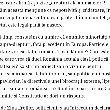
el care afirmă aşa-zise „drepturi ale animalelor”!
ăm această menţiune ca nepotrivită şi sfidătoare, în
are copilul nenăscut nu este protejat în niciun fel şi
tul este legal până la naştere.
şi timp, constatăm cu uimire că anumite minorităţi 
supra-drepturi, fără precedent în Europa. Partidele
tare vor ca statul român să mai dăinuie? Care este
pe care vrea să ducă România actuala clasă politică 
tatea ei? Există un proiect sau o viziune pentru
ea şi afirmarea statului român, sau politicienii noş
avlovian la directivele unei birocraţii externe, lips
la realitatea românească? Sunt întrebări la care Co
milie şi Constituţie ar dori un răspuns.
de Ziua Eroilor, politicienii s-au întrecut în declara