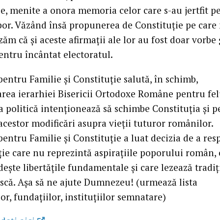
, menite a onora memoria celor care s-au jertfit p
por. Văzând însă propunerea de Constituţie pe care
izăm că şi aceste afirmaţii ale lor au fost doar vorbe 
entru încântat electoratul.
pentru Familie şi Constituţie salută, în schimb,
rea ierarhiei Bisericii Ortodoxe Române pentru fel
a politică intenţionează să schimbe Constituţia şi 
acestor modificări asupra vieţii tuturor românilor.
pentru Familie şi Constituţie a luat decizia de a res
ţie care nu reprezintă aspiraţiile poporului român, 
eşte libertăţile fundamentale şi care lezează tradiţ
că. Aşa să ne ajute Dumnezeu! (urmează lista
lor, fundaţiilor, instituţiilor semnatare)