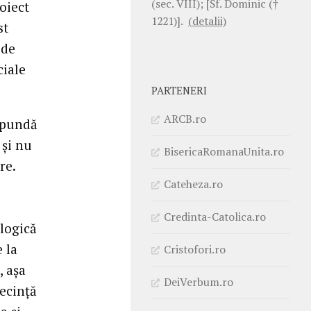
(sec. VIII); [Sf. Dominic (†
oiect
1221)].
(detalii)
st
 de
ciale
PARTENERI
ARCB.ro
ăspundă
 şi nu
BisericaRomanaUnita.ro
re.
Cateheza.ro
Credinta-Catolica.ro
logică
 la
Cristofori.ro
, aşa
DeiVerbum.ro
secinţă