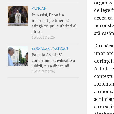
organiza
VATICAN
de lege 
În Assisi, Papa i-a
aceea ca
încurajat pe tineri să
neconstes
atingă trupul suferind al
altora
stă căsăt
6 AUGUST 2026
Din păca
SEMNALĂRI
/
VATICAN
unor ord
Papa la Assisi: Să
construim o civilizație a
dorinţei 
iubirii, nu a diviziunii
Astfel, s
6 AUGUST 2026
contextul
„orienta
a unor şa
schimbar
cum se în