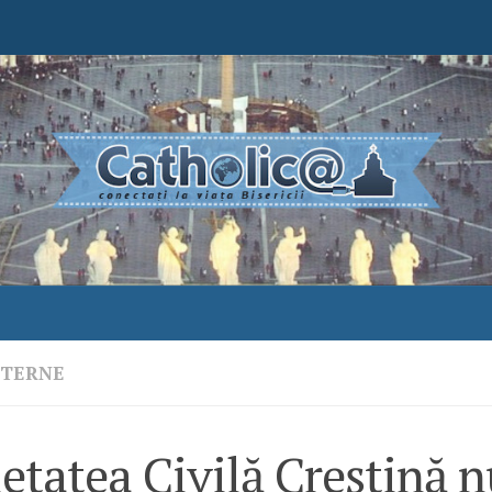
NTERNE
etatea Civilă Creştină n