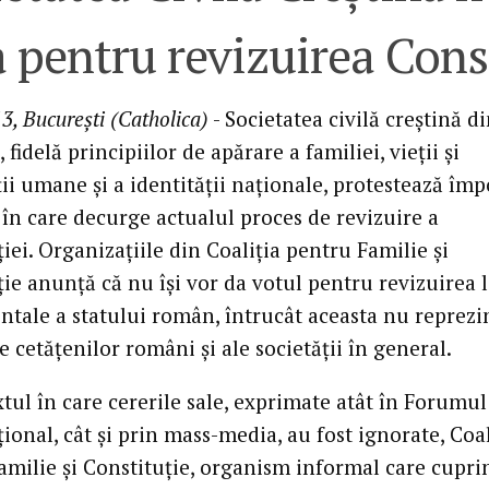
 pentru revizuirea Const
3, Bucureşti (Catholica)
- Societatea civilă creştină d
fidelă principiilor de apărare a familiei, vieţii şi
ii umane şi a identităţii naţionale, protestează împ
în care decurge actualul proces de revizuire a
iei. Organizaţiile din Coaliţia pentru Familie şi
ie anunţă că nu îşi vor da votul pentru revizuirea l
tale a statului român, întrucât aceasta nu reprezi
e cetăţenilor români şi ale societăţii în general.
tul în care cererile sale, exprimate atât în Forumul
ional, cât şi prin mass-media, au fost ignorate, Coal
amilie şi Constituţie, organism informal care cupri