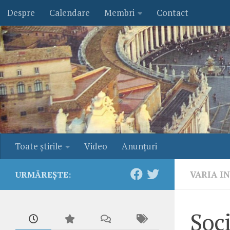
Despre
Calendare
Membri
Contact
Skip to content
Toate ştirile
Video
Anunţuri
VARIA I
URMĂREȘTE:
Soci