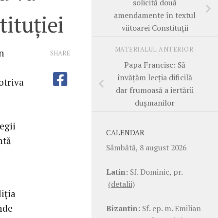
solicită două
amendamente în textul
ituţiei
viitoarei Constituţii
MATERIALUL ANTERIOR
in
SHARE
Papa Francisc: Să
învăţăm lecţia dificilă
otriva
dar frumoasă a iertării
duşmanilor
egii
CALENDAR
ntă
Sâmbătă, 8 august 2026
Latin:
Sf. Dominic, pr.
(detalii)
iţia
nde
Bizantin:
Sf. ep. m. Emilian