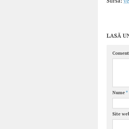
Sursa:
ve
LASĂ U
Coment
Nume
*
Site we