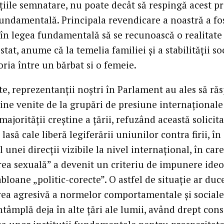
ţiile semnatare, nu poate decât să respingă acest pr
fundamentală. Principala revendicare a noastră a fo
 în legea fundamentală să se recunoască o realitate
tat, anume că la temelia familiei şi a stabilităţii so
oria între un bărbat si o femeie.
te, reprezentanţii noştri în Parlament au ales să r
ine venite de la grupări de presiune internaţionale
majorităţii creştine a ţării, refuzând această solicita
e lasă cale liberă legiferării uniunilor contra firii, în
 unei direcţii vizibile la nivel internaţional, în care
rea sexuală” a devenit un criteriu de impunere ideo
bloane „politic-corecte”. O astfel de situaţie ar duce
ea agresivă a normelor comportamentale şi sociale
tâmplă deja în alte ţări ale lumii, având drept con