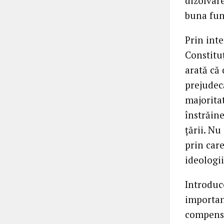
dizolvar
buna func
Prin inte
Constituţ
arată că
prejudec
majoritat
înstrăine
ţării. N
prin care
ideologi
Introduce
importanţ
compensa