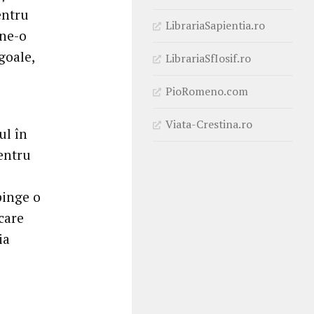
entru
LibrariaSapientia.ro
 ne-o
goale,
LibrariaSfIosif.ro
PioRomeno.com
Viata-Crestina.ro
ul în
pentru
pinge o
care
ia