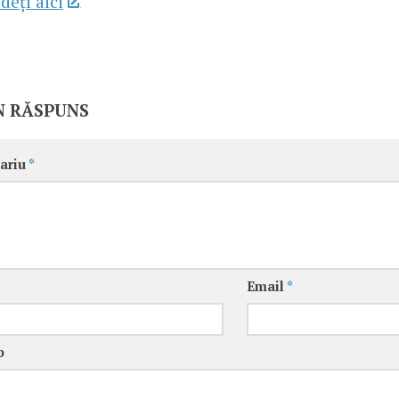
deţi aici
N RĂSPUNS
ariu
*
Email
*
b