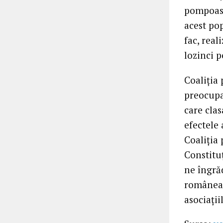
pompoase
acest po
fac, real
lozinci p
Coaliţia 
preocupa
care clas
efectele 
Coaliţia 
Constitu
ne îngrăd
româneas
asociaţii