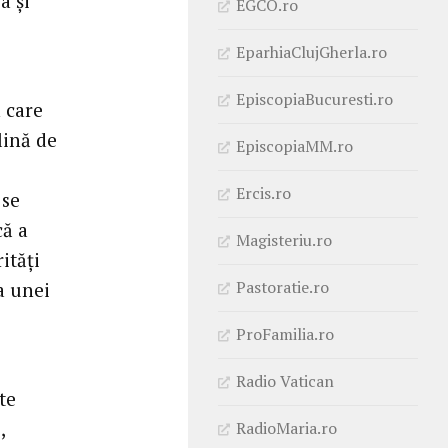
a şi
EGCO.ro
EparhiaClujGherla.ro
EpiscopiaBucuresti.ro
n care
lină de
EpiscopiaMM.ro
Ercis.ro
 se
că a
Magisteriu.ro
ităţi
Pastoratie.ro
a unei
ProFamilia.ro
Radio Vatican
te
,
RadioMaria.ro