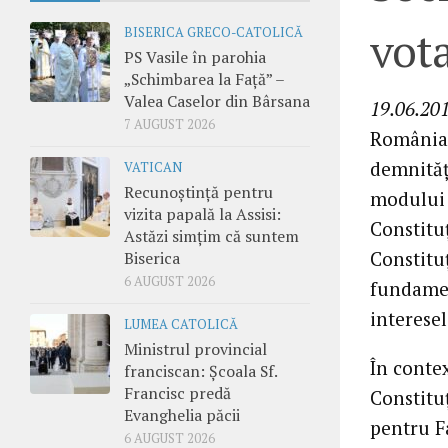
vota
BISERICA GRECO-CATOLICĂ
PS Vasile în parohia
„Schimbarea la Față” –
Valea Caselor din Bârsana
19.06.201
7 AUGUST 2026
România, 
demnităţ
VATICAN
Recunoștință pentru
modului 
vizita papală la Assisi:
Constituţ
Astăzi simțim că suntem
Constituţ
Biserica
6 AUGUST 2026
fundamen
interesel
LUMEA CATOLICĂ
Ministrul provincial
În contex
franciscan: Școala Sf.
Francisc predă
Constituţ
Evanghelia păcii
pentru F
6 AUGUST 2026