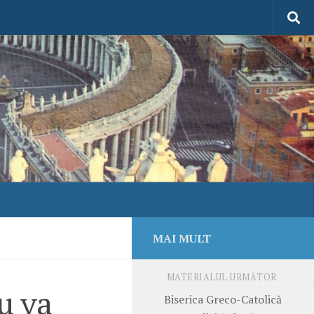
MAI MULT
MATERIALUL URMĂTOR
u va
Biserica Greco-Catolică