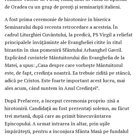
de Oradea cu un grup de preoţi şi seminarişti italieni.
A fost prima ceremonie de hirotonire în biserica
Seminarului după recenta retrocedare a acesteia. În
cadrul Liturghiei Cuvântului, la predică, PS Virgil a reliefat
principalele învăţăminte ale Evangheliei citite în ritul
bizantin în ziua pomenirii Sfântului Arhanghel Gavril.
Explicând cuvintele Mântuitorului din Evanghelia de la
Matei, a spus: „Casa despre care vorbeşte Mântuitorul
este, de fapt, credinţa noastră. Ea trebuie zidită pe stâncă,
adică pe Cristos. Este foarte important acest lucru, mai
ales acum, când suntem în Anul Credinţei”.
După Prefacere, a început ceremonia propriu-zisă a
hirotonirii. Candidaţii au fost prezentaţi solemn, au făcut
trei metanii, după care au primit binecuvântarea
Episcopului. A urmat intrarea în altar, prin uşile
împărăteşti, pentru a înconjura Sfânta Masă pe fundalul