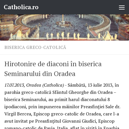
Catholica.ro
Skip to content
BISERICA GRECO-CATOLICĂ
Hirotonire de diaconi în biserica
Seminarului din Oradea
17.07.2013, Oradea (Catholica)
- Sâmbătă, 13 iulie 2013, în
parohia greco-catolică Sfântul Gheorghe din Oradea –
biserica Seminarului, au primit harul diaconatului 8
ipodiaconi, prin impunerea mâinilor Preasfinţiei Sale dr.
Virgil Bercea, Episcop greco-catolic de Oradea, care l-a
avut invitat pe Preasfinţitul Giovanni Giudici, Episcop
romano-catolic de Pavia, Italia, aflat în vizită în Eparhia