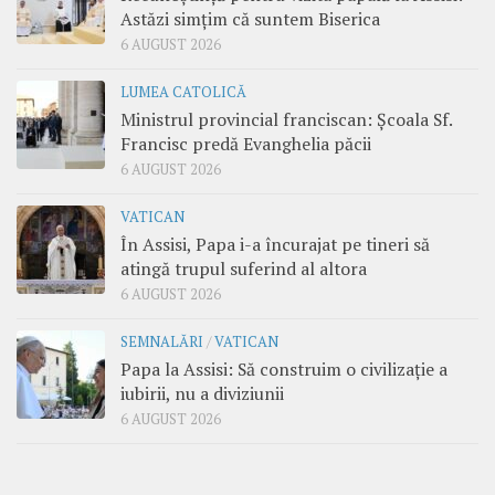
Astăzi simțim că suntem Biserica
6 AUGUST 2026
LUMEA CATOLICĂ
Ministrul provincial franciscan: Școala Sf.
Francisc predă Evanghelia păcii
6 AUGUST 2026
VATICAN
În Assisi, Papa i-a încurajat pe tineri să
atingă trupul suferind al altora
6 AUGUST 2026
SEMNALĂRI
/
VATICAN
Papa la Assisi: Să construim o civilizație a
iubirii, nu a diviziunii
6 AUGUST 2026