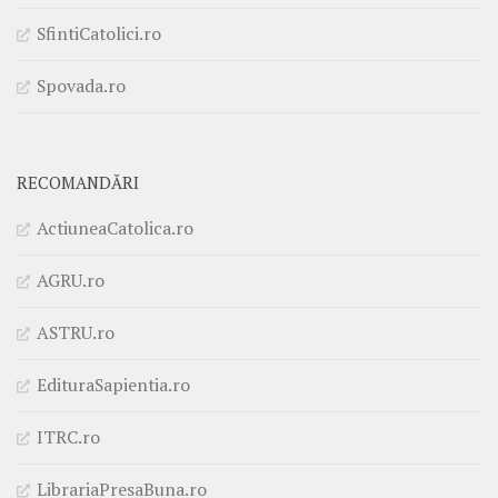
SfintiCatolici.ro
Spovada.ro
RECOMANDĂRI
ActiuneaCatolica.ro
AGRU.ro
ASTRU.ro
EdituraSapientia.ro
ITRC.ro
LibrariaPresaBuna.ro