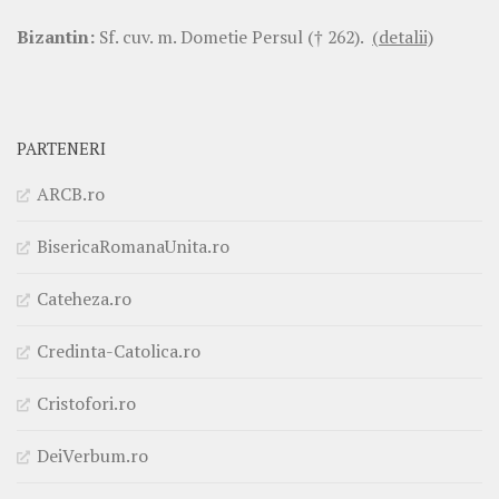
Bizantin:
Sf. cuv. m. Dometie Persul († 262).
(detalii)
PARTENERI
ARCB.ro
BisericaRomanaUnita.ro
Cateheza.ro
Credinta-Catolica.ro
Cristofori.ro
DeiVerbum.ro