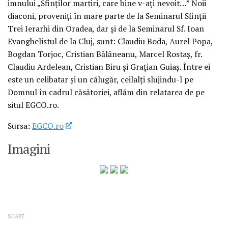
imnului „Sfinţilor martiri, care bine v-aţi nevoit…” Noii
diaconi, proveniţi în mare parte de la Seminarul Sfinţii
Trei Ierarhi din Oradea, dar şi de la Seminarul Sf. Ioan
Evanghelistul de la Cluj, sunt: Claudiu Boda, Aurel Popa,
Bogdan Torjoc, Cristian Bălăneanu, Marcel Rostaş, fr.
Claudiu Ardelean, Cristian Biru şi Graţian Guiaş. Între ei
este un celibatar şi un călugăr, ceilalţi slujindu-l pe
Domnul în cadrul căsătoriei, aflăm din relatarea de pe
situl EGCO.ro.
Sursa:
EGCO.ro
Imagini
SHARE