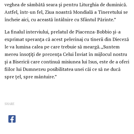
veghea de sâmbătă seara şi pentru Liturghia de duminică.
Astfel, într-un fel, Ziua noastră Mondială a Tineretului se
încheie aici, cu această întâlnire cu Sfântul Părinte.”
La finalul interviului, prelatul de Piacenza-Bobbio şi-a
exprimat speranţa că acest pelerinaj cu tinerii din Dieceză
le va lumina calea pe care trebuie să meargă. „Suntem
mereu însoţiţi de prezenţa Celui Înviat în mijlocul nostru
şi a Bisericii care continuă misiunea lui Isus, este de a oferi
fiilor lui Dumnezeu posibilitatea unei căi ce să ne ducă
spre ţel, spre mântuire.”
SHARE