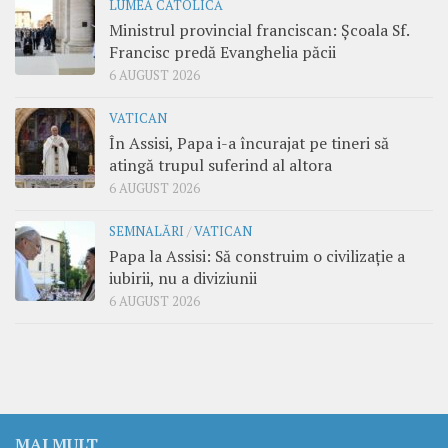
LUMEA CATOLICĂ
Ministrul provincial franciscan: Școala Sf.
Francisc predă Evanghelia păcii
6 AUGUST 2026
VATICAN
În Assisi, Papa i-a încurajat pe tineri să
atingă trupul suferind al altora
6 AUGUST 2026
SEMNALĂRI
/
VATICAN
Papa la Assisi: Să construim o civilizație a
iubirii, nu a diviziunii
6 AUGUST 2026
MAI MULT