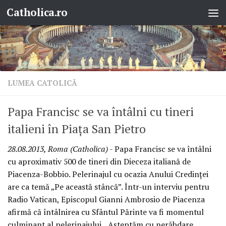
Catholica.ro
Skip to content
LUMEA CATOLICĂ
Papa Francisc se va întâlni cu tineri
italieni în Piaţa San Pietro
28.08.2013, Roma (Catholica)
- Papa Francisc se va întâlni
cu aproximativ 500 de tineri din Dieceza italiană de
Piacenza-Bobbio. Pelerinajul cu ocazia Anului Credinţei
are ca temă „Pe această stâncă”. Într-un interviu pentru
Radio Vatican, Episcopul Gianni Ambrosio de Piacenza
afirmă că întâlnirea cu Sfântul Părinte va fi momentul
culminant al pelerinajului. „Aşteptăm cu nerăbdare