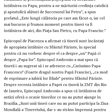
întâlnirea cu Papa, pentru a ne mărturisi credinţa catolică
şi apostolică alături de Succesorul lui Petru”, a spus
prelatul. „Este lungă călătoria pe care am făcut-o, iar cel
mai bucuros şi frumos moment pentru tineri va fi
întâlnirea de aici, din Piaţa San Pietro, cu Papa Francisc.”
Episcopul de Piacenza a afirmat că tinerii sunt încântaţi
de apropiata întâlnire cu Sfântul Părinte, în special
pentru că nu vorbesc despre el ca despre „un” Papă ci
despre „Papa lor”. Episcopul Ambrosio a mai spus că
tinerii i-au sugerat să i se adreseze cu „Carissimo Papa
Francesco” (Foarte dragul nostru Papă Francisc), „ca mod
de exprimare a iubirii lor filiale” pentru Sfântul Părinte.
Despre recenta întâlnire a Papei cu tinerii la ZMT din Rio
de Janeiro, Episcopul Ambrosio a spus că întâlnirea de
astăzi oferă o ocazie tinerilor ce nu au putut ajunge în
Brazilia. „Sunt unii tineri care nu au putut participa la Ziua
Mondială a Tineretului, dar s-au strâns împreună pentru