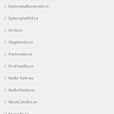
EpiscopiaBucuresti.ro
EpiscopiaMM.ro
Ercis.ro
Magisteriu.ro
Pastoratie.ro
ProFamilia.ro
Radio Vatican
RadioMaria.ro
SfintiCatolici.ro
Spovada.ro