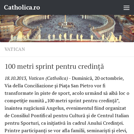
Catholica.ro
Skip to content
VATICAN
100 metri sprint pentru credinţă
18.10.2013, Vatican (Catholica)
- Duminică, 20 octombrie,
Via della Conciliazione şi Piaţa San Pietro vor fi
transformate în piste de sport, acolo urmând să aibă loc o
competiţie numită „100 metri sprint pentru credinţă”,
înaintea rugăciunii Angelus, evenimentul fiind organizat
de Consiliul Pontifical pentru Cultură şi de Centrul Italian
pentru Sporturi, ca iniţiativă în cadrul Anului Credinţei.
Printre participanţi se vor afla familii, seminarişti şi elevi,