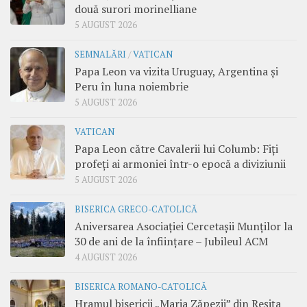
două surori morinelliane
5 AUGUST 2026
SEMNALĂRI
/
VATICAN
Papa Leon va vizita Uruguay, Argentina și
Peru în luna noiembrie
5 AUGUST 2026
VATICAN
Papa Leon către Cavalerii lui Columb: Fiți
profeți ai armoniei într-o epocă a diviziunii
5 AUGUST 2026
BISERICA GRECO-CATOLICĂ
Aniversarea Asociației Cercetașii Munților la
30 de ani de la înființare – Jubileul ACM
4 AUGUST 2026
BISERICA ROMANO-CATOLICĂ
Hramul bisericii „Maria Zăpezii” din Reșița