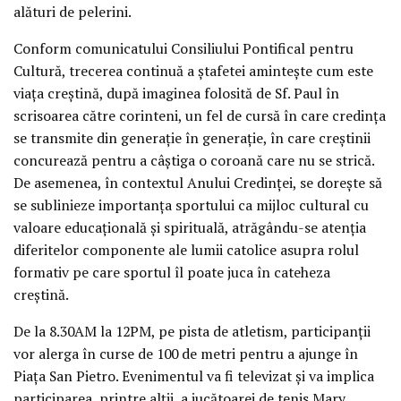
alături de pelerini.
Conform comunicatului Consiliului Pontifical pentru
Cultură, trecerea continuă a ştafetei aminteşte cum este
viaţa creştină, după imaginea folosită de Sf. Paul în
scrisoarea către corinteni, un fel de cursă în care credinţa
se transmite din generaţie în generaţie, în care creştinii
concurează pentru a câştiga o coroană care nu se strică.
De asemenea, în contextul Anului Credinţei, se doreşte să
se sublinieze importanţa sportului ca mijloc cultural cu
valoare educaţională şi spirituală, atrăgându-se atenţia
diferitelor componente ale lumii catolice asupra rolul
formativ pe care sportul îl poate juca în cateheza
creştină.
De la 8.30AM la 12PM, pe pista de atletism, participanţii
vor alerga în curse de 100 de metri pentru a ajunge în
Piaţa San Pietro. Evenimentul va fi televizat şi va implica
participarea, printre alţii, a jucătoarei de tenis Mary