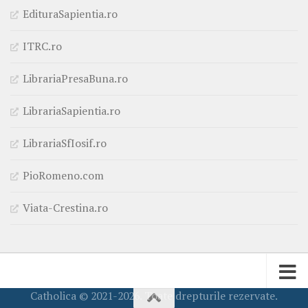
EdituraSapientia.ro
ITRC.ro
LibrariaPresaBuna.ro
LibrariaSapientia.ro
LibrariaSfIosif.ro
PioRomeno.com
Viata-Crestina.ro
Catholica © 2021-2026. Toate drepturile rezervate.