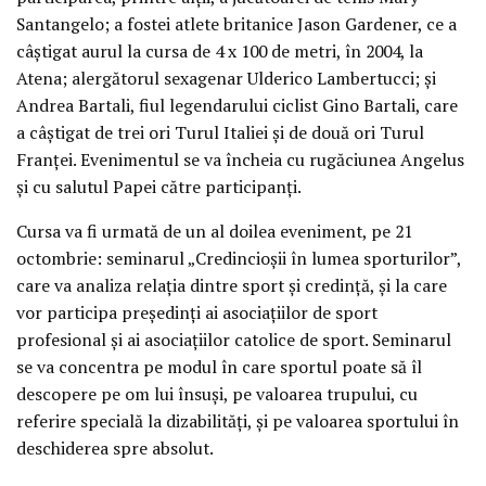
Santangelo; a fostei atlete britanice Jason Gardener, ce a
câştigat aurul la cursa de 4 x 100 de metri, în 2004, la
Atena; alergătorul sexagenar Ulderico Lambertucci; şi
Andrea Bartali, fiul legendarului ciclist Gino Bartali, care
a câştigat de trei ori Turul Italiei şi de două ori Turul
Franţei. Evenimentul se va încheia cu rugăciunea Angelus
şi cu salutul Papei către participanţi.
Cursa va fi urmată de un al doilea eveniment, pe 21
octombrie: seminarul „Credincioşii în lumea sporturilor”,
care va analiza relaţia dintre sport şi credinţă, şi la care
vor participa preşedinţi ai asociaţiilor de sport
profesional şi ai asociaţiilor catolice de sport. Seminarul
se va concentra pe modul în care sportul poate să îl
descopere pe om lui însuşi, pe valoarea trupului, cu
referire specială la dizabilităţi, şi pe valoarea sportului în
deschiderea spre absolut.