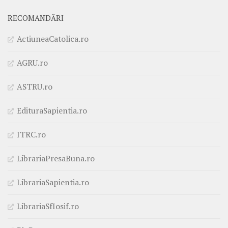
RECOMANDĂRI
ActiuneaCatolica.ro
AGRU.ro
ASTRU.ro
EdituraSapientia.ro
ITRC.ro
LibrariaPresaBuna.ro
LibrariaSapientia.ro
LibrariaSfIosif.ro