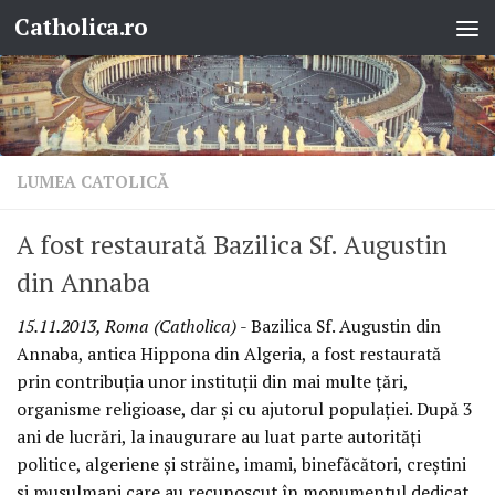
Catholica.ro
Skip to content
LUMEA CATOLICĂ
A fost restaurată Bazilica Sf. Augustin
din Annaba
15.11.2013, Roma (Catholica)
- Bazilica Sf. Augustin din
Annaba, antica Hippona din Algeria, a fost restaurată
prin contribuţia unor instituţii din mai multe ţări,
organisme religioase, dar şi cu ajutorul populaţiei. După 3
ani de lucrări, la inaugurare au luat parte autorităţi
politice, algeriene şi străine, imami, binefăcători, creştini
şi musulmani care au recunoscut în monumentul dedicat