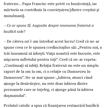
fraterne… Papa Francisc este privit cu bunăvoinţă, iar
mărturia sa contribuie la convieţuirea [dintre creştini şi
musulmani].
– Ce ar spune Sf. Augustin despre renovarea fraternă a
bazilicii sale?
– De câteva ori l-am întrebat acest lucru! Cred că ne-ar
spune ceea ce le spunea credincioşilor săi: „Pentru noi, a
trăi înseamnă să iubeşti. Viaţa noastră este bucurie, este
mişcarea sufletului pentru toţi”. Cred că ne-ar repeta:
„Continuaţi să iubiţi. Relaţia fraternă nu este un simplu
raport de la om la om, ci o relaţie cu Dumnezeu în
Dumnezeu”. Ne-ar mai spune: „Iubirea, atunci când
ajunge la desăvârşire, nu este doar iubirea dintre
persoanele care se înţeleg, ci ajunge până la iubirea
duşmanului”.
Prelatul catolic a spus că finanţarea restaurării bazilicii