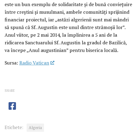
este un bun exemplu de solidaritate şi de bună convieţuire
între creştini şi musulmani, ambele comunităţi sprijinind
financiar proiectul, iar „astăzi algerienii sunt mai mândri
să spună că Sf. Augustin este unul dintre strămoşii lor”.
Anul viitor, pe 2 mai 2014, la împlinirea a 5 ani de la
ridicarea Sanctuarului Sf. Augustin la gradul de Bazilică,
va începe „Anul augustinian” pentru biserica locală.
Sursa:
Radio Vatican
SHARE
Etichete:
Algeria