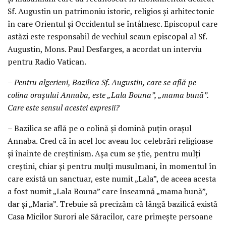
Sf. Augustin un patrimoniu istoric, religios şi arhitectonic
în care Orientul şi Occidentul se întâlnesc. Episcopul care
astăzi este responsabil de vechiul scaun episcopal al Sf.
Augustin, Mons. Paul Desfarges, a acordat un interviu
pentru Radio Vatican.
– Pentru algerieni, Bazilica Sf. Augustin, care se află pe
colina oraşului Annaba, este „Lala Bouna”, „mama bună”.
Care este sensul acestei expresii?
– Bazilica se află pe o colină şi domină puţin oraşul
Annaba. Cred că în acel loc aveau loc celebrări religioase
şi înainte de creştinism. Aşa cum se ştie, pentru mulţi
creştini, chiar şi pentru mulţi musulmani, în momentul în
care există un sanctuar, este numit „Lala”, de aceea acesta
a fost numit „Lala Bouna” care înseamnă „mama bună”,
dar şi „Maria”. Trebuie să precizăm că lângă bazilică există
Casa Micilor Surori ale Săracilor, care primeşte persoane