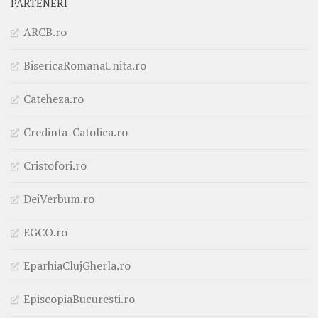
PARTENERI
ARCB.ro
BisericaRomanaUnita.ro
Cateheza.ro
Credinta-Catolica.ro
Cristofori.ro
DeiVerbum.ro
EGCO.ro
EparhiaClujGherla.ro
EpiscopiaBucuresti.ro