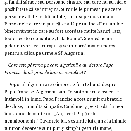
şi familii sărace sau persoane singure sau care nu au nici o
posibilitate să se întreţină. Surorile le primesc pe aceste
persoane aflate în dificultate, chiar şi pe musulmani.
Persoanele care vin ştiu că se află pe un loc sfânt, un loc
binecuvântat în care au fost acordate multe haruri. Iată,
toate acestea constituie „Lala Bouna”. Sper că acum
pelerinii vor avea curajul să se întoarcă mai numeroşi
pentru a călca pe urmele Sf. Augustin.
– Care este părerea pe care algerienii o au despre Papa
Francisc după primele luni de pontificat?
– Poporul algerian are o impresie foarte bună despre
Papa Francisc. Algerienii sunt în sintonie cu ceea ce se
întâmplă în lume. Papa Francisc a fost primit cu braţele
deschise, cu multă simpatie. Când merg pe stradă, lumea
îmi spune de multe ori: „Ah, acest Papă este
nemaipomenit!” Cuvintele lui, gesturile lui ajung la inimile
tuturor, deoarece sunt pur şi simplu gesturi umane,