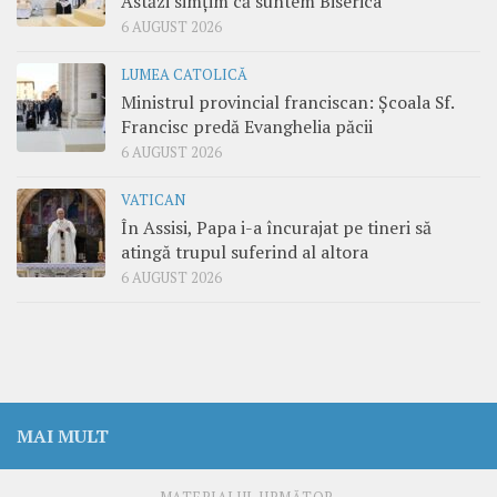
Astăzi simțim că suntem Biserica
6 AUGUST 2026
LUMEA CATOLICĂ
Ministrul provincial franciscan: Școala Sf.
Francisc predă Evanghelia păcii
6 AUGUST 2026
VATICAN
În Assisi, Papa i-a încurajat pe tineri să
atingă trupul suferind al altora
6 AUGUST 2026
MAI MULT