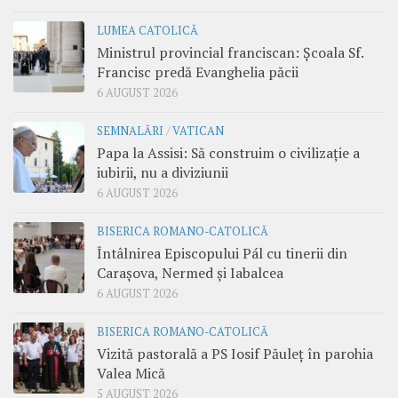
LUMEA CATOLICĂ
Ministrul provincial franciscan: Școala Sf.
Francisc predă Evanghelia păcii
6 AUGUST 2026
SEMNALĂRI
/
VATICAN
Papa la Assisi: Să construim o civilizație a
iubirii, nu a diviziunii
6 AUGUST 2026
BISERICA ROMANO-CATOLICĂ
Întâlnirea Episcopului Pál cu tinerii din
Carașova, Nermed și Iabalcea
6 AUGUST 2026
BISERICA ROMANO-CATOLICĂ
Vizită pastorală a PS Iosif Păuleț în parohia
Valea Mică
5 AUGUST 2026