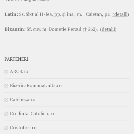
Latin:
Ss. Sixt al II-lea, pp. şi îns., m. ; Caietan, pr.
(detalii)
Bizantin:
Sf. cuv. m. Dometie Persul († 262).
(detalii)
PARTENERI
ARCB.ro
BisericaRomanaUnita.ro
Cateheza.ro
Credinta-Catolica.ro
Cristofori.ro