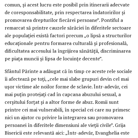
comun, şi acest lucru este posibil prin itinerarii adecvate
de coresponsabilitate, prin respectarea îndatoririlor şi
promovarea drepturilor fiecărei persoane”. Pontiful a
remarcat să printre cauzele sărăciei în diferitele sectoare
ale populaţiei există factori precum „o lipsă a structurilor
educaţionale pentru formarea culturală şi profesională,
dificultatea accesului la îngrijirea sănătăţii, discriminarea
pe piaţa muncii şi lipsa de locuinţe decente”.
Sfântul Părinte a adăugat că în timp ce aceste rele sociale
îi afectează pe toţi, „cele mai slabe grupuri devin cel mai
uşor victime ale noilor forme de sclavie. Într-adevăr, cei
mai puţin protejaţi cad în capcana abuzului sexual, a
cerşitului forţat şi a altor forme de abuz. Romii sunt
printre cei mai vulnerabili, în special cei care nu primesc
nici un ajutor cu privire la integrarea sau promovarea
persoanei în diferitele dimensiuni ale vieţii civile”. Grija
Bisericii este relevantă aici: „Într-adevăr, Evanghelia este