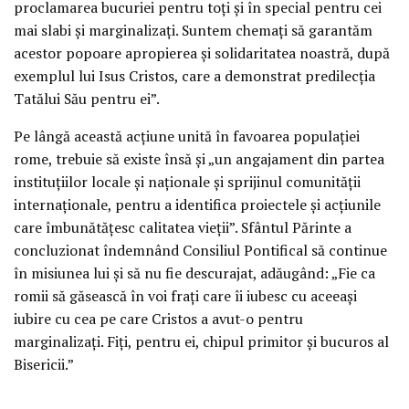
proclamarea bucuriei pentru toţi şi în special pentru cei
mai slabi şi marginalizaţi. Suntem chemaţi să garantăm
acestor popoare apropierea şi solidaritatea noastră, după
exemplul lui Isus Cristos, care a demonstrat predilecţia
Tatălui Său pentru ei”.
Pe lângă această acţiune unită în favoarea populaţiei
rome, trebuie să existe însă şi „un angajament din partea
instituţiilor locale şi naţionale şi sprijinul comunităţii
internaţionale, pentru a identifica proiectele şi acţiunile
care îmbunătăţesc calitatea vieţii”. Sfântul Părinte a
concluzionat îndemnând Consiliul Pontifical să continue
în misiunea lui şi să nu fie descurajat, adăugând: „Fie ca
romii să găsească în voi fraţi care îi iubesc cu aceeaşi
iubire cu cea pe care Cristos a avut-o pentru
marginalizaţi. Fiţi, pentru ei, chipul primitor şi bucuros al
Bisericii.”