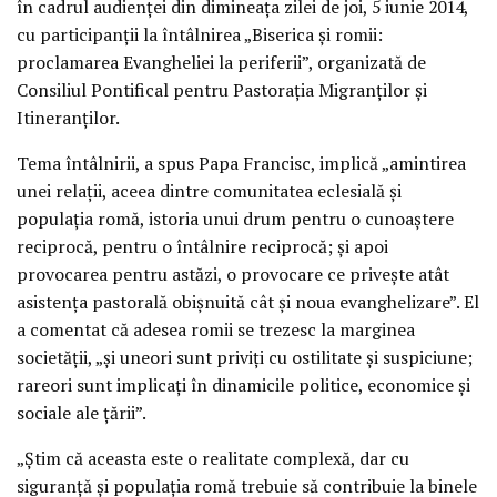
în cadrul audienţei din dimineaţa zilei de joi, 5 iunie 2014,
cu participanţii la întâlnirea „Biserica şi romii:
proclamarea Evangheliei la periferii”, organizată de
Consiliul Pontifical pentru Pastoraţia Migranţilor şi
Itineranţilor.
Tema întâlnirii, a spus Papa Francisc, implică „amintirea
unei relaţii, aceea dintre comunitatea eclesială şi
populaţia romă, istoria unui drum pentru o cunoaştere
reciprocă, pentru o întâlnire reciprocă; şi apoi
provocarea pentru astăzi, o provocare ce priveşte atât
asistenţa pastorală obişnuită cât şi noua evanghelizare”. El
a comentat că adesea romii se trezesc la marginea
societăţii, „şi uneori sunt priviţi cu ostilitate şi suspiciune;
rareori sunt implicaţi în dinamicile politice, economice şi
sociale ale ţării”.
„Ştim că aceasta este o realitate complexă, dar cu
siguranţă şi populaţia romă trebuie să contribuie la binele