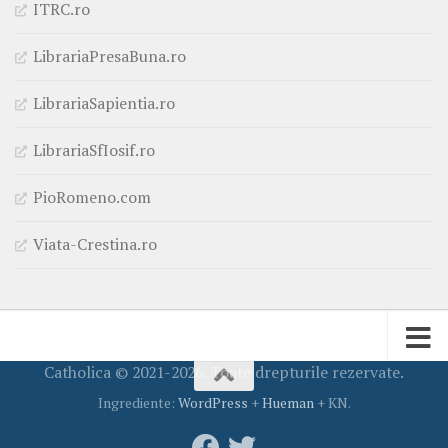
ITRC.ro
LibrariaPresaBuna.ro
LibrariaSapientia.ro
LibrariaSfIosif.ro
PioRomeno.com
Viata-Crestina.ro
Catholica © 2021-2026. Toate drepturile rezervate.
Ingrediente:
WordPress
+
Hueman
+ KN.