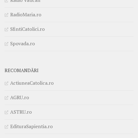
Radio Vatican
RadioMaria.ro
SfintiCatolici.ro
Spovada.ro
RECOMANDĂRI
ActiuneaCatolica.ro
AGRU.ro
ASTRU.ro
EdituraSapientia.ro