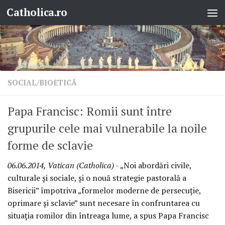
Catholica.ro
Skip to content
SOCIAL/BIOETICĂ
Papa Francisc: Romii sunt între
grupurile cele mai vulnerabile la noile
forme de sclavie
06.06.2014, Vatican (Catholica)
- „Noi abordări civile,
culturale şi sociale, şi o nouă strategie pastorală a
Bisericii” împotriva „formelor moderne de persecuţie,
oprimare şi sclavie” sunt necesare în confruntarea cu
situaţia romilor din întreaga lume, a spus Papa Francisc