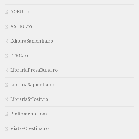
AGRU.ro
ASTRU.ro
EdituraSapientia.ro
ITRC.ro
LibrariaPresaBuna.ro
LibrariaSapientia.ro
LibrariaSfIosif.ro
PioRomeno.com
Viata-Crestina.ro