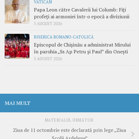
VATICAN
Papa Leon către Cavalerii lui Columb: Fiți
profeți ai armoniei într-o epocă a diviziunii
5 AUGUST 2026
BISERICA ROMANO-CATOLICĂ
Episcopul de Chișinău a administrat Mirului
în parohia „Ss Ap Petru și Paul” din Onești
5 AUGUST 2026
MAI MULT
MATERIALUL URMĂTOR
Ziua de 11 octombrie este declarată prin lege „Ziua
Şcolii Ardelene”