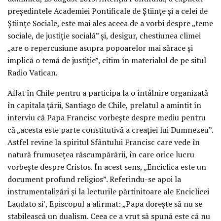
președintele Academiei Pontificale de Științe și a celei de
Științe Sociale, este mai ales aceea de a vorbi despre „teme
sociale, de justiție socială” și, desigur, chestiunea climei
„are o repercusiune asupra popoarelor mai sărace și
implică o temă de justiție”, citim în materialul de pe situl
Radio Vatican.
Aflat în Chile pentru a participa la o întâlnire organizată
în capitala țării, Santiago de Chile, prelatul a amintit în
interviu că Papa Francisc vorbește despre mediu pentru
că „acesta este parte constitutivă a creației lui Dumnezeu”.
Astfel revine la spiritul Sfântului Francisc care vede în
natură frumusețea răscumpărării, în care orice lucru
vorbește despre Cristos. În acest sens, „Enciclica este un
document profund religios”. Referindu-se apoi la
instrumentalizări și la lecturile părtinitoare ale Enciclicei
Laudato si’, Episcopul a afirmat: „Papa dorește să nu se
stabilească un dualism. Ceea ce a vrut să spună este că nu