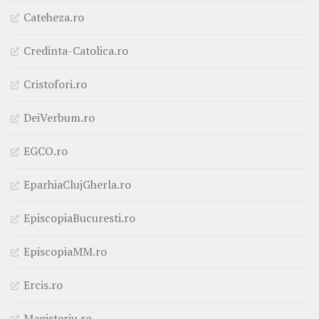
Cateheza.ro
Credinta-Catolica.ro
Cristofori.ro
DeiVerbum.ro
EGCO.ro
EparhiaClujGherla.ro
EpiscopiaBucuresti.ro
EpiscopiaMM.ro
Ercis.ro
Magisteriu.ro