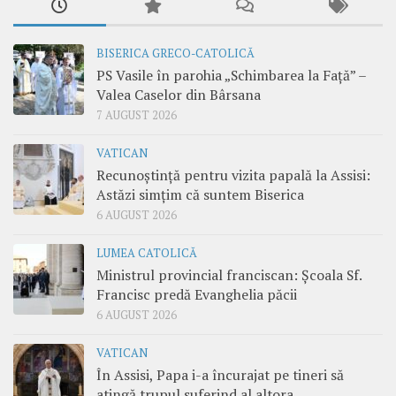
BISERICA GRECO-CATOLICĂ
PS Vasile în parohia „Schimbarea la Față” –
Valea Caselor din Bârsana
7 AUGUST 2026
VATICAN
Recunoștință pentru vizita papală la Assisi:
Astăzi simțim că suntem Biserica
6 AUGUST 2026
LUMEA CATOLICĂ
Ministrul provincial franciscan: Școala Sf.
Francisc predă Evanghelia păcii
6 AUGUST 2026
VATICAN
În Assisi, Papa i-a încurajat pe tineri să
atingă trupul suferind al altora