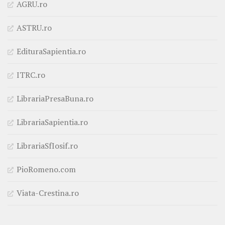
AGRU.ro
ASTRU.ro
EdituraSapientia.ro
ITRC.ro
LibrariaPresaBuna.ro
LibrariaSapientia.ro
LibrariaSfIosif.ro
PioRomeno.com
Viata-Crestina.ro