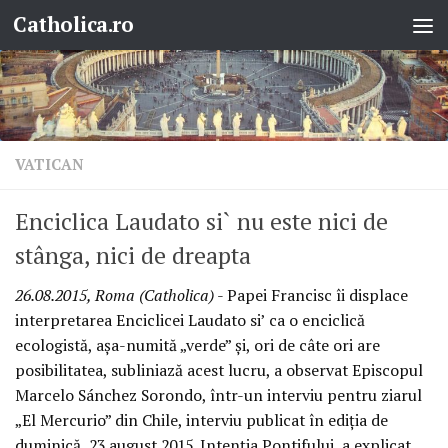
Catholica.ro
Skip to content
VATICAN
Enciclica Laudato si` nu este nici de
stânga, nici de dreapta
26.08.2015, Roma (Catholica)
- Papei Francisc îi displace
interpretarea Enciclicei Laudato si’ ca o enciclică
ecologistă, așa-numită „verde” și, ori de câte ori are
posibilitatea, subliniază acest lucru, a observat Episcopul
Marcelo Sánchez Sorondo, într-un interviu pentru ziarul
„El Mercurio” din Chile, interviu publicat în ediția de
duminică, 23 august 2015. Intenția Pontifului, a explicat