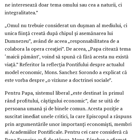
ne interesează doar tema omului sau cea a naturii, ci
integralitatea.”
„Omul nu trebuie considerat un dușman al mediului, ci
unica ființă creată după chipul și asemănarea lui
Dumnezeu”, având de aceea „responsabilitatea de a
colabora la opera creației”. De aceea, „Papa citează tema
‘maicii pământ’, voind să spună că fără acesta nu există
viață.” Referitor la reflecția Pontifului despre actualul
model economic, Mons. Sanchez Sorondo a explicat că
este vorba despre „o viziune a doctrinei sociale”.
Pentru Papa, sistemul liberal „este destinat în primul
rând profitului, câștigului economic”, dar se uită de
persoana umană și de binele comun. Acesta poziție a
suscitat imediat unele critici, la care Episcopul a răspuns
prin argumentările unor importanți economiști, membri
ai Academiilor Pontificale. Pentru cei care consideră că
Papa Francisc ar fi de stânga, Mons. Sánchez a afirmat