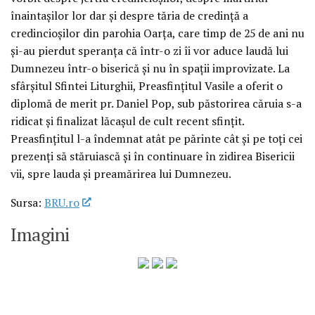
înaintașilor lor dar și despre tăria de credință a
credincioșilor din parohia Oarța, care timp de 25 de ani nu
și-au pierdut speranța că într-o zi îi vor aduce laudă lui
Dumnezeu într-o biserică și nu în spații improvizate. La
sfârșitul Sfintei Liturghii, Preasfințitul Vasile a oferit o
diplomă de merit pr. Daniel Pop, sub păstorirea căruia s-a
ridicat și finalizat lăcașul de cult recent sfințit.
Preasfințitul l-a îndemnat atât pe părinte cât și pe toți cei
prezenți să stăruiască și în continuare în zidirea Bisericii
vii, spre lauda și preamărirea lui Dumnezeu.
Sursa:
BRU.ro
Imagini