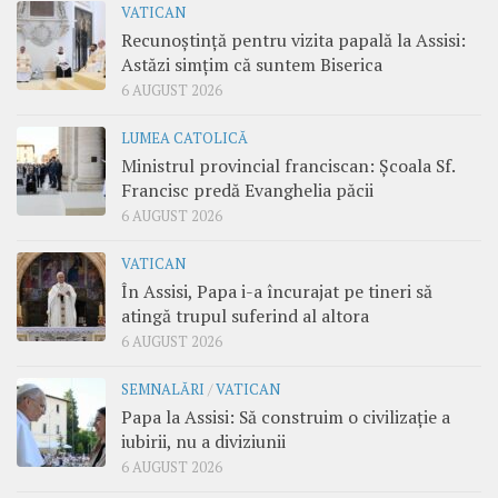
VATICAN
Recunoștință pentru vizita papală la Assisi:
Astăzi simțim că suntem Biserica
6 AUGUST 2026
LUMEA CATOLICĂ
Ministrul provincial franciscan: Școala Sf.
Francisc predă Evanghelia păcii
6 AUGUST 2026
VATICAN
În Assisi, Papa i-a încurajat pe tineri să
atingă trupul suferind al altora
6 AUGUST 2026
SEMNALĂRI
/
VATICAN
Papa la Assisi: Să construim o civilizație a
iubirii, nu a diviziunii
6 AUGUST 2026