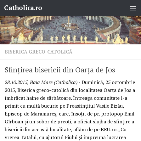
Catholica.ro
Skip to content
BISERICA GRECO-CATOLICĂ
Sfințirea bisericii din Oarța de Jos
28.10.2015, Baia Mare (Catholica)
- Duminică, 25 octombrie
2015, Biserica greco-catolică din localitatea Oarța de Jos a
îmbrăcat haine de sărbătoare. Întreaga comunitate l-a
primit cu multă bucurie pe Preasfințitul Vasile Bizău,
Episcop de Maramureș, care, însoțit de pr. protopop Emil
Gîrboan și un sobor de preoți, a oficiat slujba de sfințire a
bisericii din această localitate, aflăm de pe BRU.ro. „Cu
vrerea Tatălui, cu ajutorul Fiului și împreună lucrarea