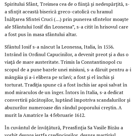
Spiritului Sfânt, Treimea cea de o ființă și nedespărțită, s-
a sfințit această biserică greco-catolică cu hramul
Înălțarea Sfintei Cruci (…) prin punerea sfintelor moaște
ale Sfântului Iosif din Leonessa”, s-a citit în hrisovul care
a fost pus în masa sfântului altar.
Sfântul Iosif s-a născut la Leonessa, Italia, în 1556.
Intrând în Ordinul Capucinilor, a devenit preot și a dus o
viață de mare austeritate. Trimis la Constantinopol cu
scopul de a pune bazele unei misiuni, s-a dăruit pentru a-i
mângâia și a-i elibera pe sclavi; a fost și el închis și
torturat. Tradiția spune că a fost închis iar apoi salvat în
mod miraculos de un înger. Întors în Italia, s-a dedicat
convertirii păcătoșilor, luptând împotriva scandalurilor și
abuzurilor numeroase din rândul poporului creștin. A
murit la Amatrice la 4 februarie 1612.
În cuvântul de învățătură, Preasfinția Sa Vasile Bizău a
vorbit despre jertfa credincioșilor, despre martiriul