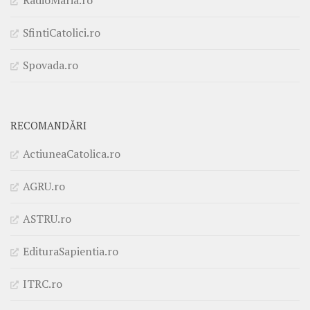
RadioMaria.ro
SfintiCatolici.ro
Spovada.ro
RECOMANDĂRI
ActiuneaCatolica.ro
AGRU.ro
ASTRU.ro
EdituraSapientia.ro
ITRC.ro