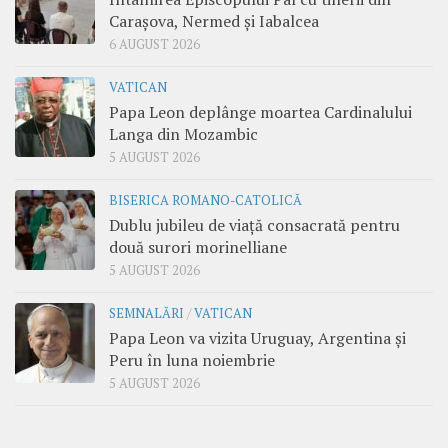
Carașova, Nermed și Iabalcea
6 AUGUST 2026
VATICAN
Papa Leon deplânge moartea Cardinalului
Langa din Mozambic
5 AUGUST 2026
BISERICA ROMANO-CATOLICĂ
Dublu jubileu de viață consacrată pentru
două surori morinelliane
5 AUGUST 2026
SEMNALĂRI
/
VATICAN
Papa Leon va vizita Uruguay, Argentina și
Peru în luna noiembrie
5 AUGUST 2026