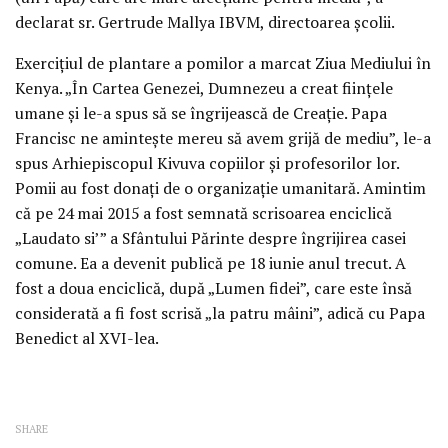
declarat sr. Gertrude Mallya IBVM, directoarea școlii.
Exercițiul de plantare a pomilor a marcat Ziua Mediului în
Kenya. „În Cartea Genezei, Dumnezeu a creat ființele
umane și le-a spus să se îngrijească de Creație. Papa
Francisc ne amintește mereu să avem grijă de mediu”, le-a
spus Arhiepiscopul Kivuva copiilor și profesorilor lor.
Pomii au fost donați de o organizație umanitară. Amintim
că pe 24 mai 2015 a fost semnată scrisoarea enciclică
„Laudato si’” a Sfântului Părinte despre îngrijirea casei
comune. Ea a devenit publică pe 18 iunie anul trecut. A
fost a doua enciclică, după „Lumen fidei”, care este însă
considerată a fi fost scrisă „la patru mâini”, adică cu Papa
Benedict al XVI-lea.
SHARE