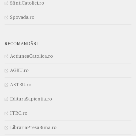
SfintiCatolici.ro
Spovada.ro
RECOMANDĂRI
ActiuneaCatolica.ro
AGRU.ro
ASTRU.ro
EdituraSapientia.ro
ITRC.ro
LibrariaPresaBuna.ro