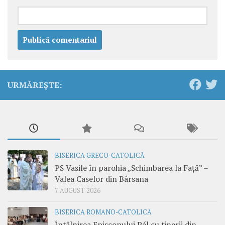
URMĂREȘTE:
BISERICA GRECO-CATOLICĂ
PS Vasile în parohia „Schimbarea la Față” –
Valea Caselor din Bârsana
7 AUGUST 2026
BISERICA ROMANO-CATOLICĂ
Întâlnirea Episcopului Pál cu tinerii din