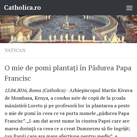
Catholica.ro
Skip to content
VATICAN
O mie de pomi plantați în Pădurea Papa
Francisc
12.04.2016, Roma (Catholica)
- Arhiepiscopul Martin Kivuva
de Mombasa, Kenya, a condus sute de copii de la școala
mănăstirii Loreto și pe profesorii lor în plantarea a peste
o mie de pomi în ceea ce va purta numele „pădurea Papa
Francisc”. „I-am dat acest nume în cinstea Papei care are
marea dorință ca ceea ce a creat Dumnezeu să fie îngrijit;
(un Papă) care are mare afecțiune pentru mediu”, a