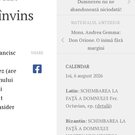
Dumnezeu nu ne
abandonează niciodată!
învins
MATERIALUL ANTERIOR
Mons. Andrea Gemma:
Don Orione. O inimă fără
margini
ancisc
SHARE
CALENDAR
ez (are
Joi, 6 august 2026
mului
i
Latin:
SCHIMBAREA LA
at
FAŢĂ A DOMNULUI Fer.
Octavian, ep.
(detalii)
nsider
Bizantin:
SCHIMBAREA LA
FAŢĂ A DOMNULUI