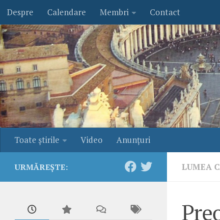
Despre
Calendare
Membri
Contact
Skip to content
Toate ştirile
Video
Anunţuri
LUMEA C
URMĂREȘTE:
Preo