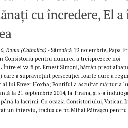
nați cu încredere, El a 
ea
6, Roma (Catholica)
- Sâmbătă 19 noiembrie, Papa Fr
un Consistoriu pentru numirea a treisprezece noi
. Între ei va fi pr. Ernest Simoni, bătrân preot alban
) care a supraviețuit persecuției foarte dure a regi
 al lui Enver Hoxha; Pontiful a ascultat mărturia lu
tă la 21 septembrie 2014, la Tirana, și s-a înduioș
până la lacrimi. Cu ocazia Consistoriului, Vatican I
itat un interviu, tradus de pr. Mihai Pătrașcu pentru