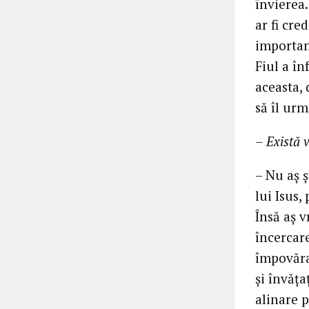
învierea
ar fi cre
important
Fiul a în
aceasta, 
să îl urm
– Există 
– Nu aș 
lui Isus,
Însă aș v
încercare
împovăra
și învăța
alinare p