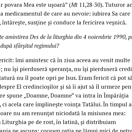
ar povara Mea este ușoară” (
Mt
11,28-30). Tuturor a
 da medicamentul de care au nevoie: iubirea Sa care
întărește, susține și conduce la fericirea veșnică.
te amintirea Dvs de la liturghia din 4 noiembrie 1990, 
 după sfârșitul regimului?
ricit: îmi amintesc că în ziua aceea au venit multe
 nu își pierduseră speranța, nu își pierduseră cred
tatură nu îl poate opri pe Isus. Eram fericit că pot s
espre El credincioșilor și să îi ajut să îl urmeze pen
are spune „Doamne, Doamne” va intra în Împărăția
, ci acela care împlinește voința Tatălui. În timpul 
soare nu am renunțat niciodată la misiunea mea:
iturghia pe de rost, în latină, și distribuiam
ania pe ascuns: coceam ostia pe lămpi mici de petro