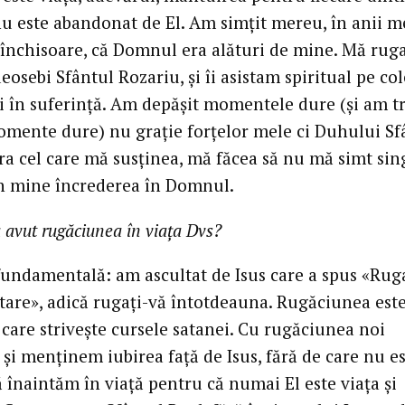
u este abandonat de El. Am simțit mereu, în anii m
 închisoare, că Domnul era alături de mine. Mă ru
eosebi Sfântul Rozariu, și îi asistam spiritual pe col
ți în suferință. Am depășit momentele dure (și am tr
mente dure) nu grație forțelor mele ci Duhului Sf
era cel care mă susținea, mă făcea să nu mă simt sin
n mine încrederea în Domnul.
a avut rugăciunea în viața Dvs?
 fundamentală: am ascultat de Isus care a spus «Rug
etare», adică rugați-vă întotdeauna. Rugăciunea est
 care strivește cursele satanei. Cu rugăciunea noi
și menținem iubirea față de Isus, fără de care nu e
ă înaintăm în viață pentru că numai El este viața și