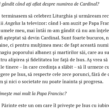
i gândit când ați aflat despre numirea de Cardinal?
 terminasem să celebrez Liturghia și urmăream rec
ii
Angelus
la televizor: când l-am auzit pe Papa Fra
numele meu, mai întâi m-am gândit că nu am înțele
i așteptat să devin Cardinal. Sunt foarte bucuros, 
ine, ci pentru mulțimea mea: de fapt această numi
agiu poporului albanez și martirilor săi, care au su
ru alipirea și fidelitatea lor față de Isus. Aș vrea să
le tinere – în care credința a slăbit – să îl urmeze c
gere pe Isus, să respecte cele zece porunci, fără de 
 și nici o societate nu poate înainta și progresa.
imește mai mult la Papa Francisc?
 Părinte este un om care îl privește pe Isus cu iubire