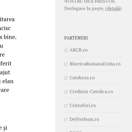
NOSTRU ISUS HRISTOS.
Dezlegare la pește.
(detalii)
itarea
ncisc
s bine.
PARTENERI
nu
ARCB.ro
re
ferit
BisericaRomanaUnita.ro
 ajut
Cateheza.ro
u elan
care
Credinta-Catolica.ro
Cristofori.ro
DeiVerbum.ro
 și