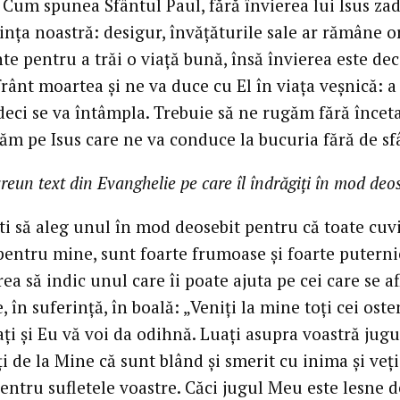
. Cum spunea Sfântul Paul, fără învierea lui Isus za
dința noastră: desigur, învățăturile sale ar rămâne 
e pentru a trăi o viață bună, însă învierea este dec
frânt moartea și ne va duce cu El în viața veșnică: a
deci se va întâmpla. Trebuie să ne rugăm fără înceta
ăm pe Isus care ne va conduce la bucuria fără de sfâ
vreun text din Evanghelie pe care îl îndrăgiți în mod deo
ști să aleg unul în mod deosebit pentru că toate cuv
 pentru mine, sunt foarte frumoase și foarte puterni
rea să indic unul care îi poate ajuta pe cei care se af
, în suferință, în boală: „Veniți la mine toți cei osten
ți și Eu vă voi da odihnă. Luați asupra voastră jug
ți de la Mine că sunt blând și smerit cu inima și veți
entru sufletele voastre. Căci jugul Meu este lesne d