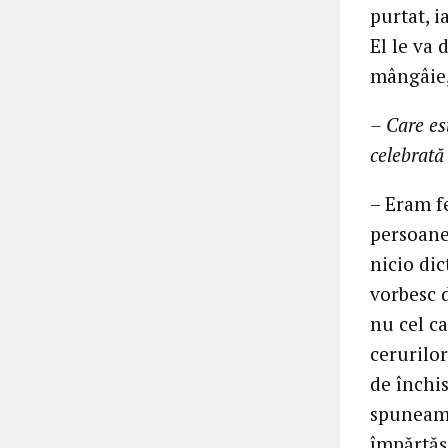
purtat, i
El le va
mângâie, 
– Care es
celebrată
– Eram fe
persoane;
nicio dic
vorbesc d
nu cel c
cerurilor
de închi
spuneam L
împărtăș