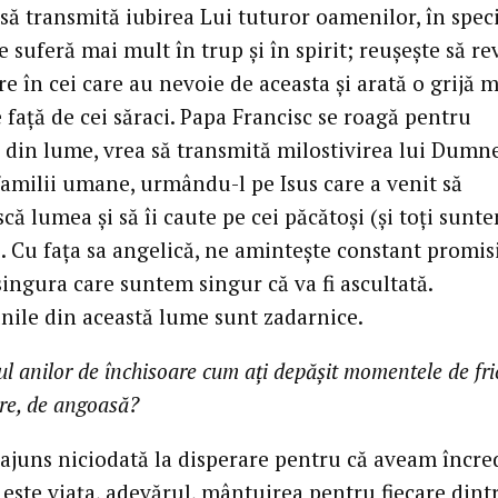
să transmită iubirea Lui tuturor oamenilor, în spec
e suferă mai mult în trup și în spirit; reușește să re
 în cei care au nevoie de aceasta și arată o grijă m
 față de cei săraci. Papa Francisc se roagă pentru
e din lume, vrea să transmită milostivirea lui Dumn
familii umane, urmându-l pe Isus care a venit să
ă lumea și să îi caute pe cei păcătoși (și toți sunt
). Cu fața sa angelică, ne amintește constant promi
 singura care suntem singur că va fi ascultată.
nile din această lume sunt zadarnice.
ul anilor de închisoare cum ați depășit momentele de fri
re, de angoasă?
ajuns niciodată la disperare pentru că aveam încre
 este viața, adevărul, mântuirea pentru fiecare dint