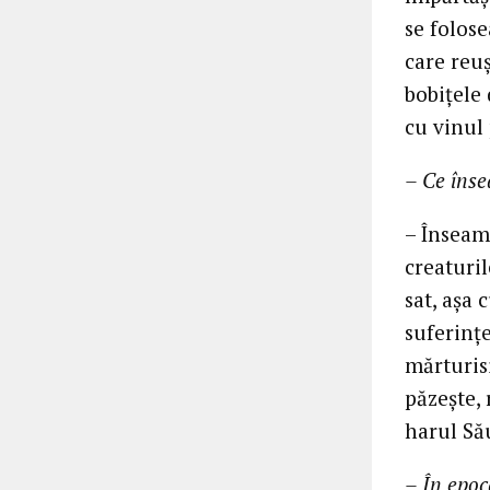
se folos
care reu
bobițele 
cu vinul
– Ce înse
– Înseamn
creaturil
sat, așa 
suferințe
mărturisi
păzește, 
harul Să
– În epoc