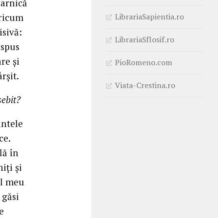
darnică
oricum
LibrariaSapientia.ro
isivă:
LibrariaSfIosif.ro
 spus
re și
PioRomeno.com
rșit.
Viata-Crestina.ro
sebit?
intele
ce.
lă în
iți și
ul meu
 găsi
e