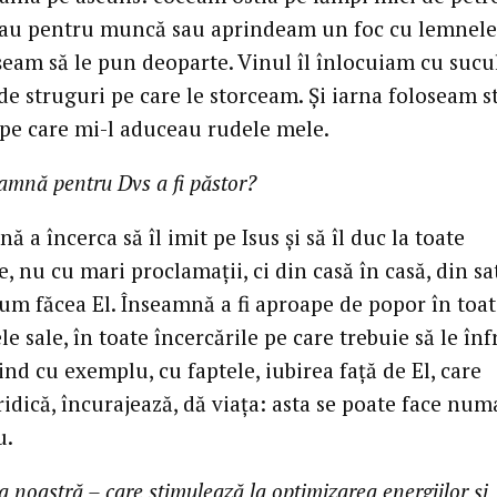
eau pentru muncă sau aprindeam un foc cu lemnele
șeam să le pun deoparte. Vinul îl înlocuiam cu sucu
de struguri pe care le storceam. Și iarna foloseam s
 pe care mi-l aduceau rudele mele.
amnă pentru Dvs a fi păstor?
ă a încerca să îl imit pe Isus și să îl duc la toate
e, nu cu mari proclamații, ci din casă în casă, din sa
cum făcea El. Înseamnă a fi aproape de popor în toa
le sale, în toate încercările pe care trebuie să le înf
nd cu exemplu, cu faptele, iubirea față de El, care
ridică, încurajează, dă viața: asta se poate face num
u.
a noastră – care stimulează la optimizarea energiilor și