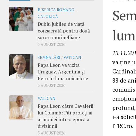
Semă
BISERICA ROMANO-
CATOLICĂ
Dublu jubileu de viață
lum
consacrată pentru două
surori morinelliane
5 AUGUST 2026
13.11.201
SEMNALĂRI
/
VATICAN
va ține 
Papa Leon va vizita
Cardinali
Uruguay, Argentina și
Peru în luna noiembrie
88 de ani
5 AUGUST 2026
comunist
emoționan
VATICAN
Papa Leon către Cavalerii
profund, 
lui Columb: Fiți profeți ai
i-a solic
armoniei într-o epocă a
ITRC.ro.
diviziunii
5 AUGUST 2026