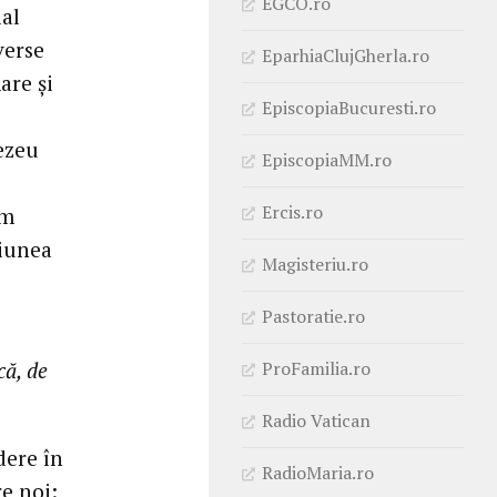
EGCO.ro
ial
verse
EparhiaClujGherla.ro
are și
EpiscopiaBucuresti.ro
ezeu
EpiscopiaMM.ro
Ercis.ro
em
siunea
Magisteriu.ro
Pastoratie.ro
ProFamilia.ro
că, de
Radio Vatican
dere în
RadioMaria.ro
re noi: