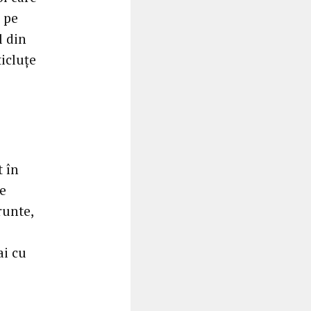
 pe
l din
ticluțe
t în
te
runte,
ai cu