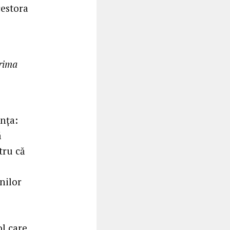
cestora
prima
ința:
ă
tru că
anilor
l care