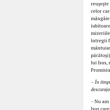
reușește 
celor car
mângâiere
iubitoare
mizeriil
întregii 
mântuiasc
păcătoși
lui Isus,
Promisiu
– În timp
descuraja
– Nu am 
Isus care