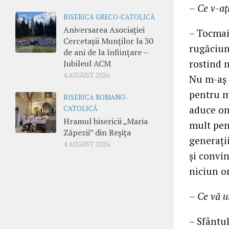
– Ce v-aț
BISERICA GRECO-CATOLICĂ
Aniversarea Asociației
– Tocmai
Cercetașii Munților la 30
rugăciun
de ani de la înființare –
rostind 
Jubileul ACM
4 AUGUST 2026
Nu m-aș f
pentru m
BISERICA ROMANO-
aduce om
CATOLICĂ
Hramul bisericii „Maria
mult pent
Zăpezii” din Reșița
generații
4 AUGUST 2026
și convin
niciun om
– Ce vă u
– Sfântul