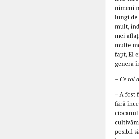
nimeni n
lungi de
mult, înd
mei afla
multe mo
fapt, El 
genera î
– Ce rol 
– A fost
fără înc
ciocanul
cultivăm 
posibil s