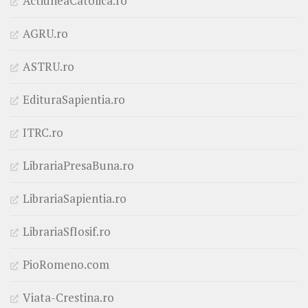
ActiuneaCatolica.ro
AGRU.ro
ASTRU.ro
EdituraSapientia.ro
ITRC.ro
LibrariaPresaBuna.ro
LibrariaSapientia.ro
LibrariaSfIosif.ro
PioRomeno.com
Viata-Crestina.ro