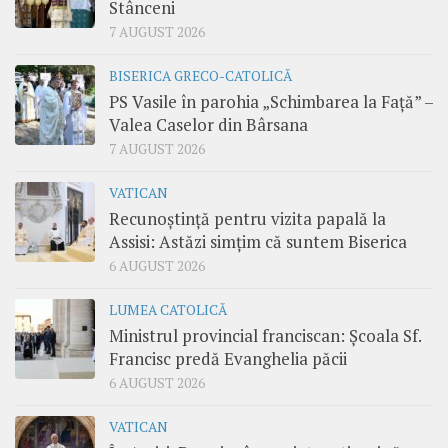
Stânceni
7 AUGUST 2026
BISERICA GRECO-CATOLICĂ
PS Vasile în parohia „Schimbarea la Față” –
Valea Caselor din Bârsana
7 AUGUST 2026
VATICAN
Recunoștință pentru vizita papală la
Assisi: Astăzi simțim că suntem Biserica
6 AUGUST 2026
LUMEA CATOLICĂ
Ministrul provincial franciscan: Școala Sf.
Francisc predă Evanghelia păcii
6 AUGUST 2026
VATICAN