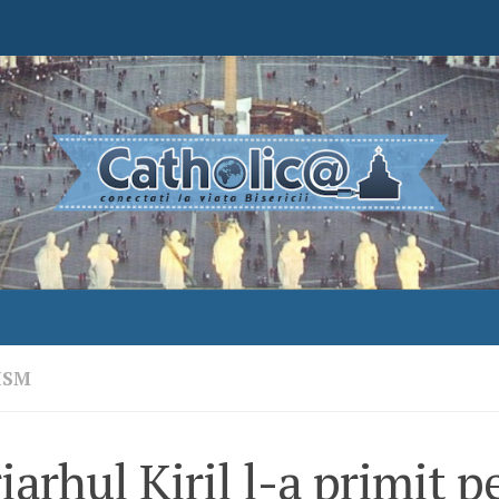
ISM
iarhul Kiril l-a primit p