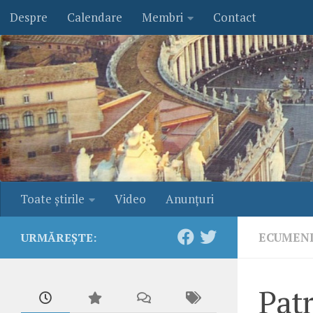
Despre
Calendare
Membri
Contact
Skip to content
Toate ştirile
Video
Anunţuri
ECUMEN
URMĂREȘTE:
Patr