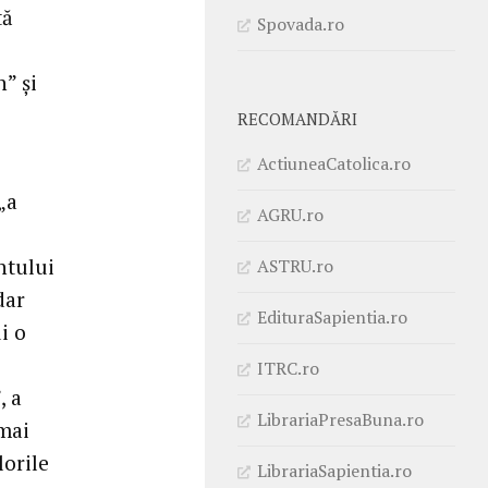
tă
Spovada.ro
n” și
RECOMANDĂRI
ActiuneaCatolica.ro
„a
AGRU.ro
ntului
ASTRU.ro
dar
EdituraSapientia.ro
i o
ITRC.ro
, a
LibrariaPresaBuna.ro
 mai
lorile
LibrariaSapientia.ro