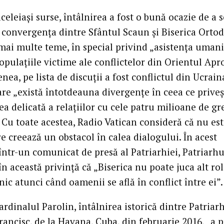
aceleiași surse, întâlnirea a fost o bună ocazie de a s
 convergența dintre Sfântul Scaun și Biserica Orto
mai multe teme, în special privind „asistența umani
pulațiile victime ale conflictelor din Orientul Apro
ea, pe lista de discuții a fost conflictul din Ucrain
are „există întotdeauna divergențe în ceea ce priveș
a delicată a relațiilor cu cele patru milioane de gr
. Cu toate acestea, Radio Vatican consideră că nu es
e creează un obstacol în calea dialogului. În acest
într-un comunicat de presă al Patriarhiei, Patriarhul
în această privință că „Biserica nu poate juca alt ro
ic atunci când oamenii se află în conflict între ei”.
rdinalul Parolin, întâlnirea istorică dintre Patriar
rancisc, de la Havana, Cuba, din februarie 2016, „a 