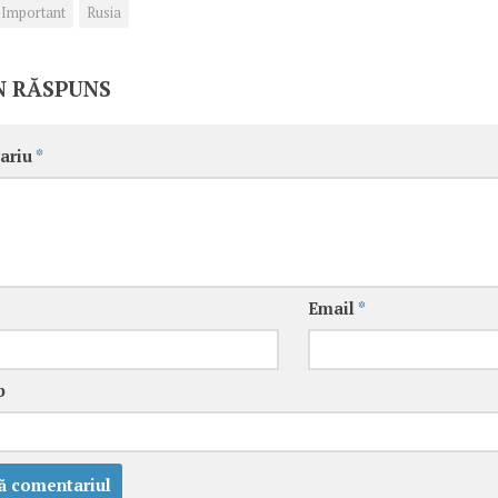
Important
Rusia
N RĂSPUNS
ariu
*
Email
*
b