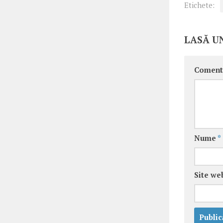
Etichete:
LASĂ U
Coment
Nume
*
Site we