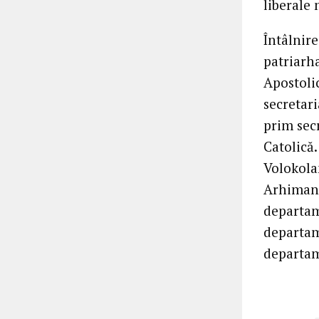
liberale
Întâlnire
patriarha
Apostoli
secretari
prim secr
Catolică.
Volokola
Arhimand
departam
departame
departam