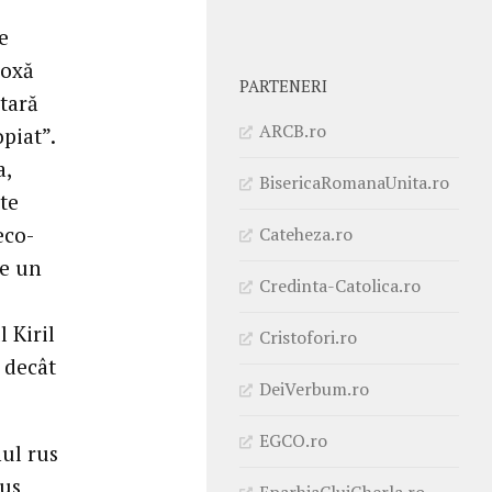
e
doxă
PARTENERI
tară
ARCB.ro
piat”.
a,
BisericaRomanaUnita.ro
te
eco-
Cateheza.ro
te un
Credinta-Catolica.ro
 Kiril
Cristofori.ro
l decât
DeiVerbum.ro
EGCO.ro
hul rus
pus
EparhiaClujGherla.ro