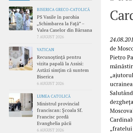
Card
BISERICA GRECO-CATOLICĂ
PS Vasile în parohia
„Schimbarea la Față” –
Valea Caselor din Bârsana
7 AUGUST 2026
24.08.201
de Moscov
VATICAN
Pietro Pa
Recunoștință pentru
vizita papală la Assisi:
mănăstire
Astăzi simțim că suntem
„ajutorul
Biserica
ucrainean
6 AUGUST 2026
Salutând
LUMEA CATOLICĂ
dezghețar
Ministrul provincial
Moscova”
franciscan: Școala Sf.
Francisc predă
Cardinalu
Evanghelia păcii
„fratelui
6 AUGUST 2026