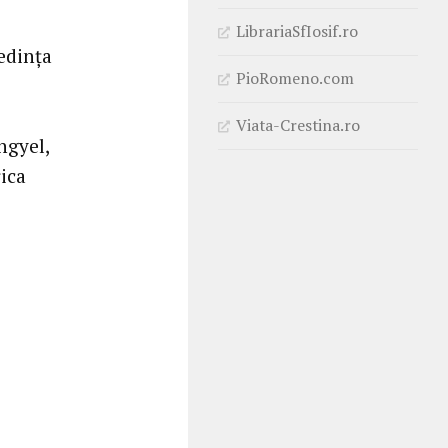
LibrariaSfIosif.ro
ședința
PioRomeno.com
Viata-Crestina.ro
ngyel,
rica