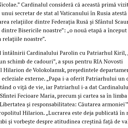
Nicolae.” Cardinalul consideră că această primă vizi
a unui secretar de stat al Vaticanului în Rusia atestă
rea relațiilor dintre Federația Rusă și Sfântul Scau
e dintre Bisericile noastre”: „o nouă etapă a început
n relațiile noastre”.
 întâlnirii Cardinalului Parolin cu Patriarhul Kiril, 
 un schimb de cadouri”, a spus pentru RIA Novosti
l Hilarion de Volokolamsk, președintele departame
i ecleziale externe. „Papa i-a oferit Patriarhului un 
ând o viță de vie, iar Patriarhul i-a dat Cardinalulu
Sfintei Fecioare Maria, precum și cartea sa în limba
‘Libertatea și responsabilitatea: Căutarea armoniei'”
opolitul Hilarion. „Lucrarea este deja publicată în
bi și vorbește despre atitudinea creștină față de va