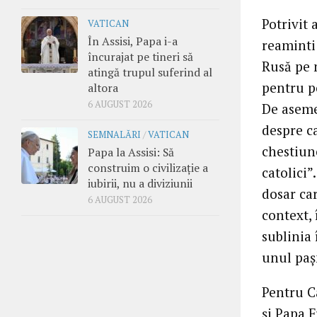
Potrivit 
VATICAN
În Assisi, Papa i-a
reaminti
încurajat pe tineri să
Rusă pe 
atingă trupul suferind al
pentru po
altora
6 AUGUST 2026
De asemen
despre c
SEMNALĂRI
/
VATICAN
chestiune
Papa la Assisi: Să
construim o civilizație a
catolici”
iubirii, nu a diviziunii
dosar car
6 AUGUST 2026
context, 
sublinia 
unul pașn
Pentru Ca
și Papa F