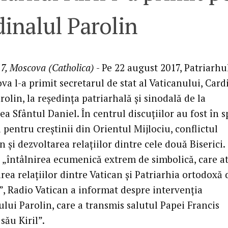
inalul Parolin
7, Moscova (Catholica)
- Pe 22 august 2017, Patriarhul
a l-a primit secretarul de stat al Vaticanului, Card
rolin, la reședința patriarhală și sinodală de la
a Sfântul Daniel. În centrul discuțiilor au fost în s
 pentru creștinii din Orientul Mijlociu, conflictul
 și dezvoltarea relațiilor dintre cele două Biserici.
 „întâlnirea ecumenică extrem de simbolică, care a
ea relațiilor dintre Vatican și Patriarhia ortodoxă 
, Radio Vatican a informat despre intervenția
lui Parolin, care a transmis salutul Papei Francis
 său Kiril”.