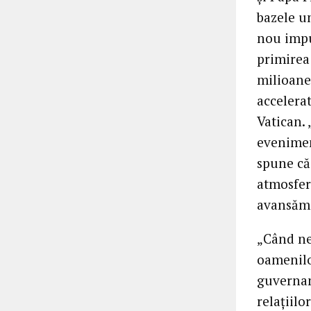
bazele un
nou impul
primirea 
milioane 
accelerat
Vatican.
evenimen
spune că 
atmosferă
avansăm
„Când ne
oamenilor
guvernam
relațiil