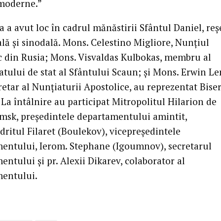
 moderne.”
a a avut loc în cadrul mănăstirii Sfântul Daniel, re
lă și sinodală. Mons. Celestino Migliore, Nunțiul
c din Rusia; Mons. Visvaldas Kulbokas, membru al
atului de stat al Sfântului Scaun; și Mons. Erwin Le
etar al Nunțiaturii Apostolice, au reprezentat Bise
 La întâlnire au participat Mitropolitul Hilarion de
msk, președintele departamentului amintit,
ritul Filaret (Boulekov), vicepreședintele
entului, Ierom. Stephane (Igoumnov), secretarul
ntului și pr. Alexii Dikarev, colaborator al
entului.