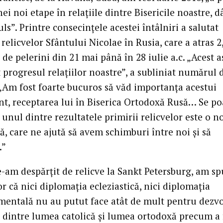
ei noi etape în relațiile dintre Bisericile noastre, 
s”. Printre consecințele acestei întâlniri a salutat
relicvelor Sfântului Nicolae în Rusia, care a atras 2
de pelerini din 21 mai până în 28 iulie a.c. „Acest a
 progresul relațiilor noastre”, a subliniat numărul 
 „Am fost foarte bucuros să văd importanța acestui
t, receptarea lui în Biserica Ortodoxă Rusă… Se po
unul dintre rezultatele primirii relicvelor este o n
, care ne ajută să avem schimburi între noi și să
.”
-am despărțit de relicve la Sankt Petersburg, am sp
 că nici diplomația ecleziastică, nici diplomația
entală nu au putut face atât de mult pentru dezvo
or dintre lumea catolică și lumea ortodoxă precum a