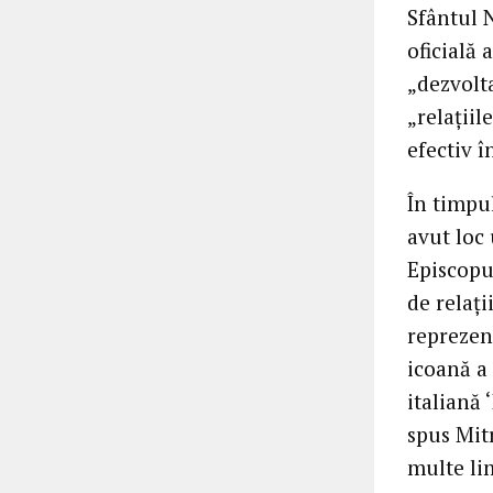
Sfântul 
oficială 
„dezvolta
„relațiil
efectiv î
În timpul
avut loc
Episcopu
de relați
reprezent
icoană a 
italiană 
spus Mitr
multe lim