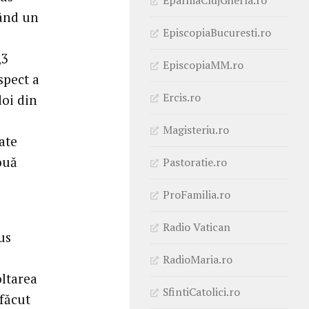
dând un
EpiscopiaBucuresti.ro
,3
EpiscopiaMM.ro
spect a
Ercis.ro
doi din
Magisteriu.ro
ate
ouă
Pastoratie.ro
ProFamilia.ro
Radio Vatican
us
RadioMaria.ro
ltarea
SfintiCatolici.ro
 făcut