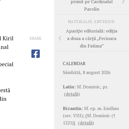
primit pe Cardinalul
Parolin
MATERIALUL ANTERIOR
Apariție editorială: ediția
 Kiril
a doua a cărții „Fecioara
SHARE
din Fatima”
inal
pecial
CALENDAR
Sâmbătă, 8 august 2026
Latin:
Sf. Dominic, pr.
testă
(detalii)
din
Bizantin:
Sf. ep. m. Emilian
(sec. VIII); [Sf. Dominic (†
1221)].
(detalii)