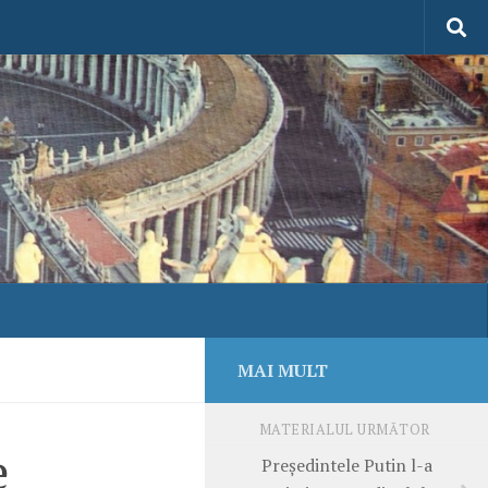
MAI MULT
MATERIALUL URMĂTOR
e
Președintele Putin l-a