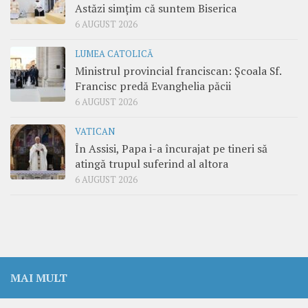
Astăzi simțim că suntem Biserica
6 AUGUST 2026
LUMEA CATOLICĂ
Ministrul provincial franciscan: Școala Sf.
Francisc predă Evanghelia păcii
6 AUGUST 2026
VATICAN
În Assisi, Papa i-a încurajat pe tineri să
atingă trupul suferind al altora
6 AUGUST 2026
MAI MULT