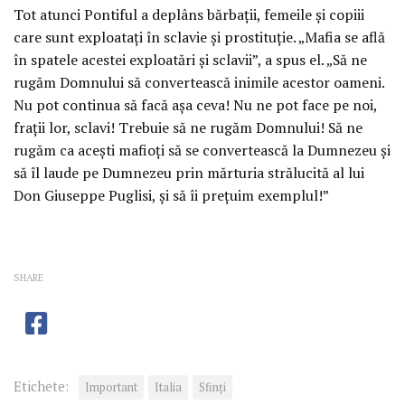
Tot atunci Pontiful a deplâns bărbații, femeile și copiii
care sunt exploatați în sclavie și prostituție. „Mafia se află
în spatele acestei exploatări și sclavii”, a spus el. „Să ne
rugăm Domnului să convertească inimile acestor oameni.
Nu pot continua să facă așa ceva! Nu ne pot face pe noi,
frații lor, sclavi! Trebuie să ne rugăm Domnului! Să ne
rugăm ca acești mafioți să se convertească la Dumnezeu și
să îl laude pe Dumnezeu prin mărturia strălucită al lui
Don Giuseppe Puglisi, și să îi prețuim exemplul!”
SHARE
Etichete:
Important
Italia
Sfinţi