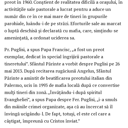
preot în 1960. Conștient de realitatea dificilă a orașului, în
activitățile sale pastorale a lucrat pentru a aduce un
număr din ce în ce mai mare de tineri în grupurile
parohiale, luându-i de pe străzi. Eforturile sale au marcat
o luptă deschisă și declarată cu mafia, care, simțindu-se
amenințată, a ordonat uciderea sa.
Pr. Puglisi, a spus Papa Francisc, „a fost un preot
exemplar, dedicat în special îngrijirii pastorale a
tineretului”. Sfântul Părinte a vorbit despre Puglisi pe 26
mai 2013. După recitarea rugăciunii Angelus, Sfântul
Părinte a amintit de beatificarea preotului italian din
Palermo, ucis în 1993 de mafia locală după ce convertise
mulți tineri din zonă. „Învățându-i după spiritul
Evangheliei”, a spus Papa despre Fer. Puglisi, „i-a smuls
din mâinile crimei organizate, așa că au încercat să îl
învingă ucigându-l. De fapt, totuși, el este cel care a
câștigat, împreună cu Cristos înviat.”