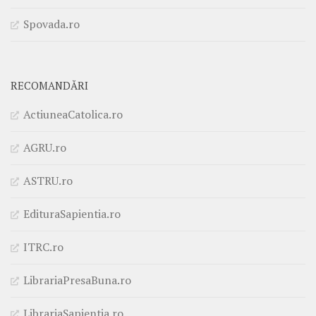
Spovada.ro
RECOMANDĂRI
ActiuneaCatolica.ro
AGRU.ro
ASTRU.ro
EdituraSapientia.ro
ITRC.ro
LibrariaPresaBuna.ro
LibrariaSapientia.ro