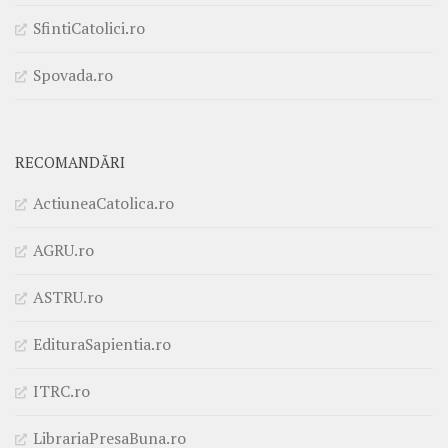
SfintiCatolici.ro
Spovada.ro
RECOMANDĂRI
ActiuneaCatolica.ro
AGRU.ro
ASTRU.ro
EdituraSapientia.ro
ITRC.ro
LibrariaPresaBuna.ro