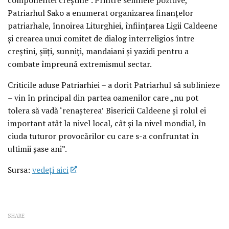
Patriarhul Sako a enumerat organizarea finanțelor
patriarhale, înnoirea Liturghiei, înființarea Ligii Caldeene
și crearea unui comitet de dialog interreligios între
creștini, șiiți, sunniți, mandaiani și yazidi pentru a
combate împreună extremismul sectar.
Criticile aduse Patriarhiei – a dorit Patriarhul să sublinieze
– vin în principal din partea oamenilor care „nu pot
tolera să vadă ‘renașterea’ Bisericii Caldeene și rolul ei
important atât la nivel local, cât și la nivel mondial, în
ciuda tuturor provocărilor cu care s-a confruntat în
ultimii șase ani”.
Sursa:
vedeţi aici
SHARE