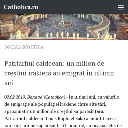
Catholica.ro
Skip to content
SOCIAL/BIOETICĂ
Patriarhul caldeean: un milion de
creștini irakieni au emigrat în ultimii
ani
02.02.2019, Bagdad (Catholica)
- În ultimii ani, cu valurile
de emigrație ale populației irakiene către alte țări,
aproximativ un milion de creștini au părăsit țara.
Patriarhul caldeean Louis Raphael Sako a amintit acest
fapt într-un mesaj lansat la 31 ianuarie, cu ocazia celei de-