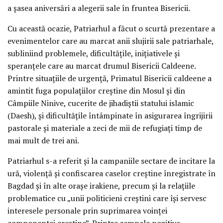
a șasea aniversări a alegerii sale în fruntea Bisericii.
Cu această ocazie, Patriarhul a făcut o scurtă prezentare a
evenimentelor care au marcat anii slujirii sale patriarhale,
subliniind problemele, dificultățile, inițiativele și
speranțele care au marcat drumul Bisericii Caldeene.
Printre situațiile de urgență, Primatul Bisericii caldeene a
amintit fuga populațiilor creștine din Mosul și din
Câmpiile Ninive, cucerite de jihadiștii statului islamic
(Daesh), și dificultățile întâmpinate în asigurarea îngrijirii
pastorale și materiale a zeci de mii de refugiați timp de
mai mult de trei ani.
Patriarhul s-a referit și la campaniile sectare de incitare la
ură, violență și confiscarea caselor creștine înregistrate în
Bagdad și în alte orașe irakiene, precum și la relațiile
problematice cu „unii politicieni creștini care își servesc
interesele personale prin suprimarea voinței
componentei creștine”. Printre semnele pozitive,