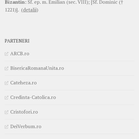
Bizantin:
Sf. ep. m. Emilian (sec. VIII); [Sf. Dominic (†
1221)].
(detalii)
PARTENERI
ARCB.ro
BisericaRomanaUnita.ro
Cateheza.ro
Credinta-Catolica.ro
Cristofori.ro
DeiVerbum.ro